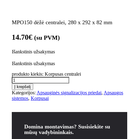
MPO150 dėžė centralei, 280 x 292 x 82 mm
14.70
€
(su PVM)
Išankstinis užsakymas
Išankstinis užsakymas
produkto kiekis: Korpusas centralei
Į krepšelį
Kategorijos:
Apsauginės signalizacijos priedai
,
Apsaugos
sistemos
,
Korpusai
Domina montavimas? Susisiekite su
mūsų vadybininkais.