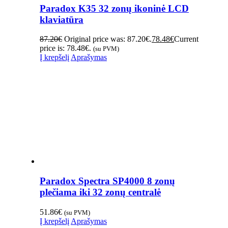
Paradox K35 32 zonų ikoninė LCD
klaviatūra
87.20
€
Original price was: 87.20€.
78.48
€
Current
price is: 78.48€.
(su PVM)
Į krepšelį
Aprašymas
Paradox Spectra SP4000 8 zonų
plečiama iki 32 zonų centralė
51.86
€
(su PVM)
Į krepšelį
Aprašymas