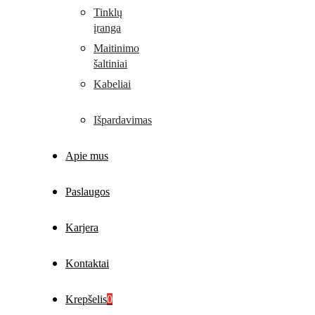
Tinklų
įranga
Maitinimo
šaltiniai
Kabeliai
Išpardavimas
Apie mus
Paslaugos
Karjera
Kontaktai
Krepšelis
0