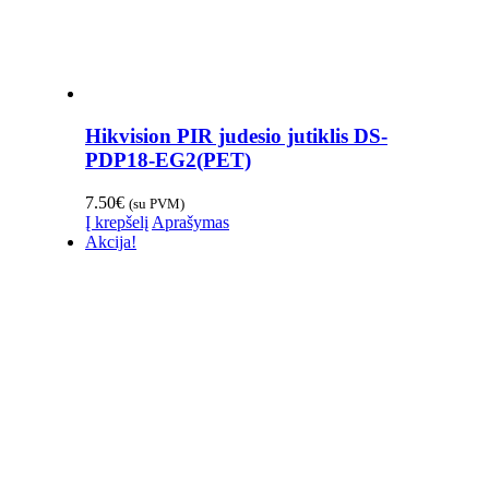
Hikvision PIR judesio jutiklis DS-
PDP18-EG2(PET)
7.50
€
(su PVM)
Į krepšelį
Aprašymas
Akcija!