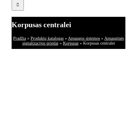
Korpusas centralei
Pradžia
»
Produktų katalogas
»
Apsaugos sistemos
»
Apsauginės
signalizacijos priedai
»
Korpusai
»
Korpusas centralei