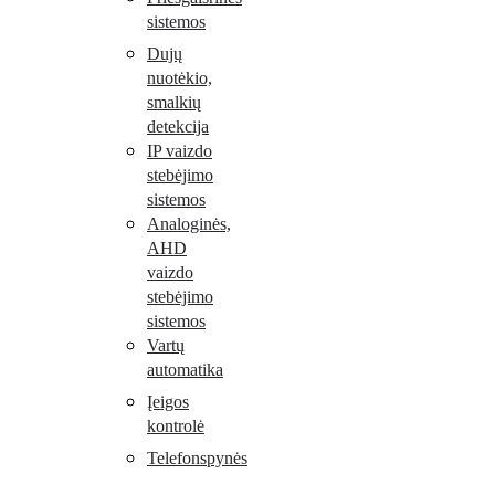
sistemos
Dujų
nuotėkio,
smalkių
detekcija
IP vaizdo
stebėjimo
sistemos
Analoginės,
AHD
vaizdo
stebėjimo
sistemos
Vartų
automatika
Įeigos
kontrolė
Telefonspynės