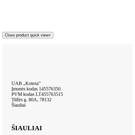
Close product quick view
×
UAB „Kotesa”
Įmonės kodas 145576350
PVM kodas LT455763515
Tilžės g. 80A, 78132
Šiauliai
ŠIAULIAI