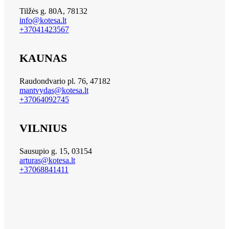
Tilžės g. 80A, 78132
info@kotesa.lt
+37041423567
KAUNAS
Raudondvario pl. 76, 47182
mantvydas@kotesa.lt
+37064092745
VILNIUS
Sausupio g. 15, 03154
arturas@kotesa.lt
+37068841411