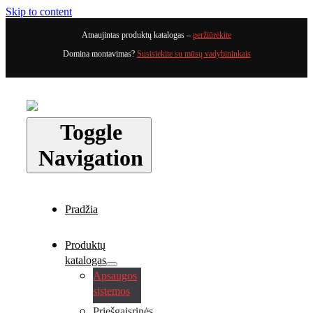
Skip to content
Atnaujintas produktų katalogas –
peržiūrėkite
Domina montavimas?
Susisiekite su mūsų vadybininkais
Toggle
Navigation
Pradžia
Produktų
katalogas
Apsaugos
sistemos
Priešgaisrinės