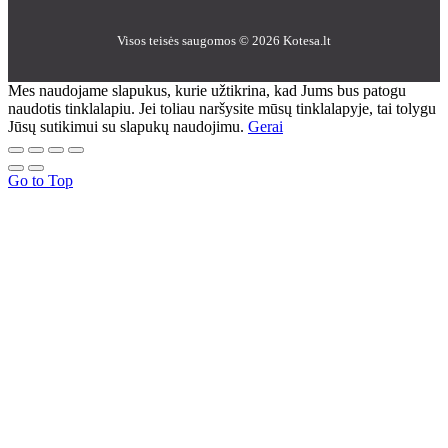
Visos teisės saugomos © 2026 Kotesa.lt
Mes naudojame slapukus, kurie užtikrina, kad Jums bus patogu
naudotis tinklalapiu. Jei toliau naršysite mūsų tinklalapyje, tai tolygu
Jūsų sutikimui su slapukų naudojimu.
Gerai
Go to Top