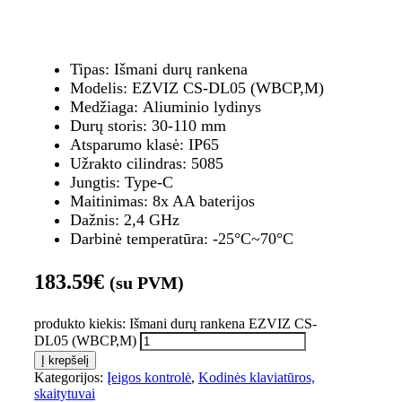
Tipas: Išmani durų rankena
Modelis: EZVIZ CS-DL05 (WBCP,M)
Medžiaga: Aliuminio lydinys
Durų storis: 30-110 mm
Atsparumo klasė: IP65
Užrakto cilindras: 5085
Jungtis: Type-C
Maitinimas: 8x AA baterijos
Dažnis: 2,4 GHz
Darbinė temperatūra: -25°C~70°C
183.59
€
(su PVM)
produkto kiekis: Išmani durų rankena EZVIZ CS-
DL05 (WBCP,M)
Į krepšelį
Kategorijos:
Įeigos kontrolė
,
Kodinės klaviatūros,
skaitytuvai