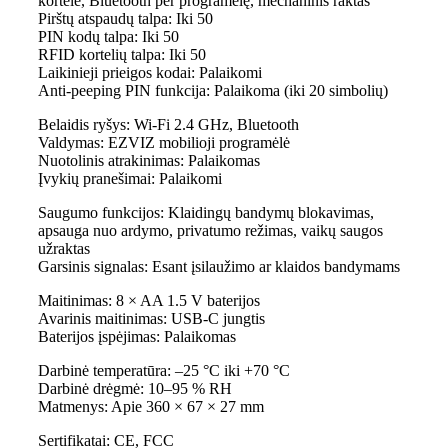
kortelė, Bluetooth per programėlę, mechaninis raktas
Pirštų atspaudų talpa: Iki 50
PIN kodų talpa: Iki 50
RFID kortelių talpa: Iki 50
Laikinieji prieigos kodai: Palaikomi
Anti-peeping PIN funkcija: Palaikoma (iki 20 simbolių)
Belaidis ryšys: Wi-Fi 2.4 GHz, Bluetooth
Valdymas: EZVIZ mobilioji programėlė
Nuotolinis atrakinimas: Palaikomas
Įvykių pranešimai: Palaikomi
Saugumo funkcijos: Klaidingų bandymų blokavimas,
apsauga nuo ardymo, privatumo režimas, vaikų saugos
užraktas
Garsinis signalas: Esant įsilaužimo ar klaidos bandymams
Maitinimas: 8 × AA 1.5 V baterijos
Avarinis maitinimas: USB-C jungtis
Baterijos įspėjimas: Palaikomas
Darbinė temperatūra: –25 °C iki +70 °C
Darbinė drėgmė: 10–95 % RH
Matmenys: Apie 360 × 67 × 27 mm
Sertifikatai: CE, FCC