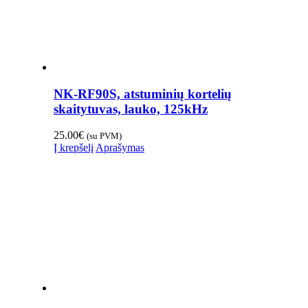
NK-RF90S, atstuminių kortelių
skaitytuvas, lauko, 125kHz
25.00
€
(su PVM)
Į krepšelį
Aprašymas