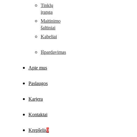
Tinklų
įranga
Maitinimo
šaltiniai
Kabeliai
Išpardavimas
Apie mus
Paslaugos
Karjera
Kontaktai
Krepšelis
0