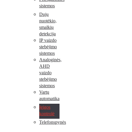
sistemos
Dujų
nuotėkio,
smalkių
detekcija
IP vaizdo
stebėjimo
sistemos
Analoginės,
AHD
vaizdo
stebėjimo
sistemos
Vartų
automatika
Įeigos
kontrolė
Telefonspynės