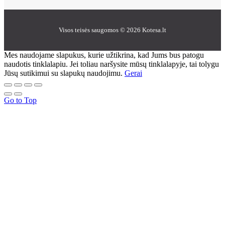
Visos teisės saugomos © 2026 Kotesa.lt
Mes naudojame slapukus, kurie užtikrina, kad Jums bus patogu
naudotis tinklalapiu. Jei toliau naršysite mūsų tinklalapyje, tai tolygu
Jūsų sutikimui su slapukų naudojimu.
Gerai
Go to Top