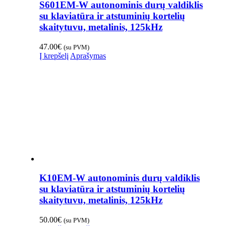
S601EM-W autonominis durų valdiklis
su klaviatūra ir atstuminių kortelių
skaitytuvu, metalinis, 125kHz
47.00
€
(su PVM)
Į krepšelį
Aprašymas
K10EM-W autonominis durų valdiklis
su klaviatūra ir atstuminių kortelių
skaitytuvu, metalinis, 125kHz
50.00
€
(su PVM)