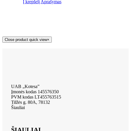
Į krepšelį
Aprašymas
Close product quick view
×
UAB „Kotesa”
Įmonės kodas 145576350
PVM kodas LT455763515
Tilžės g. 80A, 78132
Šiauliai
ŠIAULIAI