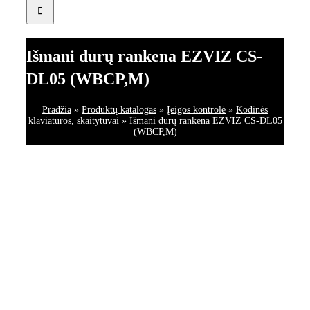
Išmani durų rankena EZVIZ CS-
DL05 (WBCP,M)
Pradžia
»
Produktų katalogas
»
Įeigos kontrolė
»
Kodinės
klaviatūros, skaitytuvai
»
Išmani durų rankena EZVIZ CS-DL05
(WBCP,M)