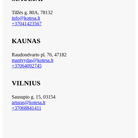
Tilžės g. 80A, 78132
info@kotesa.lt
+37041423567
KAUNAS
Raudondvario pl. 76, 47182
mantvydas@kotesa.lt
+37064092745
VILNIUS
Sausupio g. 15, 03154
arturas@kotesa.lt
+37068841411