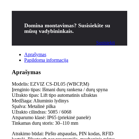
Domina montavimas? Susisiekite su
mūsų vadybininkais.
Susisiekti
Aprašymas
Papildoma informacija
Aprašymas
Modelis: EZVIZ CS-DL05 (WBCP,M)
Įrenginio tipas: Išmani durų rankena / durų spyna
Užrakto tipas: Lift tipo automatinis užraktas
Medžiaga: Aliuminio lydinys
Spalva: Metalinė pilka
Užrakto cilindras: 5085 / 6068
Atsparumo klasė: IP65 (priekinė panelė)
Tinkamas durų storis: 30–110 mm
Atrakimo būdai: Piršto atspaudas, PIN kodas, RFID