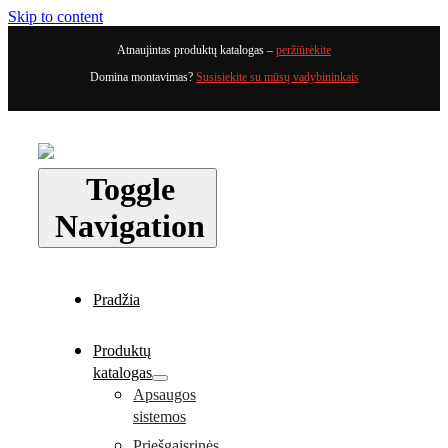
Skip to content
Atnaujintas produktų katalogas –
peržiūrėkite
Domina montavimas?
Susisiekite su mūsų vadybininkais
Toggle
Navigation
Pradžia
Produktų
katalogas
Apsaugos
sistemos
Priešgaisrinės