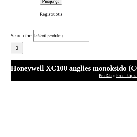
Registruotis
Search for:
Honeywell XC100 anglies monoksido (CO
Pradžia
»
Produktų ka