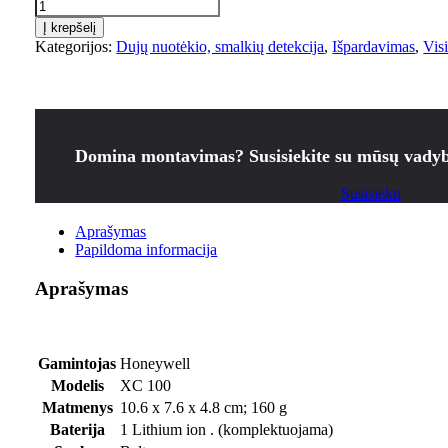
Į krepšelį
Kategorijos:
Dujų nuotėkio, smalkių detekcija
,
Išpardavimas
,
Vis
Domina montavimas? Susisiekite su mūsų vadyb
Susisiekti
Aprašymas
Papildoma informacija
Aprašymas
Gamintojas
‎Honeywell
Modelis
‎XC 100
Matmenys
‎10.6 x 7.6 x 4.8 cm; 160 g
Baterija
‎1 Lithium ion . (komplektuojama)