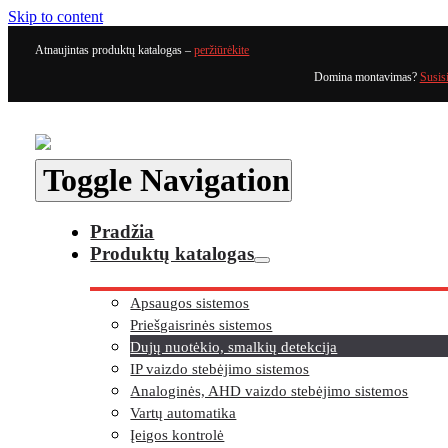
Skip to content
Atnaujintas produktų katalogas –
peržiūrėkite
Domina montavimas?
Susis
Toggle Navigation
Pradžia
Produktų katalogas
Apsaugos sistemos
Priešgaisrinės sistemos
Dujų nuotėkio, smalkių detekcija
IP vaizdo stebėjimo sistemos
Analoginės, AHD vaizdo stebėjimo sistemos
Vartų automatika
Įeigos kontrolė