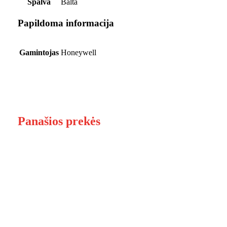
Spalva
‎Balta
Papildoma informacija
Gamintojas
Honeywell
Panašios prekės