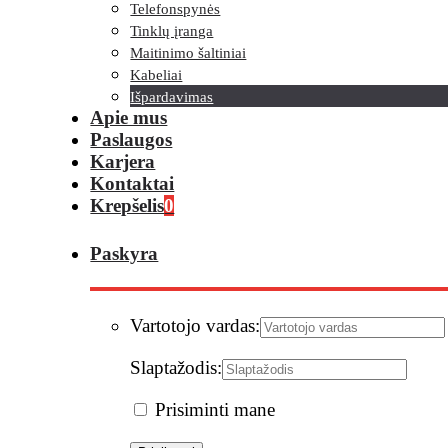
Telefonspynės
Tinklų įranga
Maitinimo šaltiniai
Kabeliai
Išpardavimas
Apie mus
Paslaugos
Karjera
Kontaktai
Krepšelis
0
Paskyra
Vartotojo vardas:
Slaptažodis:
Prisiminti mane