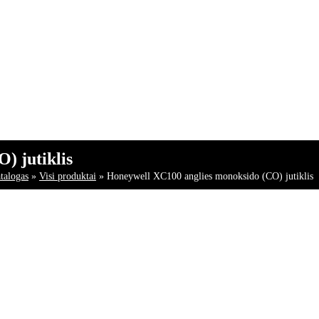
) jutiklis
talogas
»
Visi produktai
»
Honeywell XC100 anglies monoksido (CO) jutiklis