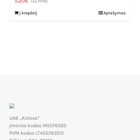
5.20
€
(su PVM)
Į krepšelį
Aprašymas
UAB „Kotesa”
Įmonės kodas 145576350
PVM kodas LT455763515