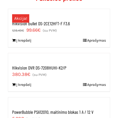
Akcija!
Hikvision bullet DS-2CE12HFT-F F3.6
Original
Current
99.66
€
128.49
€
(su PVM)
price
price
Į krepšelį
Aprašymas
was:
is:
128.49€.
99.66€.
Hikvision DVR DS-7208HUHI-K2/P
380.38
€
(su PVM)
Į krepšelį
Aprašymas
PowerBubble PSA12010, maitinimo blokas 1 A / 12 V