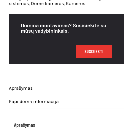
HiLook
sistemos
,
Dome kameros
,
Kameros
dome
Išpardavimas
THC-
T120-
Domina montavimas? Susisiekite su
MS
mūsų vadybininkais.
F2.8
SUSISIEKTI
Aprašymas
Papildoma informacija
Aprašymas