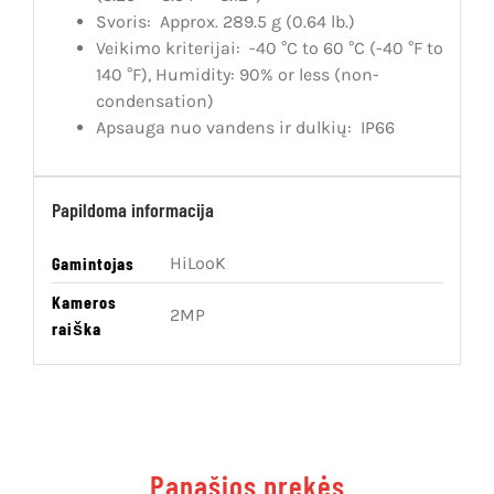
Svoris:
Approx. 289.5 g (0.64 lb.)
Veikimo kriterijai:
-40 °C to 60 °C (-40 °F to
140 °F), Humidity: 90% or less (non-
condensation)
Apsauga nuo vandens ir dulkių:
IP66
Papildoma informacija
Gamintojas
HiLooK
Kameros
2MP
raiška
Panašios prekės