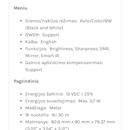
Meniu
Dienos/nakties rėžimas:
Auto/Color/BW
(Black and White)
DWDR:
Support
Kalba:
English
Funkcijos:
Brightness, Sharpness, DNR,
Mirror, Smart IR
Galinio apšvietimo kompensavimas:
Support
Pagrindinis
Energijos šaltinis:
12 VDC ± 25%
Energijos suvartojimas:
Max. 3.7 W
Medžiaga:
Metal
IR nuotolis: Iki
30 m
Matmenys:
82.6 mm × 90 mm × 79.37 mm
(3.25″ × 3.54″ × 3.12″)