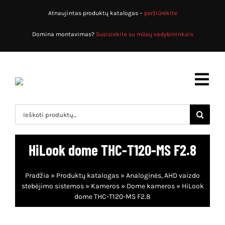
Skip
Atnaujintas produktų katalogas –
peržiūrėkite
to
content
Domina montavimas?
Susisiekite su mūsų vadybininkais
Toggl
Navig
Search
for:
Pradžia
HiLook dome THC-T120-MS F2.8
Produktų katalogas
Pradžia
»
Produktų katalogas
»
Analoginės, AHD vaizdo
Apsaugos sistemos
Apie mus
stebėjimo sistemos
»
Kameros
»
Dome kameros
»
HiLook
dome THC-T120-MS F2.8
Priešgaisrinės sistemos
Paslaugos