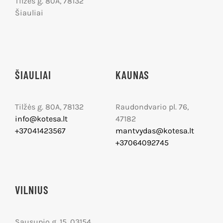
Tilžės g. 80A, 78132
Šiauliai
ŠIAULIAI
KAUNAS
Tilžės g. 80A, 78132
Raudondvario pl. 76,
info@kotesa.lt
47182
+37041423567
mantvydas@kotesa.lt
+37064092745
VILNIUS
Sausupio g. 15, 03154