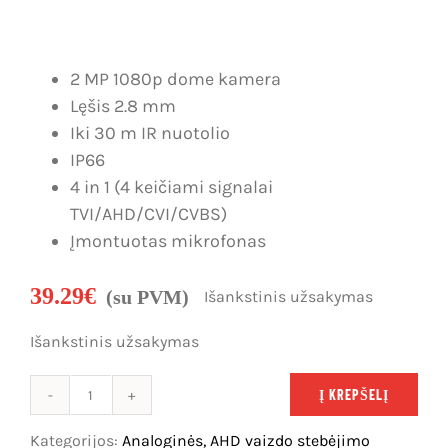
Dujų nuotėkio, smalkių detekcija
Karjera
IP vaizdo stebėjimo sistemos
Kontaktai
2 MP 1080p dome kamera
Lęšis 2.8 mm
Analoginės, AHD vaizdo stebėjimo sistemos
Krepšelis
Iki 30 m IR nuotolio
IP66
Vartų automatika
Paskyra
4 in 1 (4 keičiami signalai
Vartotojo
TVI/AHD/CVI/CVBS)
Įeigos kontrolė
vardas:
Įmontuotas mikrofonas
Slaptažodis:
Telefonspynės
39.29
€
(su PVM)
Išankstinis užsakymas
Tinklų įranga
Išankstinis užsakymas
Prisiminti
Maitinimo šaltiniai
mane
Į KREPŠELĮ
produkto
Kabeliai
kiekis:
Kategorijos:
Analoginės, AHD vaizdo stebėjimo
Registruotis