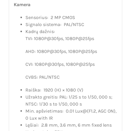
Kamera
Sensorius:
2 MP CMOS
Signalo sistema:
PAL/NTSC
Kadrų dažnis:
TVI: 1080P@30fps, 1080P@25fps
AHD: 1080P@30fps, 1080P@25fps
CVI: 1080P@30fps, 1080P@25fps
CVBS: PAL/NTSC
Raiška:
1920 (H) × 1080 (V)
Užrakto greitis:
PAL: 1/25 s to 1/50, 000 s;
NTSC: 1/30 s to 1/50, 000 s
Min. apšvietimas:
0.01 Lux@(F1.2, AGC ON),
0 Lux with IR
Lęšiai:
2.8 mm, 3.6 mm, 6 mm fixed lens