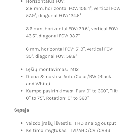
Horizontalus FOV:
2.8 mm, horizontal FOV: 106.4°, vertical FOV:
57.9°, diagonal FOV: 124.6°
3.6 mm, horizontal FOV: 79.6°, vertical FOV:
43.5°, diagonal FOV: 93.7°
6 mm, horizontal FOV: 51.9°, vertical FOV:
30°, diagonal FOV: 58.8°
Lęšių montavimas:
M12
Diena & naktis:
Auto/Color/BW (Black
and White)
Kampo pasirinkimas:
Pan: 0° to 360°, Tilt:
0° to 75°, Rotation: 0° to 360°
Sąsaja
Vaizdo įrašų išvestis:
1 HD analog output
Keitimo mygtukas:
TVI/AHD/CVI/CVBS