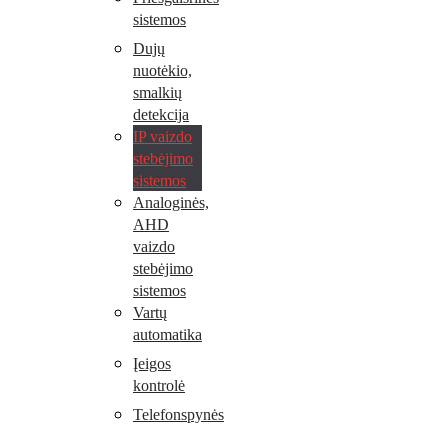
sistemos
Dujų
nuotėkio,
smalkių
detekcija
IP vaizdo
stebėjimo
sistemos
Analoginės,
AHD
vaizdo
stebėjimo
sistemos
Vartų
automatika
Įeigos
kontrolė
Telefonspynės