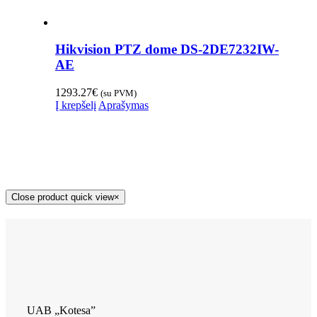
Hikvision PTZ dome DS-2DE7232IW-
AE
1293.27
€
(su PVM)
Į krepšelį
Aprašymas
Close product quick view
×
UAB „Kotesa”