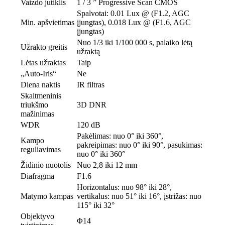
Vaizdo jutiklis
1 / 3 ” Progressive Scan CMOS
Spalvotai: 0.01 Lux @ (F1.2, AGC
Min. apšvietimas
įjungtas), 0.018 Lux @ (F1.6, AGC
įjungtas)
Nuo 1/3 iki 1/100 000 s, palaiko lėtą
Užrakto greitis
užraktą
Lėtas užraktas
Taip
„Auto-Iris“
Ne
Diena naktis
IR filtras
Skaitmeninis
triukšmo
3D DNR
mažinimas
WDR
120 dB
Pakėlimas: nuo 0° iki 360°,
Kampo
pakreipimas: nuo 0° iki 90°, pasukimas:
reguliavimas
nuo 0° iki 360°
Židinio nuotolis
Nuo 2,8 iki 12 mm
Diafragma
F1.6
Horizontalus: nuo 98° iki 28°,
Matymo kampas
vertikalus: nuo 51° iki 16°, įstrižas: nuo
115° iki 32°
Objektyvo
Φ14