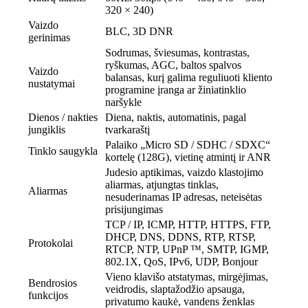
320 × 240)
Vaizdo
BLC, 3D DNR
gerinimas
Sodrumas, šviesumas, kontrastas,
ryškumas, AGC, baltos spalvos
Vaizdo
balansas, kurį galima reguliuoti kliento
nustatymai
programine įranga ar žiniatinklio
naršykle
Dienos / nakties
Diena, naktis, automatinis, pagal
jungiklis
tvarkaraštį
Palaiko „Micro SD / SDHC / SDXC“
Tinklo saugykla
kortelę (128G), vietinę atmintį ir ANR
Judesio aptikimas, vaizdo klastojimo
aliarmas, atjungtas tinklas,
Aliarmas
nesuderinamas IP adresas, neteisėtas
prisijungimas
TCP / IP, ICMP, HTTP, HTTPS, FTP,
DHCP, DNS, DDNS, RTP, RTSP,
Protokolai
RTCP, NTP, UPnP ™, SMTP, IGMP,
802.1X, QoS, IPv6, UDP, Bonjour
Vieno klavišo atstatymas, mirgėjimas,
Bendrosios
veidrodis, slaptažodžio apsauga,
funkcijos
privatumo kaukė, vandens ženklas