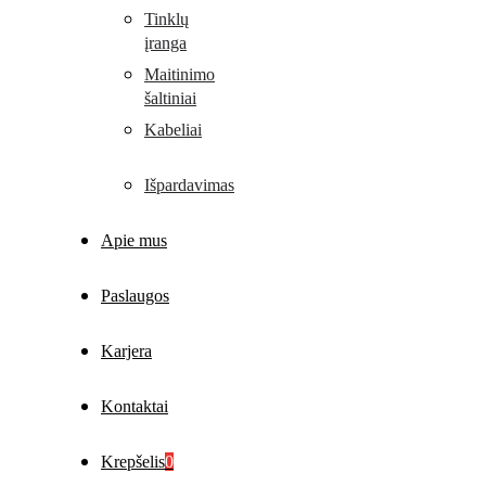
Tinklų
įranga
Maitinimo
šaltiniai
Kabeliai
Išpardavimas
Apie mus
Paslaugos
Karjera
Kontaktai
Krepšelis
0