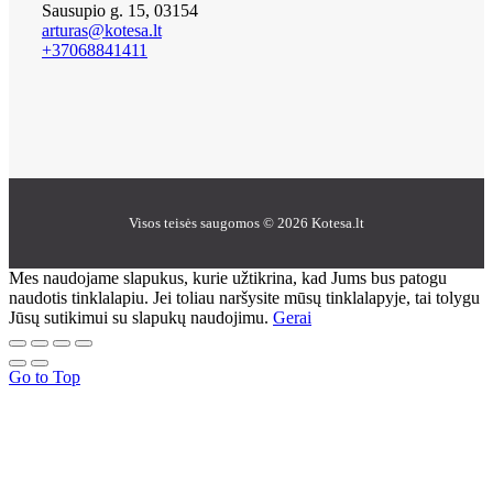
Sausupio g. 15, 03154
arturas@kotesa.lt
+37068841411
Visos teisės saugomos © 2026 Kotesa.lt
Mes naudojame slapukus, kurie užtikrina, kad Jums bus patogu
naudotis tinklalapiu. Jei toliau naršysite mūsų tinklalapyje, tai tolygu
Jūsų sutikimui su slapukų naudojimu.
Gerai
Go to Top