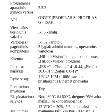
Programinės
aparatinės
5.5.2
įrangos versija
ONVIF (PROFILAS S, PROFILAS
API
G), ISAPI
Vienalaikis
tiesioginis
Iki 6 kanalų
vaizdas
Vartotojas /
Iki 32 vartotojų
pagrindinis
3 lygiai: administratorius, operatorius ir
kompiuteris
vartotojas
„HiLookVision“ kompiuterio klientas,
Klientas
„HiLookVision“ programa
Interneto
„IE8 +“, „Chrome“ 41.0-44, „Firefox
naršyklė
30.0-51“, „Safari 8.0-11“
1 RJ45 10M / 100M savaime
Ryšio sąsaja
prisitaikantis Ethernet prievadas
Perkrovimo
Taip
mygtukas
Eksploatavimo
Nuo -30°C iki 60°C, drėgmė: 95% arba
sąlygos
mažiau (nekondensuojantis)
12 VDC ± 20%, 5,5 mm koaksialinis
Maitinimas
maitinimo kištukas PoE (802.3af, 3