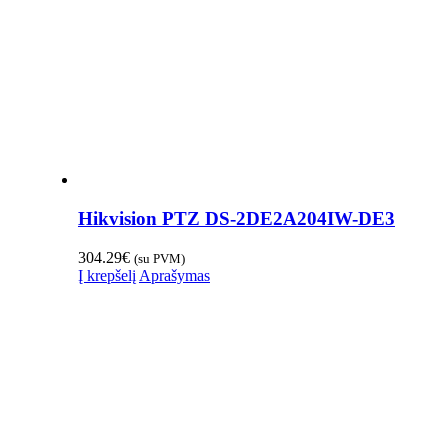
Hikvision PTZ DS-2DE2A204IW-DE3
304.29
€
(su PVM)
Į krepšelį
Aprašymas