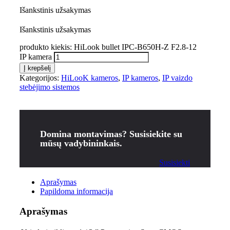
Išankstinis užsakymas
Išankstinis užsakymas
produkto kiekis: HiLook bullet IPC-B650H-Z F2.8-12
IP kamera
Į krepšelį
Kategorijos:
HiLooK kameros
,
IP kameros
,
IP vaizdo
stebėjimo sistemos
Domina montavimas? Susisiekite su
mūsų vadybininkais.
Susisiekti
Aprašymas
Papildoma informacija
Aprašymas