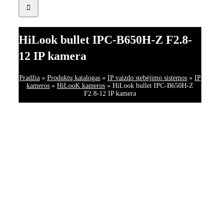
HiLook bullet IPC-B650H-Z F2.8-
12 IP kamera
Pradžia
»
Produktų katalogas
»
IP vaizdo stebėjimo sistemos
»
IP
kameros
»
HiLooK kameros
»
HiLook bullet IPC-B650H-Z
F2.8-12 IP kamera