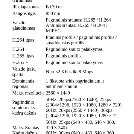
tvirtinimas
IR diapazonas
Iki 30 m
Bangos ilgis
850 nm
Pagrindinis srautas: H.265 / H.264
Vaizdo
Antrinis srautas: H.265 / H.264 /
glaudinimas
MJPEG
Pradinis profilis / pagrindinis profilis /
H.264 tipas
smarbiausias profilis
H.264 +
Pagrindinio srauto palaikymas
H.265 tipas
Pagrindinis profilis
H.265 +
Pagrindinio srauto palaikymas
Vaizdo įrašų
Nuo 32 Kbps iki 8 Mbps
sparta
Dominantis
1 fiksuota sritis pagrindiniam ir
regionas
antriniam srautui
Maks.
rezoliucija
2560 × 1440
50Hz: 20kps(2560 × 1440), 25kps
Pagrindinio
(2304×1296, 1920 × 1080, 1280 × 720)
srauto maks.
60Hz: 20kps (2560 × 1440), 30kps
kadrų dažnis
(2304×1296, 1920 × 1080, 1280 × 72
50Hz: 25kps (640 × 480, 640 × 360,
Maks. Srautas
320 × 240)
Kadrų dažnis
60Hz: 30kps (640 × 480, 640 × 360,