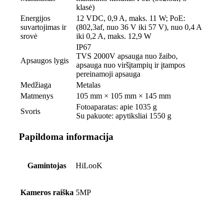
klasė)
Energijos
12 VDC, 0,9 A, maks. 11 W; PoE:
suvartojimas ir
(802,3af, nuo 36 V iki 57 V), nuo 0,4 A
srovė
iki 0,2 A, maks. 12,9 W
IP67
TVS 2000V apsauga nuo žaibo,
Apsaugos lygis
apsauga nuo viršįtampių ir įtampos
pereinamoji apsauga
Medžiaga
Metalas
Matmenys
105 mm × 105 mm × 145 mm
Fotoaparatas: apie 1035 g
Svoris
Su pakuote: apytiksliai 1550 g
Papildoma informacija
Gamintojas
HiLooK
Kameros raiška
5MP