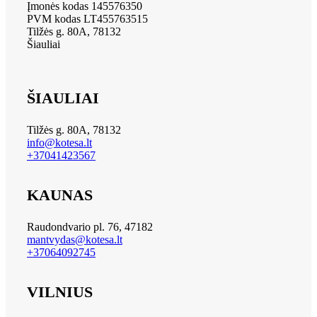
Įmonės kodas 145576350
PVM kodas LT455763515
Tilžės g. 80A, 78132
Šiauliai
ŠIAULIAI
Tilžės g. 80A, 78132
info@kotesa.lt
+37041423567
KAUNAS
Raudondvario pl. 76, 47182
mantvydas@kotesa.lt
+37064092745
VILNIUS