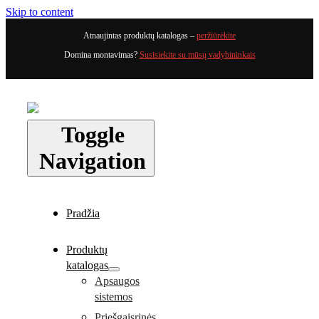
Skip to content
Atnaujintas produktų katalogas –
peržiūrėkite
Domina montavimas?
Susisiekite su mūsų vadybininkais
Toggle
Navigation
Pradžia
Produktų
katalogas
Apsaugos
sistemos
Priešgaisrinės