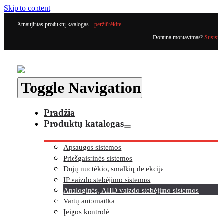
Skip to content
Atnaujintas produktų katalogas –
peržiūrėkite
Domina montavimas?
Susis
Toggle Navigation
Pradžia
Produktų katalogas
Apsaugos sistemos
Priešgaisrinės sistemos
Dujų nuotėkio, smalkių detekcija
IP vaizdo stebėjimo sistemos
Analoginės, AHD vaizdo stebėjimo sistemos
Vartų automatika
Įeigos kontrolė