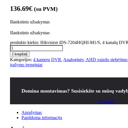
136.69
€
(su PVM)
Išankstinis užsakymas
Išankstinis užsakymas
produkto kiekis: Hikvision iDS-7204HQHI-M1/S, 4 kanalų DV
Į krepšelį
Kategorijos:
4 kamerų DVR
,
Analoginės, AHD vaizdo stebėjimo
įrašymo įrenginiai
Domina montavimas? Susisiekite su mūsų vadyb
Susisiekti
Aprašymas
Papildoma informacija