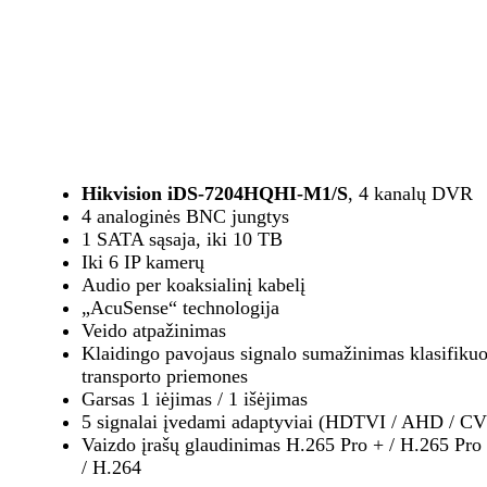
Hikvision iDS-7204HQHI-M1/S
, 4 kanalų DVR
4 analoginės BNC jungtys
1 SATA sąsaja, iki 10 TB
Iki 6 IP kamerų
Audio per koaksialinį kabelį
„AcuSense“ technologija
Veido atpažinimas
Klaidingo pavojaus signalo sumažinimas klasifikuo
transporto priemones
Garsas 1 iėjimas / 1 išėjimas
5 signalai įvedami adaptyviai (HDTVI / AHD / CV
Vaizdo įrašų glaudinimas H.265 Pro + / H.265 Pro
/ H.264