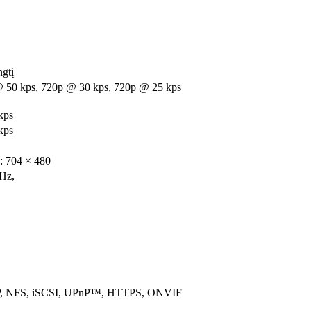
ngtį
 50 kps, 720p @ 30 kps, 720p @ 25 kps
kps
kps
: 704 × 480
0Hz,
P, NFS, iSCSI, UPnP™, HTTPS, ONVIF