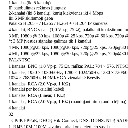
1 kanalas (iki 5 kanalų)
IP patobulintas režimas įjungtas:
2-kanalai (iki 6 kanalų), kurių kiekvienas iki 4 Mbps
Iki 6 MP skiriamoji geba
Palaiko H.265 + / H.265 / H.264 + / H.264 IP kameras
4 kanalai, BNC sąsaja (1,0 Vp-p, 75 Ω), palaikanti koaksitrono ju
3 MP, 1080p @ 30 kps, 1080p @ 25 kps, 720p @ 60 kps, 720p @
*: 3 MP įvesties signalas galimas tik 1 kanalui
4 MP, 1080p@25 kps, 1080p@30 kps, 720p@25 kps, 720p@30 
4 MP, 1080p@25 kps, 1080p@30 kps, 720p@25 kps, 720p@30 
PAL/NTSC
1 kanalas, BNC (1.0 Vp-p, 75 Ω), raiška: PAL: 704 × 576, NTSC
1 kanalas, 1920 × 1080/60Hz, 1280 × 1024/60Hz, 1280 × 720/6
1024 × 768/60Hz, HDMI/VGA vienalaikė išvestis
1 kanalas, RCA (2.0 Vp-p, 1 KΩ)
4 kanalai per koaksialinį kabelį
1 kanalas, RCA (Linear, 1 KΩ)
1 kanalas, RCA (2.0 Vp-p, 1 KΩ) (naudojant pirmą audio iėjimą)
4 kanalai
32
TCP/IP, PPPoE, DHCP, Hik-Connect, DNS, DDNS, NTP, SAD
1, RJ45 10M / 100M savaime pritaikoma eterneto sąsaja