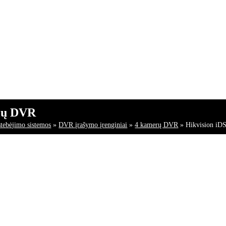
alų DVR
tebėjimo sistemos
»
DVR įrašymo įrenginiai
»
4 kamerų DVR
»
Hikvision i