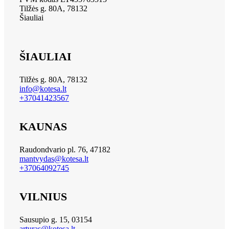
Tilžės g. 80A, 78132
Šiauliai
ŠIAULIAI
Tilžės g. 80A, 78132
info@kotesa.lt
+37041423567
KAUNAS
Raudondvario pl. 76, 47182
mantvydas@kotesa.lt
+37064092745
VILNIUS
Sausupio g. 15, 03154
arturas@kotesa.lt