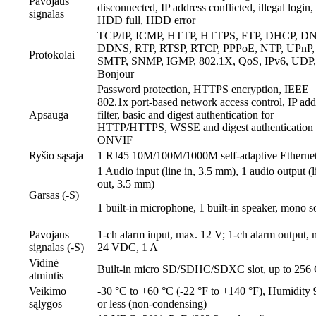
Pavojaus
disconnected, IP address conflicted, illegal login,
signalas
HDD full, HDD error
TCP/IP, ICMP, HTTP, HTTPS, FTP, DHCP, DN
DDNS, RTP, RTSP, RTCP, PPPoE, NTP, UPnP,
Protokolai
SMTP, SNMP, IGMP, 802.1X, QoS, IPv6, UDP,
Bonjour
Password protection, HTTPS encryption, IEEE
802.1x port-based network access control, IP add
Apsauga
filter, basic and digest authentication for
HTTP/HTTPS, WSSE and digest authentication 
ONVIF
Ryšio sąsaja
1 RJ45 10M/100M/1000M self-adaptive Ethernet
1 Audio input (line in, 3.5 mm), 1 audio output (l
out, 3.5 mm)
Garsas (-S)
1 built-in microphone, 1 built-in speaker, mono 
Pavojaus
1-ch alarm input, max. 12 V; 1-ch alarm output,
signalas (-S)
24 VDC, 1 A
Vidinė
Built-in micro SD/SDHC/SDXC slot, up to 256
atmintis
Veikimo
-30 °C to +60 °C (-22 °F to +140 °F), Humidity
sąlygos
or less (non-condensing)