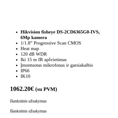
Hikvision fisheye DS-2CD6365G0-IVS,
6Mp kamera
1/1.8” Progressive Scan CMOS
Heat map
120 dB WDR
Iki 15 m IR apšvietimas
Įmontuotas mikrofonas ir garsiakalbis
IP66
IK10
1062.20
€
(su PVM)
Išankstinis užsakymas
Išankstinis užsakymas