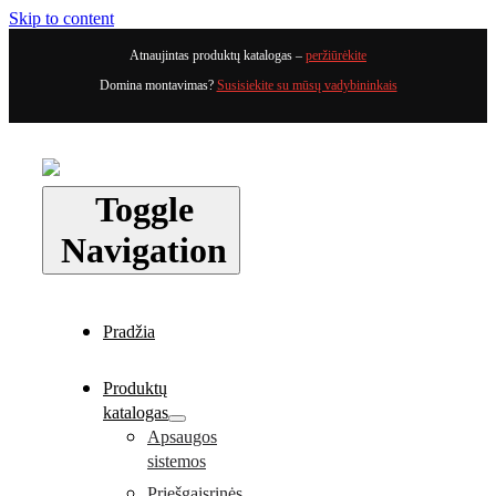
Skip to content
Atnaujintas produktų katalogas –
peržiūrėkite
Domina montavimas?
Susisiekite su mūsų vadybininkais
Toggle
Navigation
Pradžia
Produktų
katalogas
Apsaugos
sistemos
Priešgaisrinės