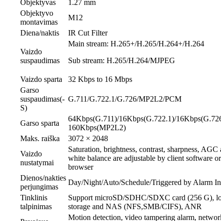
Objektyvas
1.27 mm
Objektyvo
M12
montavimas
Diena/naktis
IR Cut Filter
Main stream: H.265+/H.265/H.264+/H.264
Vaizdo
suspaudimas
Sub stream: H.265/H.264/MJPEG
Vaizdo sparta
32 Kbps to 16 Mbps
Garso
suspaudimas(-
G.711/G.722.1/G.726/MP2L2/PCM
S)
64Kbps(G.711)/16Kbps(G.722.1)/16Kbps(G.726
Garso sparta
160Kbps(MP2L2)
Maks. raiška
3072 × 2048
Saturation, brightness, contrast, sharpness, AGC
Vaizdo
white balance are adjustable by client software o
nustatymai
browser
Dienos/nakties
Day/Night/Auto/Schedule/Triggered by Alarm In
perjungimas
Tinklinis
Support microSD/SDHC/SDXC card (256 G), lo
talpinimas
storage and NAS (NFS,SMB/CIFS), ANR
Motion detection, video tampering alarm, networ