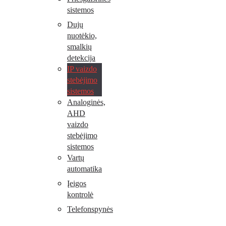
sistemos
Dujų
nuotėkio,
smalkių
detekcija
IP vaizdo
stebėjimo
sistemos
Analoginės,
AHD
vaizdo
stebėjimo
sistemos
Vartų
automatika
Įeigos
kontrolė
Telefonspynės