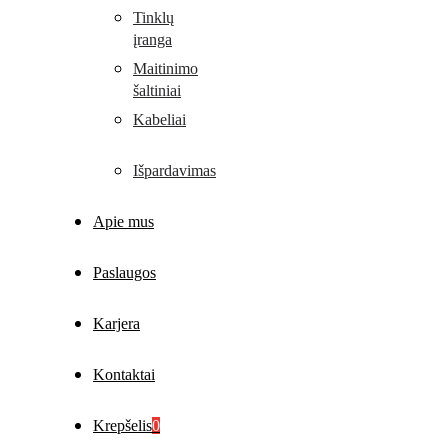
Tinklų
įranga
Maitinimo
šaltiniai
Kabeliai
Išpardavimas
Apie mus
Paslaugos
Karjera
Kontaktai
Krepšelis
0