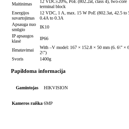
12 VDC±20%, PoE (802.2at, class 4), two-core
Maitinimas
terminal block
Energijos
12 VDC, 1 A, max. 15 W PoE (802.3at, 42.5 to 
suvartojimas
0.4A to 0.3A
Apsauga nuo
IK10
smūgio
IP apsaugos
IP66
klasė
With –V model: 167 × 152.8 × 50 mm (6. 6\” × 6
Išmatavimai
2\”)
Svoris
1400g
Papildoma informacija
Gamintojas
HIKVISION
Kameros raiška
6MP