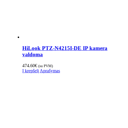
HiLook PTZ-N4215I-DE IP kamera
valdoma
474.60
€
(su PVM)
Į krepšelį
Aprašymas