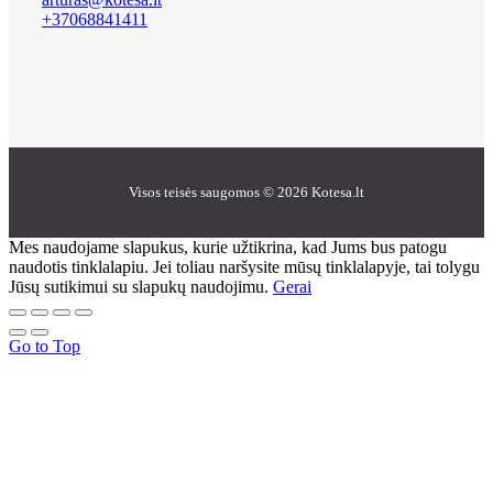
+37068841411
Visos teisės saugomos © 2026 Kotesa.lt
Mes naudojame slapukus, kurie užtikrina, kad Jums bus patogu
naudotis tinklalapiu. Jei toliau naršysite mūsų tinklalapyje, tai tolygu
Jūsų sutikimui su slapukų naudojimu.
Gerai
Go to Top