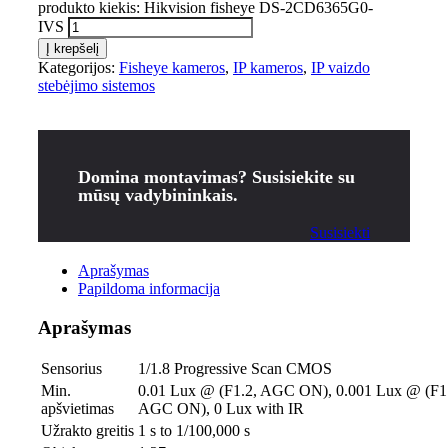
produkto kiekis: Hikvision fisheye DS-2CD6365G0-
IVS
Į krepšelį
Kategorijos:
Fisheye kameros
,
IP kameros
,
IP vaizdo
stebėjimo sistemos
Domina montavimas? Susisiekite su
mūsų vadybininkais.
Susisiekti
Aprašymas
Papildoma informacija
Aprašymas
Sensorius
1/1.8 Progressive Scan CMOS
Min.
0.01 Lux @ (F1.2, AGC ON), 0.001 Lux @ (F1
apšvietimas
AGC ON), 0 Lux with IR
Užrakto greitis
1 s to 1/100,000 s