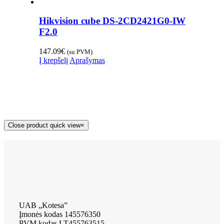
Hikvision cube DS-2CD2421G0-IW
F2.0
147.09
€
(su PVM)
Į krepšelį
Aprašymas
Close product quick view
×
UAB „Kotesa”
Įmonės kodas 145576350
PVM kodas LT455763515