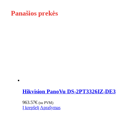
Panašios prekės
Hikvision PanoVu DS-2PT3326IZ-DE3
963.57
€
(su PVM)
Į krepšelį
Aprašymas