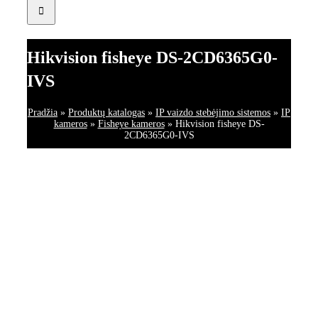
Hikvision fisheye DS-2CD6365G0-
IVS
Pradžia
»
Produktų katalogas
»
IP vaizdo stebėjimo sistemos
»
IP
kameros
»
Fisheye kameros
»
Hikvision fisheye DS-
2CD6365G0-IVS