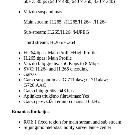
60Hz: 30fps (640 × 480, 640 × 360, 320 × 240)
Vaizdo suspaudimas
Main stream: H.265+/H.265/H.264+/H.264
Sub-stream: H.265/H.264/MJPEG
Third stream: H.265/H.264
H.264 tipas:
Main Profile/High Profile
H.265 tipas:
Main Profile
Vaizdo bitų greitis:
256 Kbps to 8 Mbps
SVC:
H.264 and H.265 encoding
Garsas
Garso suspaudimas:
G.711ulaw; G.711alaw;
G726;AAC
Garso bitų greitis:
64Kbps
Aplinkos triukšmo filtravimas:
Yes
Garso pavyzdžių ėmimo dažnis:
16 kHz
Išmanios funkcijos
ROI:
1 fixed region for main stream and sub stream
Sujungimo metodas:
notify surveillance center