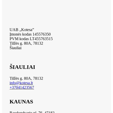
UAB „Kotesa”
Įmonės kodas 145576350
PVM kodas LT455763515
Tilžės g. 80A, 78132
Šiauliai
ŠIAULIAI
Tilžės g. 80A, 78132
info@kotesa.lt
+37041423567
KAUNAS
Raudondvario pl. 76, 47182