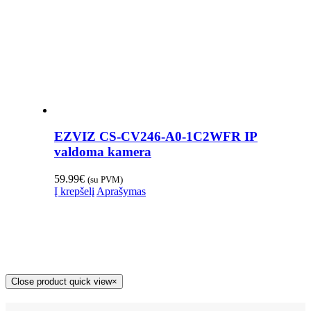
EZVIZ CS-CV246-A0-1C2WFR IP
valdoma kamera
59.99
€
(su PVM)
Į krepšelį
Aprašymas
Close product quick view
×