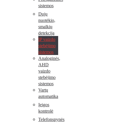
sistemos
Dujų
nuotėkio,
smalkių
detekcija
IP vaizdo
stebėjimo
sistemos
Analoginės,
AHD
vaizdo
stebėjimo
sistemos
Vartų
automatika
Įeigos
kontrolė
Telefonspynės