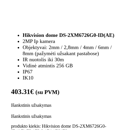
Hikvision dome DS-2XM6726G0-ID(AE)
2MP Ip kamera
Objektyvai: 2mm / 2,8mm / 4mm / 6mm /
8mm (pažymėti užsakant pastabose)
IR nuotolis iki 30m
Vidinė atmintis 256 GB
IP67
IK10
403.31
€
(su PVM)
Išankstinis užsakymas
Išankstinis užsakymas
produkto kiekis: Hikvision dome DS-2XM6726G0-