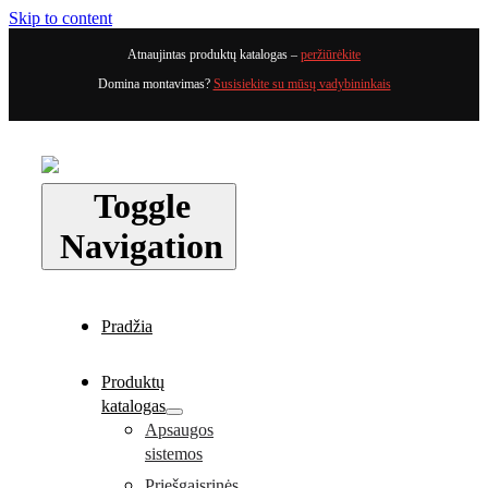
Skip to content
Atnaujintas produktų katalogas –
peržiūrėkite
Domina montavimas?
Susisiekite su mūsų vadybininkais
Toggle
Navigation
Pradžia
Produktų
katalogas
Apsaugos
sistemos
Priešgaisrinės