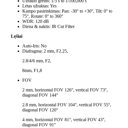
Užrakto greitis:
1/3 s to 1/100,000 s
Lėtas užraktas:
Yes
Kampo pasirinkimas:
Pan: -30° to +30°, Tilt: 0° to
75°, Rotate: 0° to 360°
WDR:
120 dB
Diena & naktis:
IR Cut Filter
Lęšiai
Auto-Iris:
No
Diafragma:
2 mm, F2.25,
2.8/4/6 mm, F2,
8mm, F1,8
FOV
2 mm, horizontal FOV 126°, vertical FOV 73°,
diagonal FOV 144°
2.8 mm, horizontal FOV 104°, vertical FOV 55°,
diagonal FOV 120°
4 mm, horizontal FOV 81°, vertical FOV 43°,
diagonal FOV 91°