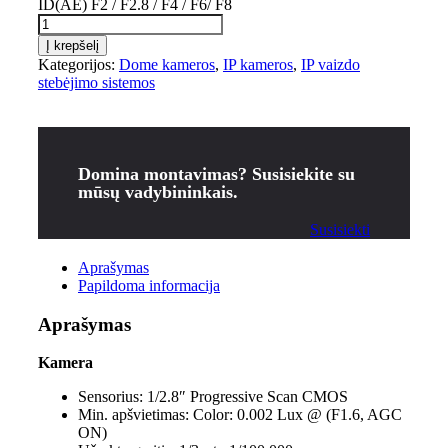
ID(AE) F2 / F2.8 / F4 / F6/ F8
Į krepšelį
Kategorijos:
Dome kameros
,
IP kameros
,
IP vaizdo
stebėjimo sistemos
Domina montavimas? Susisiekite su
mūsų vadybininkais.
Susisiekti
Aprašymas
Papildoma informacija
Aprašymas
Kamera
Sensorius:
1/2.8″ Progressive Scan CMOS
Min. apšvietimas:
Color: 0.002 Lux @ (F1.6, AGC
ON)