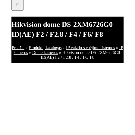
Hikvision dome DS-2XM6726G0-
ID(AE) F2 / F2.8 / F4 / F6/ F8
Pradžia
»
Produktų katalogas
»
IP vaizdo stebėjimo sistemos
»
IP
kameros
»
Dome kameros
»
Hikvision dome DS-2XM6726G0-
ID(AE) F2 / F2.8 / F4 / F6/ F8