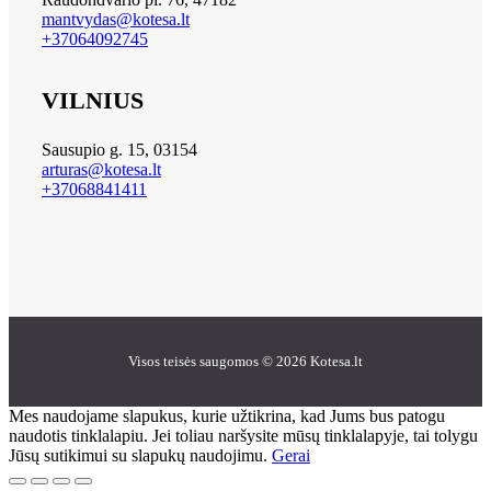
mantvydas@kotesa.lt
+37064092745
VILNIUS
Sausupio g. 15, 03154
arturas@kotesa.lt
+37068841411
Visos teisės saugomos © 2026 Kotesa.lt
Mes naudojame slapukus, kurie užtikrina, kad Jums bus patogu
naudotis tinklalapiu. Jei toliau naršysite mūsų tinklalapyje, tai tolygu
Jūsų sutikimui su slapukų naudojimu.
Gerai