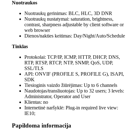
Nuotraukos
Nuotraukų gerinimas:
BLC, HLC, 3D DNR
Nuotraukų nustatymai:
saturation, brightness,
contrast, sharpness adjustable by client software or
web browser
Dienos/nakties keitimas:
Day/Night/Auto/Schedule
Tinklas
Protokolai:
TCP/IP, ICMP, HTTP, DHCP, DNS,
RTP, RTSP, RTCP, NTP, SNMP, QoS, UDP,
SSL/TLS
API:
ONVIF (PROFILE S, PROFILE G), ISAPI,
SDK
Tiesioginis vaizdo žiūrėjimas:
Up to 6 channels
Naudotojas/transliuotojas:
Up to 32 users; 3 levels:
Administrator, Operator and User
Klientas:
no
Internetinė naršyklė:
Plug-in required live view:
IE10;
Papildoma informacija