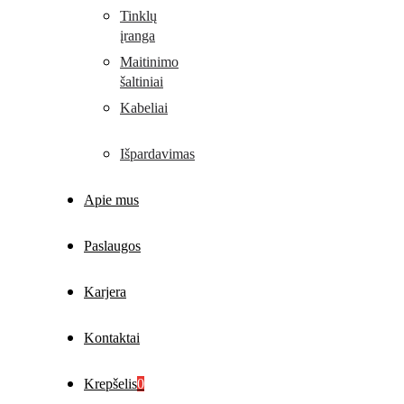
Tinklų
įranga
Maitinimo
šaltiniai
Kabeliai
Išpardavimas
Apie mus
Paslaugos
Karjera
Kontaktai
Krepšelis
0