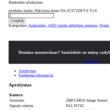
Išankstinis užsakymas
produkto kiekis: Hikvision dome DS-2CE72DFT-F F2.8
Į krepšelį
Kategorijos:
Analoginės, AHD vaizdo stebėjimo sistemos
,
Dome 
Domina montavimas? Susisiekite su mūsų vadyb
Susisiekti
Aprašymas
Papildoma informacija
Aprašymas
Kamera
Sensorius
2MP CMOS Image Sensor
Signalo sistema
PAL/NTSC