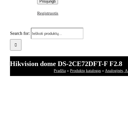
Registruotis
Search for:
Hikvision dome DS-2CE72DFT-F F2.8
Pradžia
»
Produktų katalogas
»
Analoginės, A