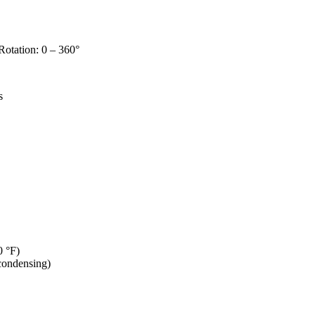
 Rotation: 0 – 360°
s
0 °F)
condensing)