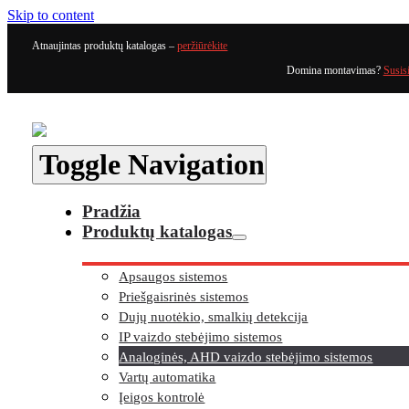
Skip to content
Atnaujintas produktų katalogas –
peržiūrėkite
Domina montavimas?
Susis
Toggle Navigation
Pradžia
Produktų katalogas
Apsaugos sistemos
Priešgaisrinės sistemos
Dujų nuotėkio, smalkių detekcija
IP vaizdo stebėjimo sistemos
Analoginės, AHD vaizdo stebėjimo sistemos
Vartų automatika
Įeigos kontrolė