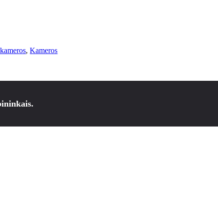
kameros
,
Kameros
ininkais.