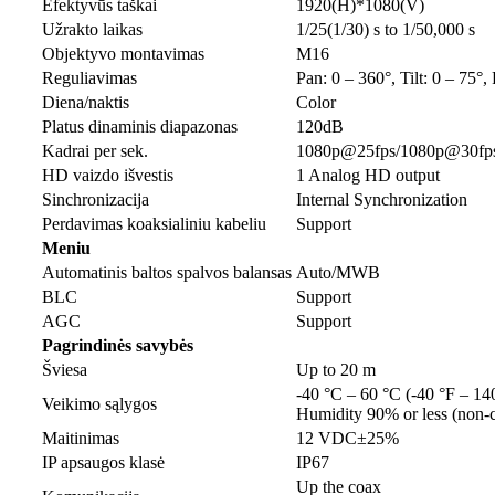
Efektyvūs taškai
1920(H)*1080(V)
Užrakto laikas
1/25(1/30) s to 1/50,000 s
Objektyvo montavimas
M16
Reguliavimas
Pan: 0 – 360°, Tilt: 0 – 75°,
Diena/naktis
Color
Platus dinaminis diapazonas
120dB
Kadrai per sek.
1080p@25fps/1080p@30fp
HD vaizdo išvestis
1 Analog HD output
Sinchronizacija
Internal Synchronization
Perdavimas koaksialiniu kabeliu
Support
Meniu
Automatinis baltos spalvos balansas
Auto/MWB
BLC
Support
AGC
Support
Pagrindinės savybės
Šviesa
Up to 20 m
-40 °C – 60 °C (-40 °F – 14
Veikimo sąlygos
Humidity 90% or less (non-
Maitinimas
12 VDC±25%
IP apsaugos klasė
IP67
Up the coax