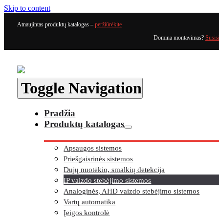
Skip to content
Atnaujintas produktų katalogas –
peržiūrėkite
Domina montavimas?
Susis
Toggle Navigation
Pradžia
Produktų katalogas
Apsaugos sistemos
Priešgaisrinės sistemos
Dujų nuotėkio, smalkių detekcija
IP vaizdo stebėjimo sistemos
Analoginės, AHD vaizdo stebėjimo sistemos
Vartų automatika
Įeigos kontrolė