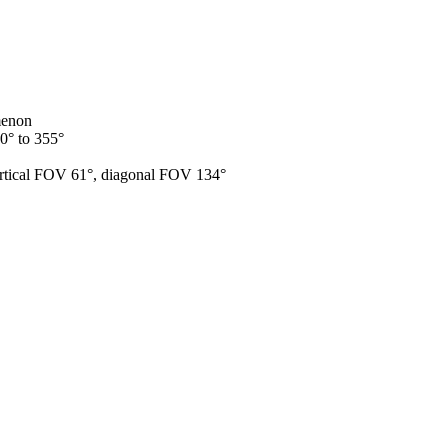
menon
: 0° to 355°
ertical FOV 61°, diagonal FOV 134°