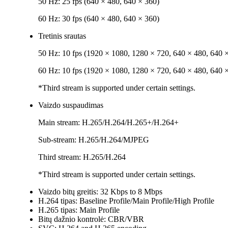
50 Hz: 25 fps (640 × 480, 640 × 360)
60 Hz: 30 fps (640 × 480, 640 × 360)
Tretinis srautas
50 Hz: 10 fps (1920 × 1080, 1280 × 720, 640 × 480, 640 
60 Hz: 10 fps (1920 × 1080, 1280 × 720, 640 × 480, 640 
*Third stream is supported under certain settings.
Vaizdo suspaudimas
Main stream: H.265/H.264/H.265+/H.264+
Sub-stream: H.265/H.264/MJPEG
Third stream: H.265/H.264
*Third stream is supported under certain settings.
Vaizdo bitų greitis:
32 Kbps to 8 Mbps
H.264 tipas:
Baseline Profile/Main Profile/High Profile
H.265 tipas:
Main Profile
Bitų dažnio kontrolė:
CBR/VBR