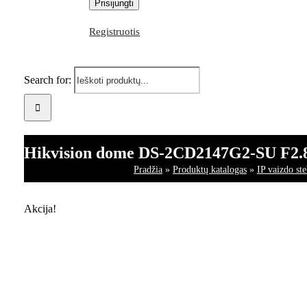
Registruotis
Search for:
Hikvision dome DS-2CD2147G2-SU F2.8
Pradžia
»
Produktų katalogas
»
IP vaizdo st
Akcija!