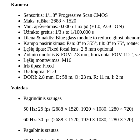
Kamera
Sensorius:
1/1.8″ Progressive Scan CMOS
Maks. raiš
ka:
2688 × 1520
Min. apšvietimas:
0.0005 Lux @ (F1.0, AGC ON)
Užrakto greitis:
1/3 s to 1/100,000 s
Diena & naktis:
Blue glass module to reduce ghost pheno
Kampo pasirinkimas:
Pan: 0° to 355°, tilt: 0° to 75°, rotate
Lęšių tipas:
Fixed focal lens, 2.8 mm optional
Židinio nuotolis & FOV:
2.8 mm, horizontal FOV 112°, v
Lęšių montavimas:
M16
Iris tipas:
Fixed
Diafragma:
F1.0
DORI:
2.8 mm, D: 58 m, O: 23 m, R: 11 m, I: 2 m
Vaizdas
Pagrindinis sraugas
50 Hz: 25 fps (2688 × 1520, 1920 × 1080, 1280 × 720)
60 Hz: 30 fps (2688 × 1520, 1920 × 1080, 1280 × 720)
Pagalbinis srautas