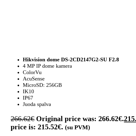
Hikvision dome DS-2CD2147G2-SU F2.8
4 MP IP dome kamera
ColorVu
AcuSense
MicroSD: 256GB
IK10
IP67
Juoda spalva
266.62
€
Original price was: 266.62€.
215
price is: 215.52€.
(su PVM)