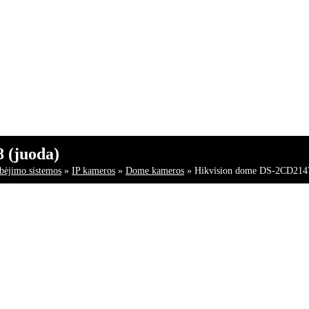
 (juoda)
ebėjimo sistemos
»
IP kameros
»
Dome kameros
»
Hikvision dome DS-2CD214