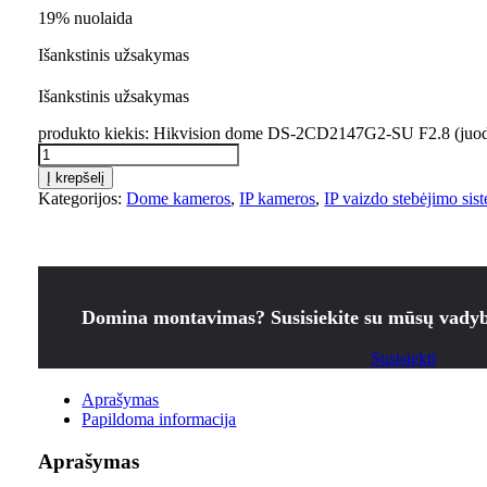
19% nuolaida
Išankstinis užsakymas
Išankstinis užsakymas
produkto kiekis: Hikvision dome DS-2CD2147G2-SU F2.8 (juo
Į krepšelį
Kategorijos:
Dome kameros
,
IP kameros
,
IP vaizdo stebėjimo sis
Domina montavimas? Susisiekite su mūsų vadyb
Susisiekti
Aprašymas
Papildoma informacija
Aprašymas