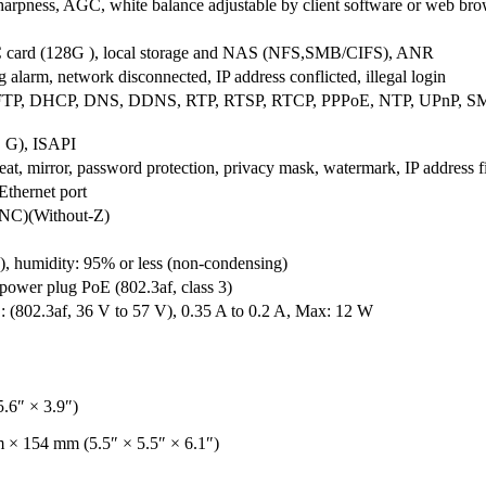
 sharpness, AGC, white balance adjustable by client software or web br
ard (128G ), local storage and NAS (NFS,SMB/CIFS), ANR
 alarm, network disconnected, IP address conflicted, illegal login
FTP, DHCP, DNS, DDNS, RTP, RTSP, RTCP, PPPoE, NTP, UPnP, SM
G), ISAPI
beat, mirror, password protection, privacy mask, watermark, IP address fi
thernet port
BNC)(Without-Z)
F), humidity: 95% or less (non-condensing)
ower plug PoE (802.3af, class 3)
(802.3af, 36 V to 57 V), 0.35 A to 0.2 A, Max: 12 W
.6″ × 3.9″)
× 154 mm (5.5″ × 5.5″ × 6.1″)