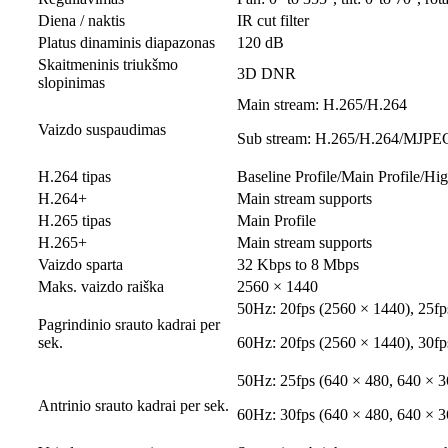
Diena / naktis
IR cut filter
Platus dinaminis diapazonas
120 dB
Skaitmeninis triukšmo
3D DNR
slopinimas
Main stream: H.265/H.264
Vaizdo suspaudimas
Sub stream: H.265/H.264/MJPE
H.264 tipas
Baseline Profile/Main Profile/Hig
H.264+
Main stream supports
H.265 tipas
Main Profile
H.265+
Main stream supports
Vaizdo sparta
32 Kbps to 8 Mbps
Maks. vaizdo raiška
2560 × 1440
50Hz: 20fps (2560 × 1440), 25fp
Pagrindinio srauto kadrai per
sek.
60Hz: 20fps (2560 × 1440), 30fp
50Hz: 25fps (640 × 480, 640 × 3
Antrinio srauto kadrai per sek.
60Hz: 30fps (640 × 480, 640 × 3