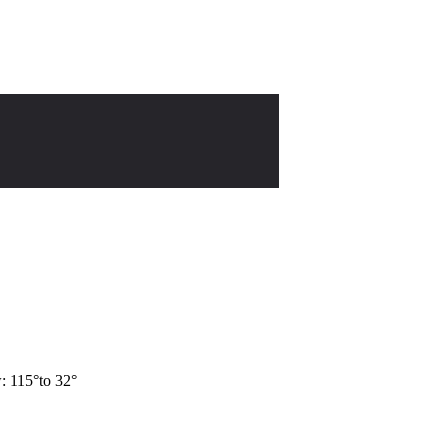
w: 115°to 32°