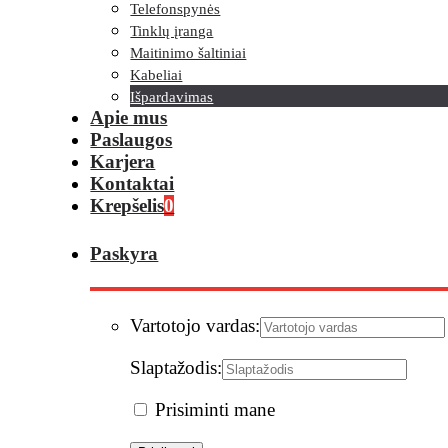
Telefonspynės
Tinklų įranga
Maitinimo šaltiniai
Kabeliai
Išpardavimas
Apie mus
Paslaugos
Karjera
Kontaktai
Krepšelis
0
Paskyra
Vartotojo vardas:
Slaptažodis:
Prisiminti mane