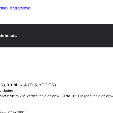
temos
,
Išpardavimas
ininkais.
ON), 0.018Lux @ (F1.6, AGC ON)
w shutter
 view: 98°to 28° Vertical field of view: 51°to 16° Diagonal field of vie
ation: 0° to 360°