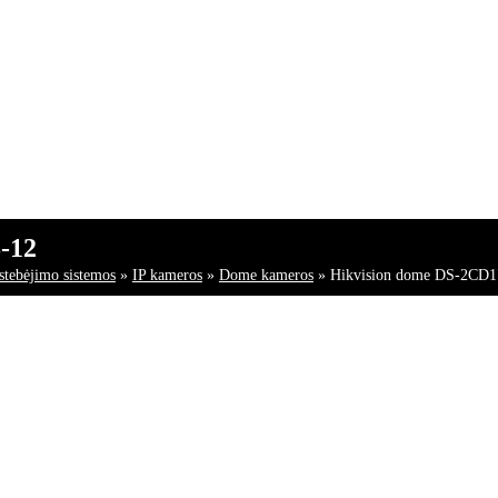
-12
stebėjimo sistemos
»
IP kameros
»
Dome kameros
»
Hikvision dome DS-2CD1