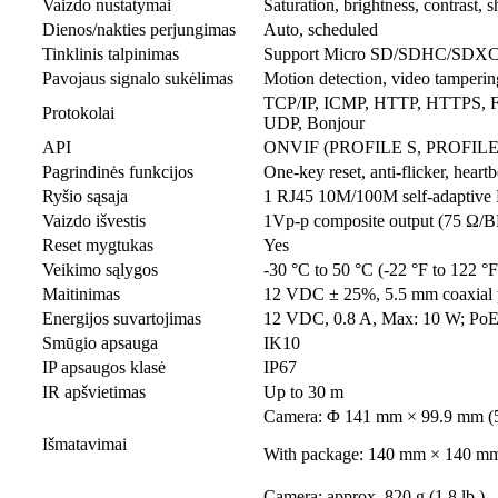
Vaizdo nustatymai
Saturation, brightness, contrast,
Dienos/nakties perjungimas
Auto, scheduled
Tinklinis talpinimas
Support Micro SD/SDHC/SDXC c
Pavojaus signalo sukėlimas
Motion detection, video tampering
TCP/IP, ICMP, HTTP, HTTPS, 
Protokolai
UDP, Bonjour
API
ONVIF (PROFILE S, PROFILE 
Pagrindinės funkcijos
One-key reset, anti-flicker, heart
Ryšio sąsaja
1 RJ45 10M/100M self-adaptive E
Vaizdo išvestis
1Vp-p composite output (75 Ω/
Reset mygtukas
Yes
Veikimo sąlygos
-30 °C to 50 °C (-22 °F to 122 °
Maitinimas
12 VDC ± 25%, 5.5 mm coaxial p
Energijos suvartojimas
12 VDC, 0.8 A, Max: 10 W; PoE: 
Smūgio apsauga
IK10
IP apsaugos klasė
IP67
IR apšvietimas
Up to 30 m
Camera: Φ 141 mm × 99.9 mm (5
Išmatavimai
With package: 140 mm × 140 mm 
Camera: approx. 820 g (1.8 lb.)