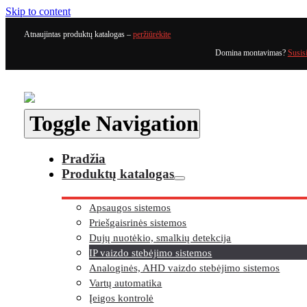
Skip to content
Atnaujintas produktų katalogas –
peržiūrėkite
Domina montavimas?
Susis
Toggle Navigation
Pradžia
Produktų katalogas
Apsaugos sistemos
Priešgaisrinės sistemos
Dujų nuotėkio, smalkių detekcija
IP vaizdo stebėjimo sistemos
Analoginės, AHD vaizdo stebėjimo sistemos
Vartų automatika
Įeigos kontrolė