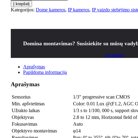
Į krepšelį
Kategorijos:
Dome kameros
,
IP kameros
,
IP vaizdo stebėjimo sis
Domina montavimas? Susisiekite su mūsų vadyb
Susisiekti
Aprašymas
Papildoma informacija
Aprašymas
Sensorius
1/3″ progressive scan CMOS
Min. apšvietimas
Color: 0.01 Lux @(F1.2, AGC 
Užrakto laikas
1/3 s to 1/100, 000 s, support slo
Objektyvas
2.8 to 12 mm, Horizontal field of
Fokusavimas
Auto
Objektyvo montavimas
φ14
Reguliavimas
Pan: 0° to 355°, tilt: 0°to 70°, rot