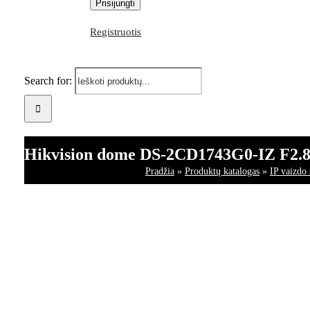
Registruotis
Search for:
Hikvision dome DS-2CD1743G0-IZ F2.8
Pradžia
»
Produktų katalogas
»
IP vaizdo 