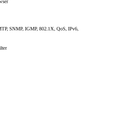
owser
TP, SNMP, IGMP, 802.1X, QoS, IPv6,
lter