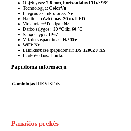
Objektyvas:
2.8 mm, horizontalus FOV: 96°
Technologija:
ColorVu
Integruotas mikrofonas:
Ne
Naktinis pašvietimas:
30 m. LED
Vieta microSD talpai:
Ne
Darbo sąlygos:
-30 °C iki 60 °C
Saugos lygis:
IP67
Vaizdo suspaudimas:
H.265+
WiFi:
Ne
Laikiklis/bazė (papildomai):
DS-1280ZJ-XS
Lauko/vidaus:
Lauko
Papildoma informacija
Gamintojas
HIKVISION
Panašios prekės