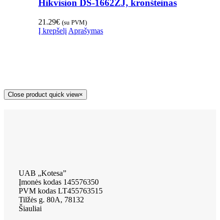
Hikvision DS-1662ZJ, kronšteinas
21.29
€
(su PVM)
Į krepšelį
Aprašymas
Close product quick view
×
UAB „Kotesa”
Įmonės kodas 145576350
PVM kodas LT455763515
Tilžės g. 80A, 78132
Šiauliai