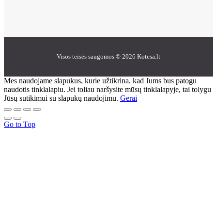
Visos teisės saugomos © 2026 Kotesa.lt
Mes naudojame slapukus, kurie užtikrina, kad Jums bus patogu
naudotis tinklalapiu. Jei toliau naršysite mūsų tinklalapyje, tai tolygu
Jūsų sutikimui su slapukų naudojimu.
Gerai
Go to Top