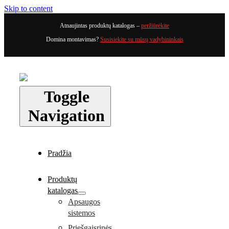
Skip to content
Atnaujintas produktų katalogas –
peržiūrėkite
Domina montavimas?
Susisiekite su mūsų vadybininkais
Toggle
Navigation
Pradžia
Produktų
katalogas
Apsaugos
sistemos
Priešgaisrinės