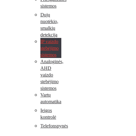
sistemos
Dujų
nuotėkio,
smalkių
detekcija
IP vaizdo
stebėjimo
sistemos
Analoginės,
AHD
vaizdo
stebėjimo
sistemos
Vartų
automatika
Įeigos
kontrolė
Telefonspynės