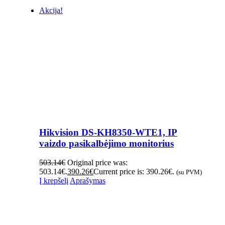
Akcija!
Hikvision DS-KH8350-WTE1, IP
vaizdo pasikalbėjimo monitorius
503.14
€
Original price was:
503.14€.
390.26
€
Current price is: 390.26€.
(su PVM)
Į krepšelį
Aprašymas