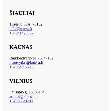
ŠIAULIAI
Tilžės g. 80A, 78132
info@kotesa.lt
+37041423567
KAUNAS
Raudondvario pl. 76, 47182
mantvydas@kotesa.lt
+37064092745
VILNIUS
Sausupio g. 15, 03154
arturas@kotesa.lt
+37068841411