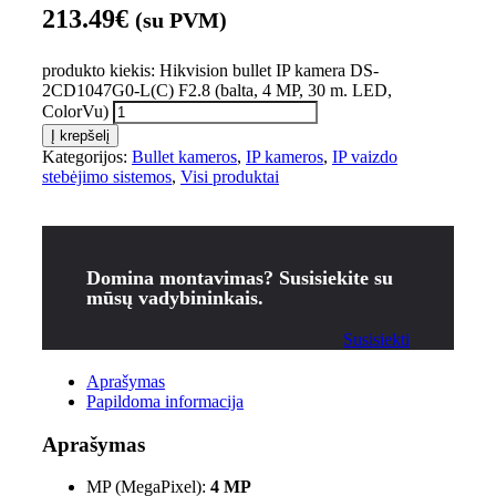
213.49
€
(su PVM)
produkto kiekis: Hikvision bullet IP kamera DS-
2CD1047G0-L(C) F2.8 (balta, 4 MP, 30 m. LED,
ColorVu)
Į krepšelį
Kategorijos:
Bullet kameros
,
IP kameros
,
IP vaizdo
stebėjimo sistemos
,
Visi produktai
Domina montavimas? Susisiekite su
mūsų vadybininkais.
Susisiekti
Aprašymas
Papildoma informacija
Aprašymas
MP (MegaPixel):
4 MP