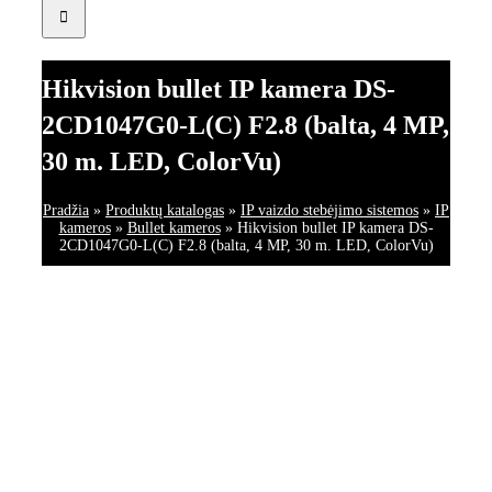
Hikvision bullet IP kamera DS-
2CD1047G0-L(C) F2.8 (balta, 4 MP,
30 m. LED, ColorVu)
Pradžia
»
Produktų katalogas
»
IP vaizdo stebėjimo sistemos
»
IP
kameros
»
Bullet kameros
»
Hikvision bullet IP kamera DS-
2CD1047G0-L(C) F2.8 (balta, 4 MP, 30 m. LED, ColorVu)