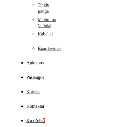
Tinklų
įranga
Maitinimo
šaltiniai
Kabeliai
Išpardavimas
Apie mus
Paslaugos
Karjera
Kontaktai
Krepšelis
0