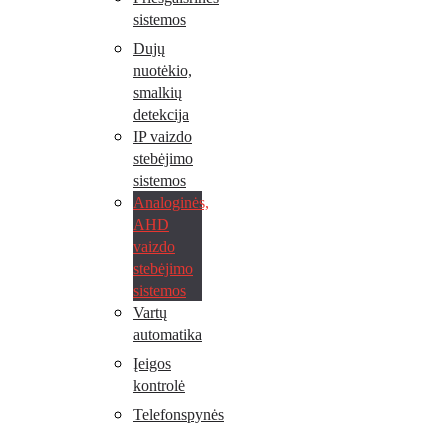
sistemos
Dujų
nuotėkio,
smalkių
detekcija
IP vaizdo
stebėjimo
sistemos
Analoginės,
AHD
vaizdo
stebėjimo
sistemos
Vartų
automatika
Įeigos
kontrolė
Telefonspynės