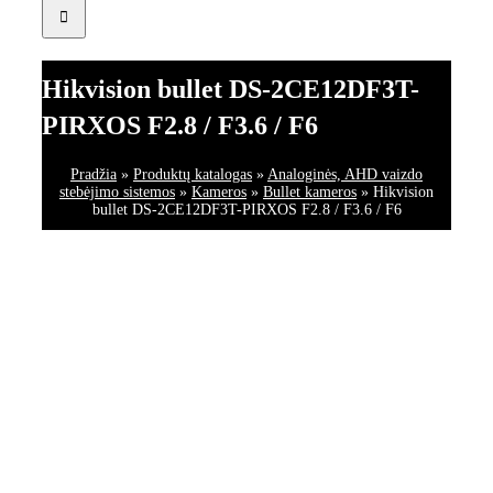
Hikvision bullet DS-2CE12DF3T-
PIRXOS F2.8 / F3.6 / F6
Pradžia
»
Produktų katalogas
»
Analoginės, AHD vaizdo
stebėjimo sistemos
»
Kameros
»
Bullet kameros
»
Hikvision
bullet DS-2CE12DF3T-PIRXOS F2.8 / F3.6 / F6