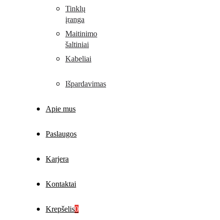
Tinklų
įranga
Maitinimo
šaltiniai
Kabeliai
Išpardavimas
Apie mus
Paslaugos
Karjera
Kontaktai
Krepšelis
0