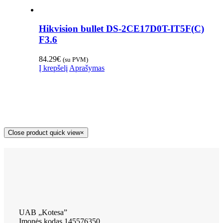
Hikvision bullet DS-2CE17D0T-IT5F(C)
F3.6
84.29
€
(su PVM)
Į krepšelį
Aprašymas
Close product quick view
×
UAB „Kotesa”
Įmonės kodas 145576350