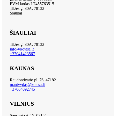
PVM kodas LT455763515
Tilžės g. 80A, 78132
Šiauliai
ŠIAULIAI
Tilžės g. 80A, 78132
info@kotesa.lt
+37041423567
KAUNAS
Raudondvario pl. 76, 47182
mantvydas@kotesa.lt
+37064092745
VILNIUS
Sausupio g. 15, 03154