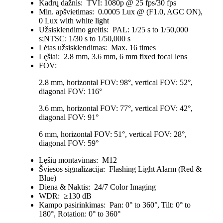
Kadrų dažnis:
TVI: 1080p @ 25 fps/30 fps
Min. apšvietimas:
0.0005 Lux @ (F1.0, AGC ON),
0 Lux with white light
Užsisklendimo greitis:
PAL: 1/25 s to 1/50,000
s;NTSC: 1/30 s to 1/50,000 s
Lėtas užsisklendimas:
Max. 16 times
Lęšiai:
2.8 mm, 3.6 mm, 6 mm fixed focal lens
FOV:
2.8 mm, horizontal FOV: 98°, vertical FOV: 52°,
diagonal FOV: 116°
3.6 mm, horizontal FOV: 77°, vertical FOV: 42°,
diagonal FOV: 91°
6 mm, horizontal FOV: 51°, vertical FOV: 28°,
diagonal FOV: 59°
Lęšių montavimas:
M12
Šviesos signalizacija:
Flashing Light Alarm (Red &
Blue)
Diena & Naktis:
24/7 Color Imaging
WDR:
≥130 dB
Kampo pasirinkimas:
Pan: 0° to 360°, Tilt: 0° to
180°, Rotation: 0° to 360°