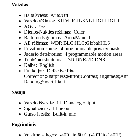
Vaizdas
Balta šviesa:
Auto/Off
Vaizdo rėžimas:
STD/HIGH-SAT/HIGHLIGHT
AGC:
Yes
Dienos/Nakties režimas:
Color
Baltumo lyginimas:
Auto/Manual
AE rėžimas:
WDR;BLC;HLC;Global;HLS
Privatumo kaukė:
4 programmable privacy masks
Judesio detektorius:
4 programmable motion areas
Triukšmo slopinimas:
3D DNR/2D DNR
Kalba:
English
Funkcijos:
Defective Pixel
Correction;Sharpness;Mirror;Contrast;Brightness;Anti-
Banding;Smart Light
Sąsaja
Vaizdo išvestis:
1 HD analog output
Signalizacija:
1 line out
Garso įvestis:
Built-in mic
Pagrindinis
Veikimo sąlygos:
-40°C to 60°C (-40°F to 140°F),