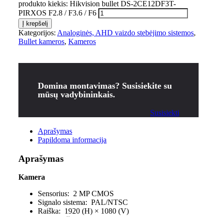
produkto kiekis: Hikvision bullet DS-2CE12DF3T-
PIRXOS F2.8 / F3.6 / F6
Į krepšelį
Kategorijos:
Analoginės, AHD vaizdo stebėjimo sistemos
,
Bullet kameros
,
Kameros
Domina montavimas? Susisiekite su
mūsų vadybininkais.
Susisiekti
Aprašymas
Papildoma informacija
Aprašymas
Kamera
Sensorius:
2 MP CMOS
Signalo sistema:
PAL/NTSC
Raiška:
1920 (H) × 1080 (V)