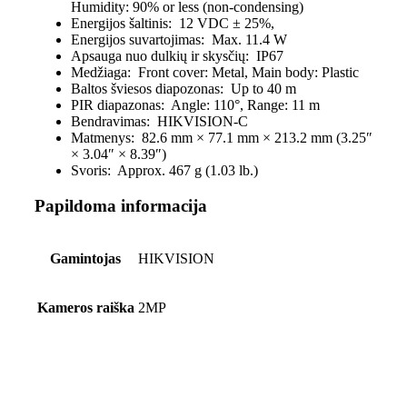
Humidity: 90% or less (non-condensing)
Energijos šaltinis:
12 VDC ± 25%,
Energijos suvartojimas:
Max. 11.4 W
Apsauga nuo dulkių ir skysčių:
IP67
Medžiaga:
Front cover: Metal, Main body: Plastic
Baltos šviesos diapozonas:
Up to 40 m
PIR diapazonas:
Angle: 110°, Range: 11 m
Bendravimas:
HIKVISION-C
Matmenys:
82.6 mm × 77.1 mm × 213.2 mm (3.25″
× 3.04″ × 8.39″)
Svoris:
Approx. 467 g (1.03 lb.)
Papildoma informacija
Gamintojas
HIKVISION
Kameros raiška
2MP