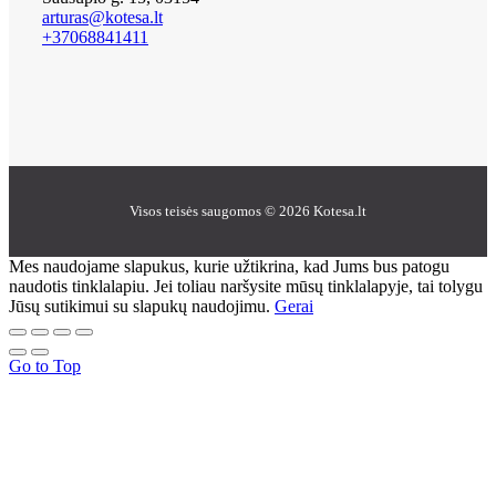
arturas@kotesa.lt
+37068841411
Visos teisės saugomos © 2026 Kotesa.lt
Mes naudojame slapukus, kurie užtikrina, kad Jums bus patogu
naudotis tinklalapiu. Jei toliau naršysite mūsų tinklalapyje, tai tolygu
Jūsų sutikimui su slapukų naudojimu.
Gerai
Go to Top