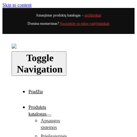
Skip to content
Atnaujintas produktų katalogas –
peržiūrėkite
Domina montavimas?
Susisiekite su mūsų vadybininkais
Toggle
Navigation
Pradžia
Produktų
katalogas
Apsaugos
sistemos
Priešgaisrinės