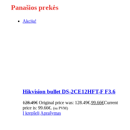
Panašios prekės
Akcija!
Hikvision bullet DS-2CE12HFT-F F3.6
128.49
€
Original price was: 128.49€.
99.66
€
Current
price is: 99.66€.
(su PVM)
Į krepšelį
Aprašymas