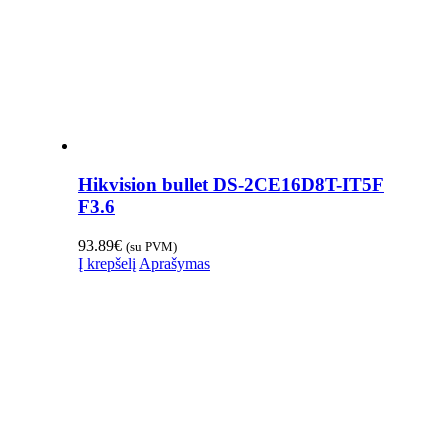
Hikvision bullet DS-2CE16D8T-IT5F
F3.6
93.89
€
(su PVM)
Į krepšelį
Aprašymas