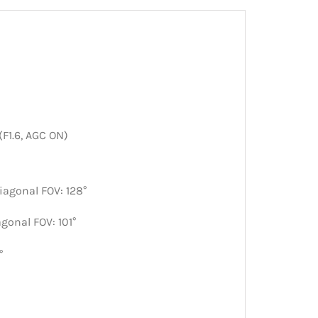
(F1.6, AGC ON)
diagonal FOV: 128°
agonal FOV: 101°
°