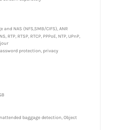
ge and NAS (NFS,SMB/CIFS), ANR
NS, RTP, RTSP, RTCP, PPPoE, NTP, UPnP,
jour
 password protection, privacy
GB
 Unattended baggage detection, Object