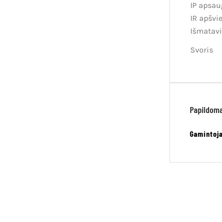
IP apsau
IR apšvi
Išmatav
Svoris
Papildoma
Gamintoj