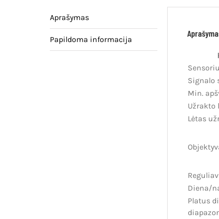
Aprašymas
Aprašyma
Papildoma informacija
Sensori
Signalo 
Min. apš
Užrakto 
Lėtas už
Objektyv
Regulia
Diena/n
Platus d
diapazo