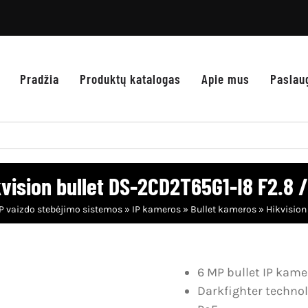
Pradžia
Produktų katalogas
Apie mus
Paslau
kvision bullet DS-2CD2T65G1-I8 F2.8 /
IP vaizdo stebėjimo sistemos
»
IP kameros
»
Bullet kameros
»
Hikvision
6 MP bullet IP kame
Darkfighter technol