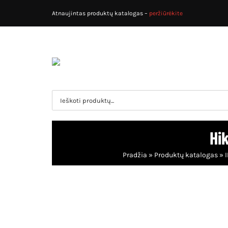
Skip
Atnaujintas produktų katalogas –
peržiūrėkite
to
content
Search
for:
Hi
Pradžia
»
Produktų katalogas
»