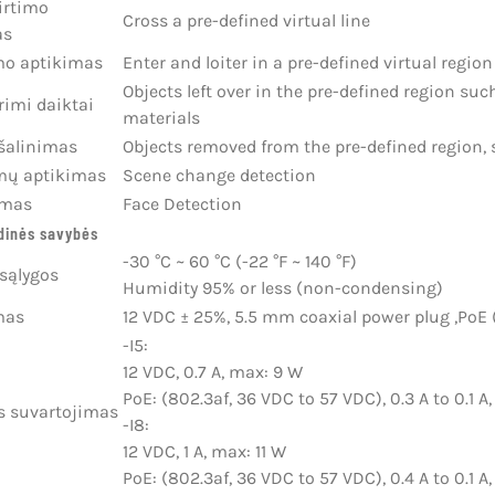
kirtimo
Cross a pre-defined virtual line
as
mo aptikimas
Enter and loiter in a pre-defined virtual region
Objects left over in the pre-defined region su
rimi daiktai
materials
šalinimas
Objects removed from the pre-defined region, s
mų aptikimas
Scene change detection
imas
Face Detection
dinės savybės
-30 °C ~ 60 °C (-22 °F ~ 140 °F)
sąlygos
Humidity 95% or less (non-condensing)
mas
12 VDC ± 25%, 5.5 mm coaxial power plug ,PoE (
-I5:
12 VDC, 0.7 A, max: 9 W
PoE: (802.3af, 36 VDC to 57 VDC), 0.3 A to 0.1 A
s suvartojimas
-I8:
12 VDC, 1 A, max: 11 W
PoE: (802.3af, 36 VDC to 57 VDC), 0.4 A to 0.1 A