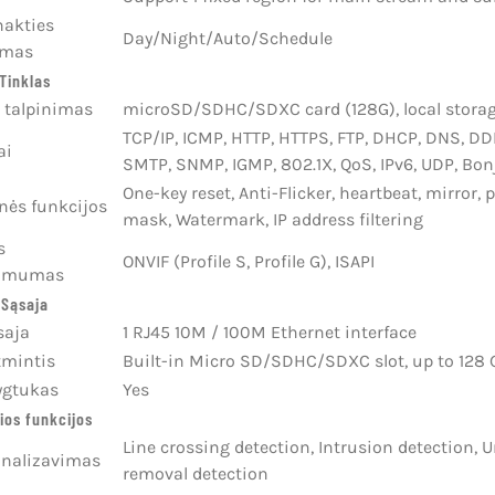
nakties
Day/Night/Auto/Schedule
imas
Tinklas
s talpinimas
microSD/SDHC/SDXC card (128G), local stora
TCP/IP, ICMP, HTTP, HTTPS, FTP, DHCP, DNS, DD
ai
SMTP, SNMP, IGMP, 802.1X, QoS, IPv6, UDP, Bon
One-key reset, Anti-Flicker, heartbeat, mirror,
nės funkcijos
mask, Watermark, IP address filtering
s
ONVIF (Profile S, Profile G), ISAPI
namumas
Sąsaja
saja
1 RJ45 10M / 100M Ethernet interface
tmintis
Built-in Micro SD/SDHC/SDXC slot, up to 128 
ygtukas
Yes
ios funkcijos
Line crossing detection, Intrusion detection,
analizavimas
removal detection