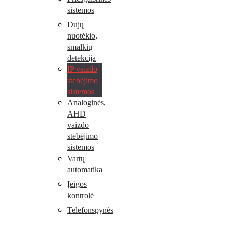
sistemos
Dujų
nuotėkio,
smalkių
detekcija
IP vaizdo
stebėjimo
sistemos
Analoginės,
AHD
vaizdo
stebėjimo
sistemos
Vartų
automatika
Įeigos
kontrolė
Telefonspynės