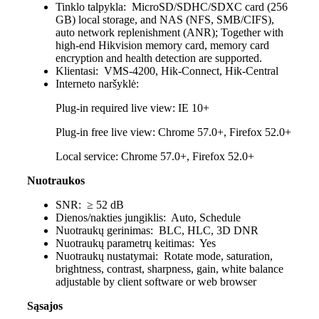
Tinklo talpykla:
MicroSD/SDHC/SDXC card (256
GB) local storage, and NAS (NFS, SMB/CIFS),
auto network replenishment (ANR); Together with
high-end Hikvision memory card, memory card
encryption and health detection are supported.
Klientas
i: VMS-4200, Hik-Connect, Hik-Central
Interneto naršyklė:
Plug-in required live view: IE 10+
Plug-in free live view: Chrome 57.0+, Firefox 52.0+
Local service: Chrome 57.0+, Firefox 52.0+
Nuotraukos
SNR:
≥ 52 dB
Dienos/nakties jungiklis:
Auto, Schedule
Nuotraukų gerinimas:
BLC, HLC, 3D DNR
Nuotraukų parametrų keitimas:
Yes
Nuotraukų nustatymai:
Rotate mode, saturation,
brightness, contrast, sharpness, gain, white balance
adjustable by client software or web browser
Sąsajos