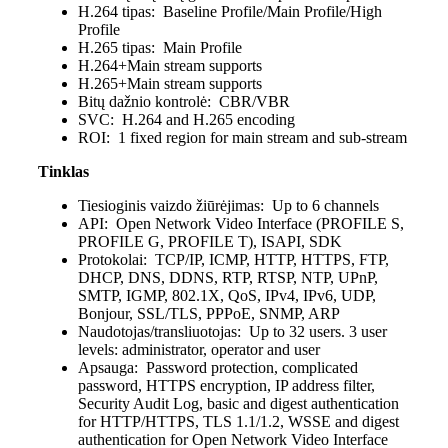
H.264 tipas:
Baseline Profile/Main Profile/High
Profile
H.265 tipas:
Main Profile
H.264+
Main stream supports
H.265+
Main stream supports
Bitų dažnio kontrolė:
CBR/VBR
SVC:
H.264 and H.265 encoding
ROI:
1 fixed region for main stream and sub-stream
Tinklas
Tiesioginis vaizdo žiūrėjimas:
Up to 6 channels
API:
Open Network Video Interface (PROFILE S,
PROFILE G, PROFILE T), ISAPI, SDK
Protokolai:
TCP/IP, ICMP, HTTP, HTTPS, FTP,
DHCP, DNS, DDNS, RTP, RTSP, NTP, UPnP,
SMTP, IGMP, 802.1X, QoS, IPv4, IPv6, UDP,
Bonjour, SSL/TLS, PPPoE, SNMP, ARP
Naudotojas/transliuotojas:
Up to 32 users. 3 user
levels: administrator, operator and user
Apsauga:
Password protection, complicated
password, HTTPS encryption, IP address filter,
Security Audit Log, basic and digest authentication
for HTTP/HTTPS, TLS 1.1/1.2, WSSE and digest
authentication for Open Network Video Interface