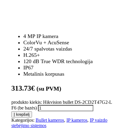
4 MP IP kamera
ColorVu + AcuSense
24/7 spalvotas vaizdas
H.265+
120 dB True WDR technologija
IP67
Metalinis korpusas
313.73
€
(su PVM)
produkto kiekis: Hikvision bullet DS-2CD2T47G2-L
F6 (be bazės)
Į krepšelį
Kategorijos:
Bullet kameros
,
IP kameros
,
IP vaizdo
stebėjimo sistemos