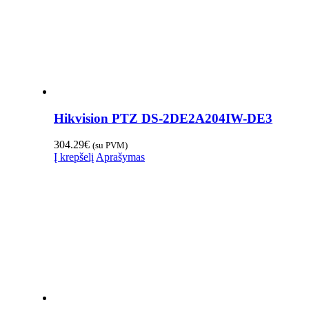
Hikvision PTZ DS-2DE2A204IW-DE3
304.29
€
(su PVM)
Į krepšelį
Aprašymas