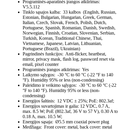
Programinės-aparatinės įrangos atkūrimas:
V5.5.112
Tinklo sąsajos kalba:
33 kalbos (English, Russian,
Estonian, Bulgarian, Hungarian, Greek, German,
Italian, Czech, Slovak, French, Polish, Dutch,
Portuguese, Spanish, Romanian, Danish, Swedish,
Norwegian, Finnish, Croatian, Slovenian, Serbian,
Turkish, Korean, Traditional Chinese, Thai,
Vietnamese, Japanese, Latvian, Lithuanian,
Portuguese (Brazil), Ukrainian)
Pagrindinės funkcijos:
Anti-flicker, heartbeat,
mirror, privacy mask, flash log, password reset via
email, pixel counter
Programinės įrangos atkūrimas:
Yes
Laikymo sąlygos:
-30 °C to 60 °C (-22 °F to 140
°F). Humidity 95% or less (non-condensing)
Paleidimo ir veikimo sąlygos:
-30 °C to 60 °C (-22
°F to 140 °F). Humidity 95% or less (non-
condensing)
Energijos šaltinis:
12 VDC ± 25%; PoE: 802.3af;
Energijos suvartojimas ir galia:
12 VDC, 0.7 A,
max. 8.5 W; PoE (802.3af, 36 V to 57 V), 0.30 A to
0.18 A, max. 10.5 W;
Energijos sąsaja:
Ø5.5 mm coaxial power plug
Medžiaga:
Front cover: metal, back cover: metal