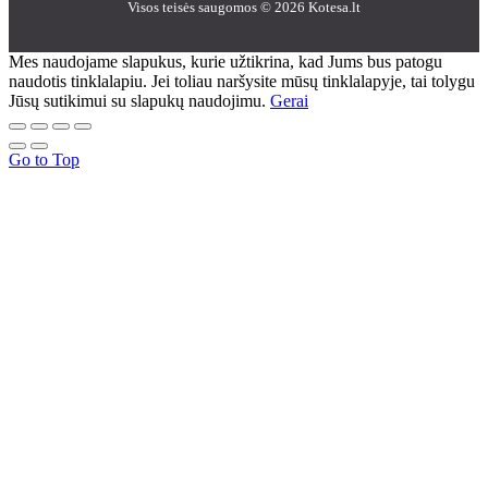
Visos teisės saugomos © 2026 Kotesa.lt
Mes naudojame slapukus, kurie užtikrina, kad Jums bus patogu
naudotis tinklalapiu. Jei toliau naršysite mūsų tinklalapyje, tai tolygu
Jūsų sutikimui su slapukų naudojimu.
Gerai
Go to Top