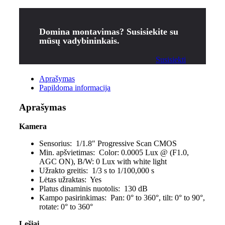
Domina montavimas? Susisiekite su
mūsų vadybininkais.
Susisiekti
Aprašymas
Papildoma informacija
Aprašymas
Kamera
Sensorius:
1/1.8″ Progressive Scan CMOS
Min. apšvietimas:
Color: 0.0005 Lux @ (F1.0,
AGC ON), B/W: 0 Lux with white light
Užrakto greitis:
1/3 s to 1/100,000 s
Lėtas užraktas:
Yes
Platus dinaminis nuotolis:
130 dB
Kampo pasirinkimas:
Pan: 0° to 360°, tilt: 0° to 90°,
rotate: 0° to 360°
Lęšiai