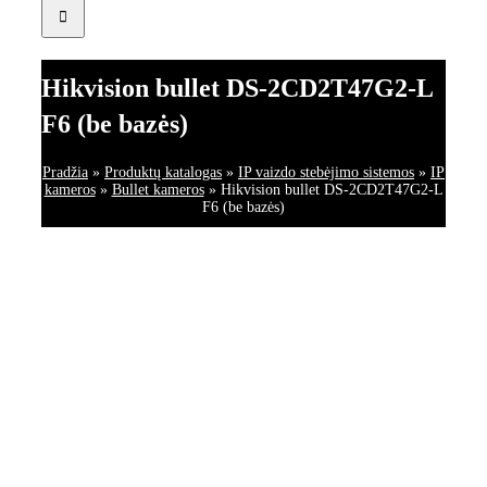
Hikvision bullet DS-2CD2T47G2-L
F6 (be bazės)
Pradžia
»
Produktų katalogas
»
IP vaizdo stebėjimo sistemos
»
IP
kameros
»
Bullet kameros
»
Hikvision bullet DS-2CD2T47G2-L
F6 (be bazės)