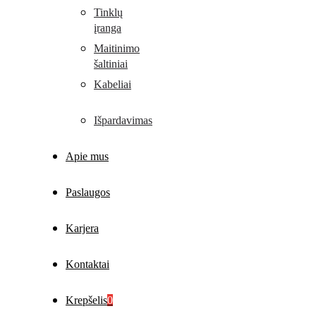
Tinklų
įranga
Maitinimo
šaltiniai
Kabeliai
Išpardavimas
Apie mus
Paslaugos
Karjera
Kontaktai
Krepšelis
0