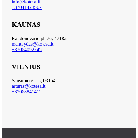
info@kotesa.lt
+37041423567
KAUNAS
Raudondvario pl. 76, 47182
mantvydas@kotesa.lt
+37064092745
VILNIUS
Sausupio g. 15, 03154
arturas@kotesa.lt
+37068841411