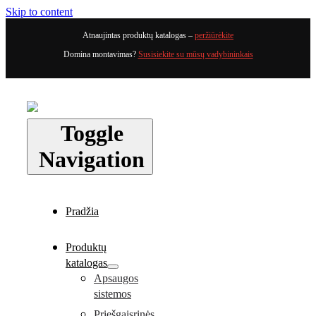
Skip to content
Atnaujintas produktų katalogas –
peržiūrėkite
Domina montavimas?
Susisiekite su mūsų vadybininkais
Toggle
Navigation
Pradžia
Produktų
katalogas
Apsaugos
sistemos
Priešgaisrinės