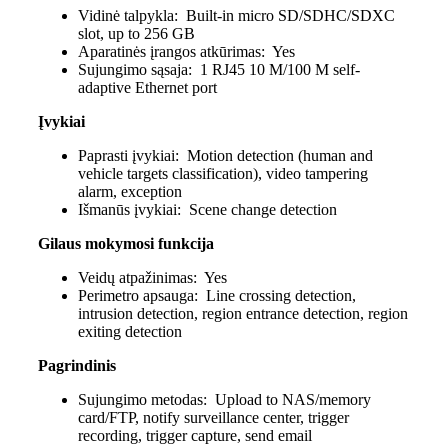
Vidinė talpykla:
Built-in micro SD/SDHC/SDXC
slot, up to 256 GB
Aparatinės įrangos atkūrimas:
Yes
Sujungimo sąsaja:
1 RJ45 10 M/100 M self-
adaptive Ethernet port
Įvykiai
Paprasti įvykiai:
Motion detection (human and
vehicle targets classification), video tampering
alarm, exception
Išmanūs įvykiai:
Scene change detection
Gilaus mokymosi funkcija
Veidų atpažinimas:
Yes
Perimetro apsauga:
Line crossing detection,
intrusion detection, region entrance detection, region
exiting detection
Pagrindinis
Sujungimo metodas:
Upload to NAS/memory
card/FTP, notify surveillance center, trigger
recording, trigger capture, send email