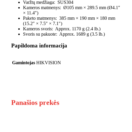
Varžtų medžiaga:
SUS304
Kameros matmenys:
Ø105 mm × 289.5 mm (Ø4.1″
× 11.4″)
Paketo matmenys:
385 mm × 190 mm × 180 mm
(15.2″ × 7.5″ × 7.1″)
Kameros svoris:
Approx. 1170 g (2.4 lb.)
Svoris su pakuote:
Approx. 1689 g (3.5 lb.)
Papildoma informacija
Gamintojas
HIKVISION
Panašios prekės