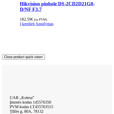
Hikvision pinhole DS-2CD2D21G0-
D/NF F3.7
182.59
€
(su PVM)
Į krepšelį
Aprašymas
Close product quick view
×
UAB „Kotesa”
Įmonės kodas 145576350
PVM kodas LT455763515
Tilžės g. 80A, 78132