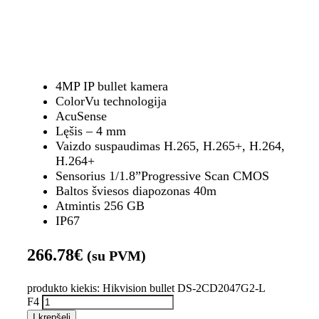
4MP IP bullet kamera
ColorVu technologija
AcuSense
Lęšis – 4 mm
Vaizdo suspaudimas H.265, H.265+, H.264,
H.264+
Sensorius 1/1.8”Progressive Scan CMOS
Baltos šviesos diapozonas 40m
Atmintis 256 GB
IP67
266.78
€
(su PVM)
produkto kiekis: Hikvision bullet DS-2CD2047G2-L
F4
Į krepšelį