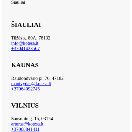
Šiauliai
ŠIAULIAI
Tilžės g. 80A, 78132
info@kotesa.lt
+37041423567
KAUNAS
Raudondvario pl. 76, 47182
mantvydas@kotesa.lt
+37064092745
VILNIUS
Sausupio g. 15, 03154
arturas@kotesa.lt
+37068841411