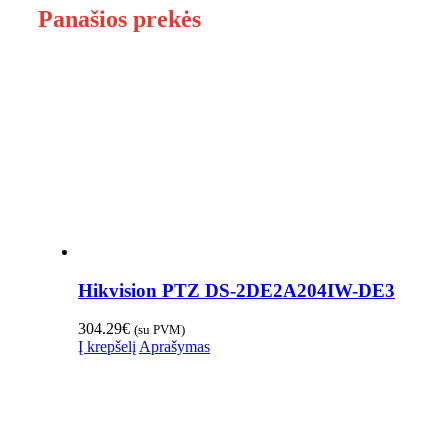
Panašios prekės
Hikvision PTZ DS-2DE2A204IW-DE3
304.29
€
(su PVM)
Į krepšelį
Aprašymas