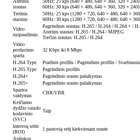
Antrinis
50Hz: 25 kps (640 × 480, 640 × 360, 320 × 240)
srautas
60Hz: 30 kps (640 × 480, 640 × 360, 320 × 240)
Tretinis
50Hz: 25 kps (1280 × 720, 640 × 480, 640 × 360
starutas
60Hz: 30 kps (1280 × 720, 640 × 480, 640 × 360
Pagrindinis srautas: H.265 / H.264 / H.264 + / H
Video
Antrinis srautas: H.265 / H.264 / MJPEG
suspaudimas
Trečias srautas: H.265 / H.264
Video
perdavimo
32 Kbps iki 8 Mbps
sparta
H.264 Type
Pradinis profilis / Pagrindinis profilis / Svarbiausia
H.265 Type
Pagrindinis profilis
H.264+
Pagrindinio srauto palaikymas
H.265+
Pagrindinio srauto palaikymas
Spartos
CBR/VBR
valdymas
Keičiamo
dydžio vaizdo
Taip
kodavimo
(SVC)
Interesų sritis
1 pastovią sritį kiekvienam sraute
(ROI)
Aplinkos