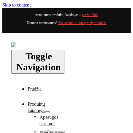
Skip to content
Atnaujintas produktų katalogas –
peržiūrėkite
Domina montavimas?
Susisiekite su mūsų vadybininkais
Toggle
Navigation
Pradžia
Produktų
katalogas
Apsaugos
sistemos
Priešgaisrinės