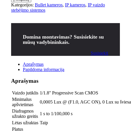
Kategorijos:
Bullet kameros
,
IP kameros
,
IP vaizdo
stebėjimo sistemos
Domina montavimas? Susisiekite su
mūsų vadybininkais.
Susisiekti
Aprašymas
Papildoma informacija
Aprašymas
Vaizdo jutiklis
1/1.8ʺ Progressive Scan CMOS
Minimalus
0,0005 Lux @ (F1.0, AGC ON), 0 Lux su šviesa
apšvietimas
Diafragmos
1 s to 1/100,000 s
užrakto greitis
Lėtas užraktas
Taip
Platus