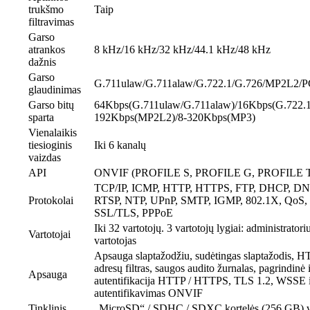
trukšmo
Taip
filtravimas
Garso
atrankos
8 kHz/16 kHz/32 kHz/44.1 kHz/48 kHz
dažnis
Garso
G.711ulaw/G.711alaw/G.722.1/G.726/MP2L2
glaudinimas
Garso bitų
64Kbps(G.711ulaw/G.711alaw)/16Kbps(G.722.1
sparta
192Kbps(MP2L2)/8-320Kbps(MP3)
Vienalaikis
tiesioginis
Iki 6 kanalų
vaizdas
API
ONVIF (PROFILE S, PROFILE G, PROFILE T
TCP/IP, ICMP, HTTP, HTTPS, FTP, DHCP, DN
Protokolai
RTSP, NTP, UPnP, SMTP, IGMP, 802.1X, QoS, 
SSL/TLS, PPPoE
Iki 32 vartotojų. 3 vartotojų lygiai: administratoriu
Vartotojai
vartotojas
Apsauga slaptažodžiu, sudėtingas slaptažodis, H
adresų filtras, saugos audito žurnalas, pagrindinė 
Apsauga
autentifikacija HTTP / HTTPS, TLS 1.2, WSSE i
autentifikavimas ONVIF
Tinklinis
„MicroSD“ / SDHC / SDXC kortelės (256 GB) vie