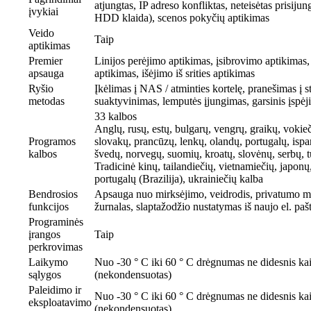
atjungtas, IP adreso konfliktas, neteisėtas prisij
įvykiai
HDD klaida), scenos pokyčių aptikimas
Veido
Taip
aptikimas
Premier
Linijos perėjimo aptikimas, įsibrovimo aptikimas, į
apsauga
aptikimas, išėjimo iš srities aptikimas
Ryšio
Įkėlimas į NAS / atminties kortelę, pranešimas į s
metodas
suaktyvinimas, lemputės įjungimas, garsinis įspėj
33 kalbos
Anglų, rusų, estų, bulgarų, vengrų, graikų, vokieči
Programos
slovakų, prancūzų, lenkų, olandų, portugalų, isp
kalbos
švedų, norvegų, suomių, kroatų, slovėnų, serbų, t
Tradicinė kinų, tailandiečių, vietnamiečių, japonų, 
portugalų (Brazilija), ukrainiečių kalba
Bendrosios
Apsauga nuo mirksėjimo, veidrodis, privatumo m
funkcijos
žurnalas, slaptažodžio nustatymas iš naujo el. paštu
Programinės
įrangos
Taip
perkrovimas
Laikymo
Nuo -30 ° C iki 60 ° C drėgnumas ne didesnis k
sąlygos
(nekondensuotas)
Paleidimo ir
Nuo -30 ° C iki 60 ° C drėgnumas ne didesnis k
eksploatavimo
(nekondensuotas)