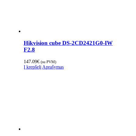
Hikvision cube DS-2CD2421G0-IW
F2.8
147.09
€
(su PVM)
Į krepšelį
Aprašymas