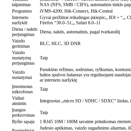
talpinimas
NAS (NFS, SMB / CIFS), automatinis tinklo pa
Programos
iVMS-4200, Hik-Connect, Hik-Central
Interneto
Gyvai peržiūrai reikalingas įskiepis:„ IE8 + “,„
naršyklė
Firefox “30.0–51,„ Safari 8.0–11
Diena / naktis
Diena, naktis, automatinis, pagal tvarkaraštį
perjungimas
Vaizdo
BLC, HLC, 3D DNR
gerinimas
Vaizdo
nustatymų
Taip
perjungimas
Pasukimo režimas, sodrumas, ryškumas, kontrast
Vaizdo
baltos spalvos balansas yra reguliuojami naudoja
nustatymai
ar interneto naršyklę
Įmontuotas
Taip
mikrofonas
Vidinė
Integruotas „micro SD / SDHC / SDXC“ lizdas, 
atmintis
Įrangos
Taip
perkrovimas
Ryšio sąsaja
1 RJ45 10M / 100M savaime pritaikomas eterneto
Judesio aptikimas, vaizdo sugadinimo aliarmas, iši
Pagrindiniai