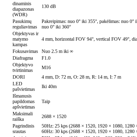
dinaminis
130 dB
diapazonas
(WDR)
Pasukimų
Pakreipimas: nuo 0° iki 355°, pakėlimas: nuo 0° i
reguliavimas
nuo 0° iki 360°
Objektyvas ir
matymo
4 mm, horizontal FOV 94°, vertical FOV 49°, d
kampas
Fokusavimas
Nuo 2.5 m iki ∞
Diafragma
F1.0
Objektyvo
M16
tvirtinimas
DORI
4 mm, D: 72 m, O: 28 m, R: 14 m, I: 7 m
LED
Iki 40m
pašvietimas
Išmanusis
papildomas
Taip
apšvietimas
Maksimali
2688 × 1520
raiška
Pagrindinis
50Hz: 25 kps (2688 × 1520, 1920 × 1080, 1280 
srautas
60Hz: 30 kps (2688 × 1520, 1920 × 1080, 1280 