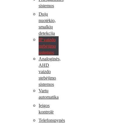
sistemos
Dujų
nuotėkio,
smalkių
detekcija
IP vaizdo
stebėjimo
sistemos
Analoginės,
AHD
vaizdo
stebėjimo
sistemos
Vartų
automatika
Įeigos
kontrolė
Telefonspynės