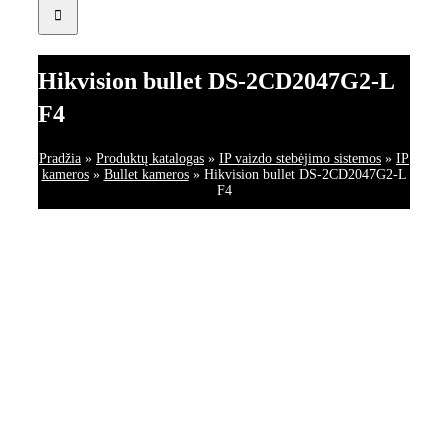
Hikvision bullet DS-2CD2047G2-L
F4
Pradžia
»
Produktų katalogas
»
IP vaizdo stebėjimo sistemos
»
IP
kameros
»
Bullet kameros
»
Hikvision bullet DS-2CD2047G2-L
F4