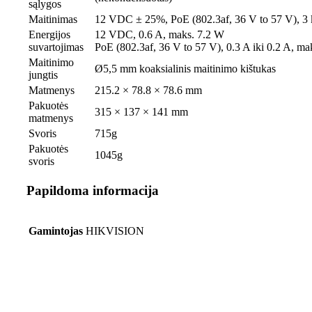
sąlygos
Maitinimas
12 VDC ± 25%, PoE (802.3af, 36 V to 57 V), 3 
Energijos
12 VDC, 0.6 A, maks. 7.2 W
suvartojimas
PoE (802.3af, 36 V to 57 V), 0.3 A iki 0.2 A, ma
Maitinimo
Ø5,5 mm koaksialinis maitinimo kištukas
jungtis
Matmenys
215.2 × 78.8 × 78.6 mm
Pakuotės
315 × 137 × 141 mm
matmenys
Svoris
715g
Pakuotės
1045g
svoris
Papildoma informacija
Gamintojas
HIKVISION