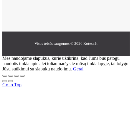
Visos teisės saugomos © 2026 Kotesa.lt
Mes naudojame slapukus, kurie užtikrina, kad Jums bus patogu
naudotis tinklalapiu. Jei toliau naršysite mūsų tinklalapyje, tai tolygu
Jūsų sutikimui su slapukų naudojimu.
Gerai
Go to Top