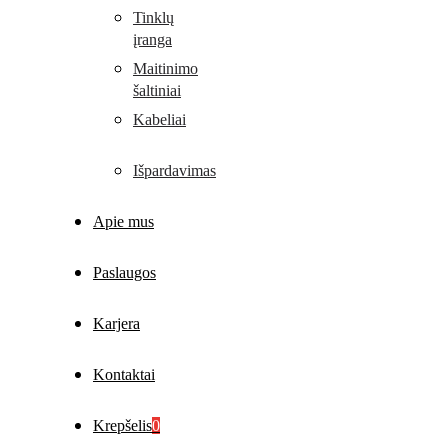
Tinklų
įranga
Maitinimo
šaltiniai
Kabeliai
Išpardavimas
Apie mus
Paslaugos
Karjera
Kontaktai
Krepšelis
0