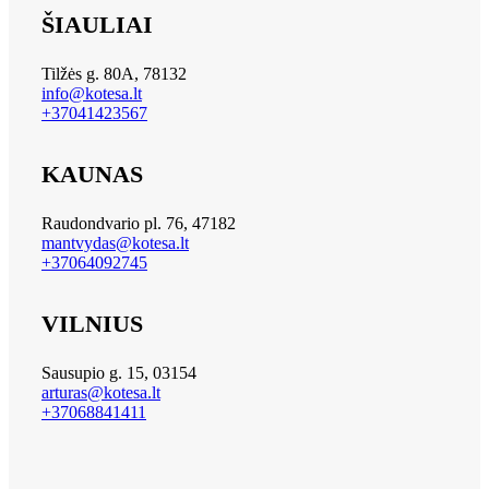
ŠIAULIAI
Tilžės g. 80A, 78132
info@kotesa.lt
+37041423567
KAUNAS
Raudondvario pl. 76, 47182
mantvydas@kotesa.lt
+37064092745
VILNIUS
Sausupio g. 15, 03154
arturas@kotesa.lt
+37068841411