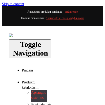
Skip to content
Atnaujintas produktų katalogas –
peržiūrėkite
Domina montavimas?
Susisiekite su mūsų vadybininkais
Toggle
Navigation
Pradžia
Produktų
katalogas
Apsaugos
sistemos
Priešgaisrinės