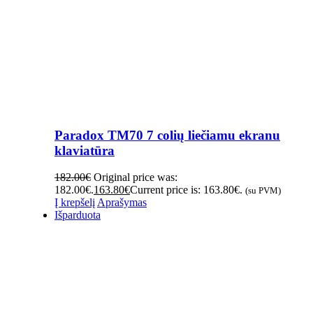
Paradox TM70 7 colių liečiamu ekranu
klaviatūra
182.00
€
Original price was:
182.00€.
163.80
€
Current price is: 163.80€.
(su PVM)
Į krepšelį
Aprašymas
Išparduota