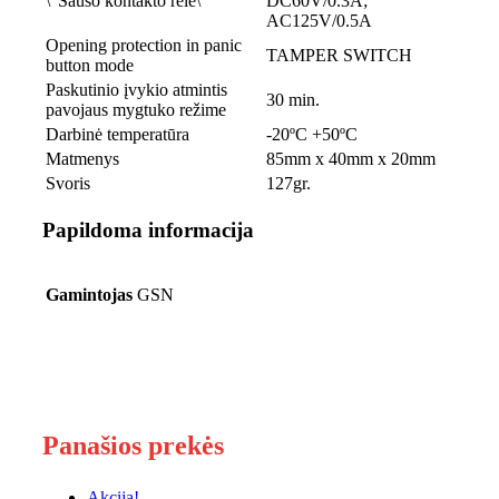
\”Sauso kontakto relė\”
DC60V/0.3A;
AC125V/0.5A
Opening protection in panic
TAMPER SWITCH
button mode
Paskutinio įvykio atmintis
30 min.
pavojaus mygtuko režime
Darbinė temperatūra
-20ºC +50ºC
Matmenys
85mm x 40mm x 20mm
Svoris
127gr.
Papildoma informacija
Gamintojas
GSN
Panašios prekės
Akcija!