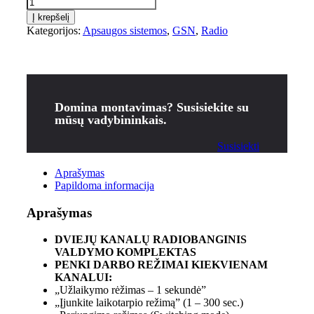
Į krepšelį
Kategorijos:
Apsaugos sistemos
,
GSN
,
Radio
Domina montavimas? Susisiekite su
mūsų vadybininkais.
Susisiekti
Aprašymas
Papildoma informacija
Aprašymas
DVIEJŲ KANALŲ RADIOBANGINIS
VALDYMO KOMPLEKTAS
PENKI DARBO REŽIMAI KIEKVIENAM
KANALUI:
„Užlaikymo rėžimas – 1 sekundė”
„
Įjunkite laikotarpio režimą”
(1 – 300 sec.)