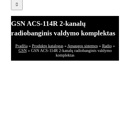
GSN ACS-114R 2-kanalų
radiobanginis valdymo komplektas
Pradžia
»
Produktų katalogas
»
Apsaugos sistemos
»
Radio
»
GSN
»
GSN ACS-114R 2-kanalų radiobanginis valdymo
komplektas