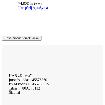
74.80
€
(su PVM)
Į krepšelį
Aprašymas
Close product quick view
×
UAB „Kotesa”
Įmonės kodas 145576350
PVM kodas LT455763515
Tilžės g. 80A, 78132
Šiauliai