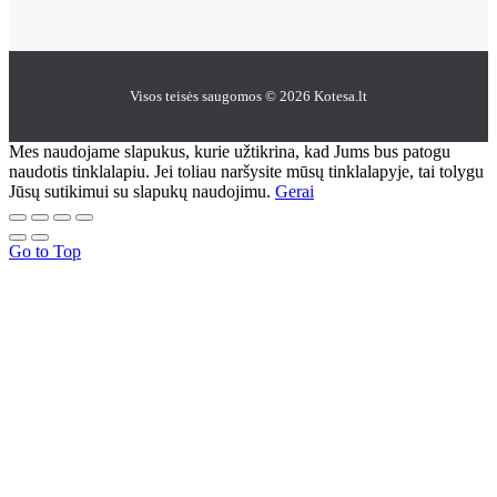
Visos teisės saugomos © 2026 Kotesa.lt
Mes naudojame slapukus, kurie užtikrina, kad Jums bus patogu
naudotis tinklalapiu. Jei toliau naršysite mūsų tinklalapyje, tai tolygu
Jūsų sutikimui su slapukų naudojimu.
Gerai
Go to Top