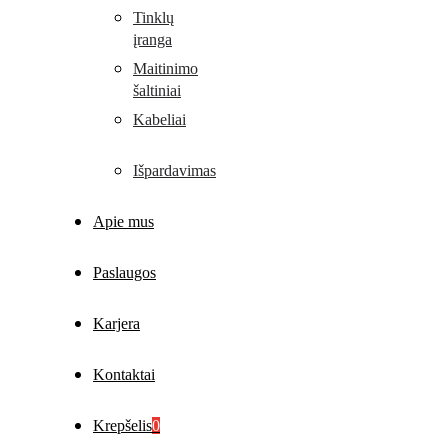
Tinklų
įranga
Maitinimo
šaltiniai
Kabeliai
Išpardavimas
Apie mus
Paslaugos
Karjera
Kontaktai
Krepšelis
0