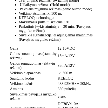
„Perjungimo režimas (Switching mode)
Užlaikymo režimas (Hold mode)
Pavojaus mygtuko režimas (panic button mode)
Veikimo atstumas iki 500 m.
KEELOQ technologija
Maksimalus pulteliu skaičius 330
Paskutinis įvykis atmintyje – 30 min. (Pavojaus
mygtuko režime)
Suveikia signalizacija jei atjungiamas maitinimas
(Pavojaus mygtuko režime)
Galia
12-16VDC
Galios sunaudojimas (stand-by
15mA/12V
režimu)
Galios sunaudojimas (aktyviu
39mA/12V
režimu)
Veikimo diapazonas
iki 500 m.
Saugumo kodas
KEELOQ
Veikimo dažnis
433.92MHz ± 50kHz
Atmintis
330 pultelių
Suveikimas pavojaus mygtuko
3 sek.
režime
DC30V/1.0A;