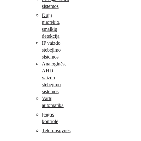
sistemos
Dujų
nuotėkio,
smalkių
detekcija
IP vaizdo
stebėjimo
sistemos
Analoginės,
AHD
vaizdo
stebėjimo
sistemos
Vartų
automatika
Įeigos
kontrolė
Telefonspynės