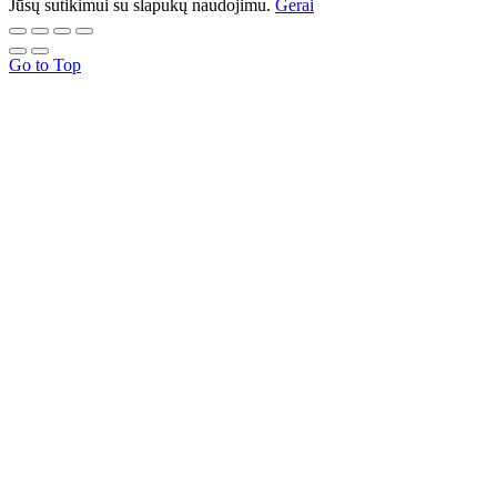
Jūsų sutikimui su slapukų naudojimu.
Gerai
Go to Top