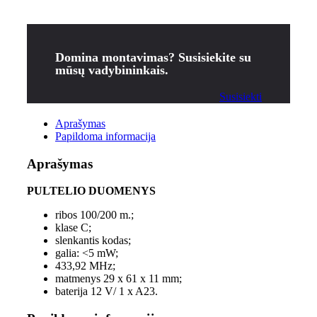
Domina montavimas? Susisiekite su
mūsų vadybininkais.
Susisiekti
Aprašymas
Papildoma informacija
Aprašymas
PULTELIO DUOMENYS
ribos 100/200 m.;
klase C;
slenkantis kodas;
galia: <5 mW;
433,92 MHz;
matmenys 29 x 61 x 11 mm;
baterija 12 V/ 1 x A23.