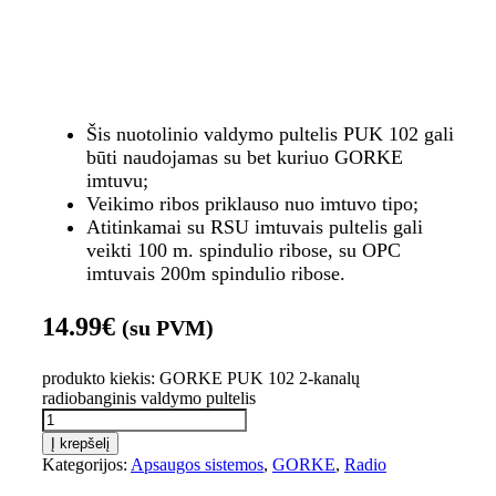
Šis nuotolinio valdymo pultelis PUK 102 gali
būti naudojamas su bet kuriuo GORKE
imtuvu;
Veikimo ribos priklauso nuo imtuvo tipo;
Atitinkamai su RSU imtuvais pultelis gali
veikti 100 m. spindulio ribose, su OPC
imtuvais 200m spindulio ribose.
14.99
€
(su PVM)
produkto kiekis: GORKE PUK 102 2-kanalų
radiobanginis valdymo pultelis
Į krepšelį
Kategorijos:
Apsaugos sistemos
,
GORKE
,
Radio