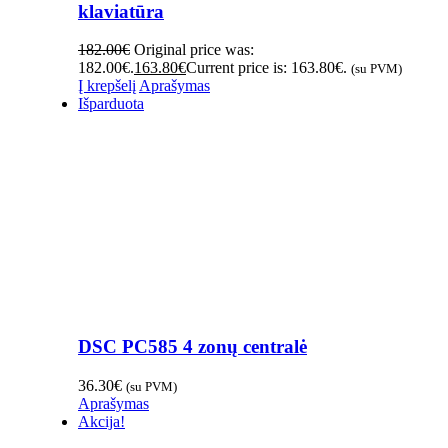
klaviatūra
182.00
€
Original price was:
182.00€.
163.80
€
Current price is: 163.80€.
(su PVM)
Į krepšelį
Aprašymas
Išparduota
DSC PC585 4 zonų centralė
36.30
€
(su PVM)
Aprašymas
Akcija!