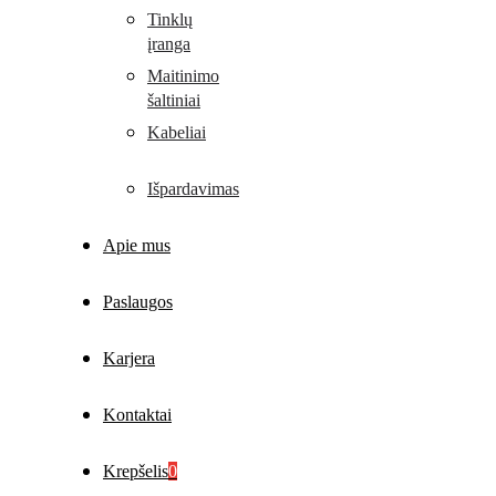
Tinklų
įranga
Maitinimo
šaltiniai
Kabeliai
Išpardavimas
Apie mus
Paslaugos
Karjera
Kontaktai
Krepšelis
0