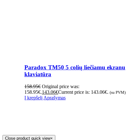
Paradox TM50 5 colių liečiamu ekranu
klaviatūra
158.95
€
Original price was:
158.95€.
143.06
€
Current price is: 143.06€.
(su PVM)
Į krepšelį
Aprašymas
Close product quick view
×