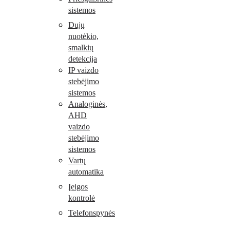
sistemos
Dujų
nuotėkio,
smalkių
detekcija
IP vaizdo
stebėjimo
sistemos
Analoginės,
AHD
vaizdo
stebėjimo
sistemos
Vartų
automatika
Įeigos
kontrolė
Telefonspynės