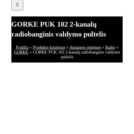
GORKE PUK 102 2-kanalų
radiobanginis valdymo pultelis
Pradžia
»
Produktų katalogas
»
Apsaugos sistemos
»
Radio
»
GORKE
»
GORKE PUK 102 2-kanalų radiobanginis valdymo
pultelis