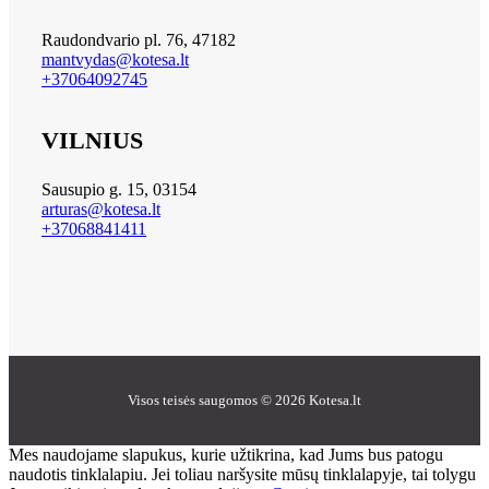
Raudondvario pl. 76, 47182
mantvydas@kotesa.lt
+37064092745
VILNIUS
Sausupio g. 15, 03154
arturas@kotesa.lt
+37068841411
Visos teisės saugomos © 2026 Kotesa.lt
Mes naudojame slapukus, kurie užtikrina, kad Jums bus patogu
naudotis tinklalapiu. Jei toliau naršysite mūsų tinklalapyje, tai tolygu