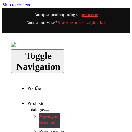
Skip to content
Atnaujintas produktų katalogas –
peržiūrėkite
Domina montavimas?
Susisiekite su mūsų vadybininkais
Toggle
Navigation
Pradžia
Produktų
katalogas
Apsaugos
sistemos
Priešgaisrinės