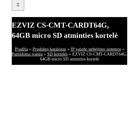
EZVIZ CS-CMT-CARDT64G,
64GB micro SD atminties kortelė
Pradžia
»
Produktų katalogas
»
IP vaizdo stebėjimo sistemos
»
Papildoma įranga
»
SD kortelės
»
EZVIZ CS-CMT-CARDT64G,
64GB micro SD atminties kortelė