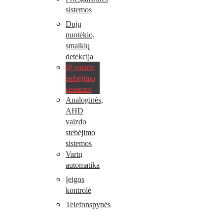
sistemos
Dujų
nuotėkio,
smalkių
detekcija
IP vaizdo
stebėjimo
sistemos
Analoginės,
AHD
vaizdo
stebėjimo
sistemos
Vartų
automatika
Įeigos
kontrolė
Telefonspynės