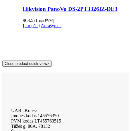
Hikvision PanoVu DS-2PT3326IZ-DE3
963.57
€
(su PVM)
Į krepšelį
Aprašymas
Close product quick view
×
UAB „Kotesa”
Įmonės kodas 145576350
PVM kodas LT455763515
Tilžės g. 80A, 78132