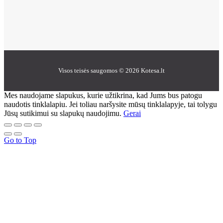
Visos teisės saugomos © 2026 Kotesa.lt
Mes naudojame slapukus, kurie užtikrina, kad Jums bus patogu
naudotis tinklalapiu. Jei toliau naršysite mūsų tinklalapyje, tai tolygu
Jūsų sutikimui su slapukų naudojimu.
Gerai
Go to Top