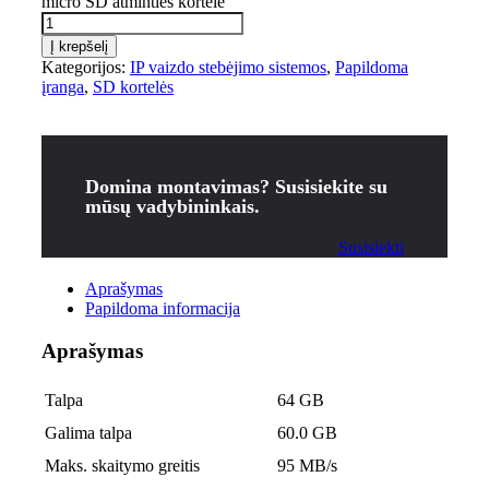
micro SD atminties kortelė
Į krepšelį
Kategorijos:
IP vaizdo stebėjimo sistemos
,
Papildoma
įranga
,
SD kortelės
Domina montavimas? Susisiekite su
mūsų vadybininkais.
Susisiekti
Aprašymas
Papildoma informacija
Aprašymas
Talpa
64 GB
Galima talpa
60.0 GB
Maks. skaitymo greitis
95 MB/s