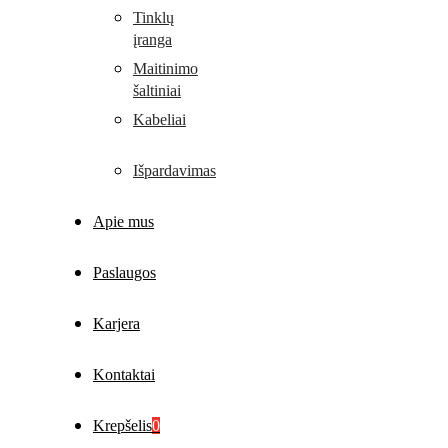
Tinklų
įranga
Maitinimo
šaltiniai
Kabeliai
Išpardavimas
Apie mus
Paslaugos
Karjera
Kontaktai
Krepšelis
0