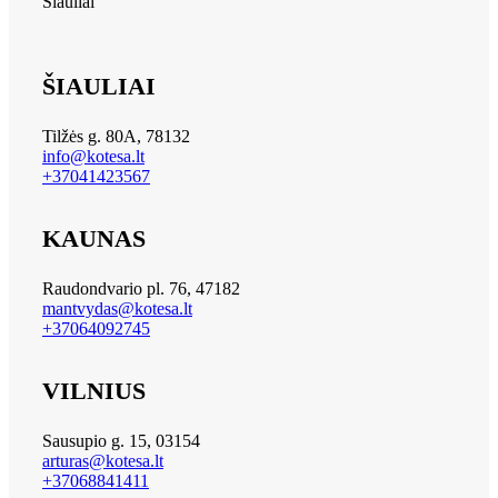
Šiauliai
ŠIAULIAI
Tilžės g. 80A, 78132
info@kotesa.lt
+37041423567
KAUNAS
Raudondvario pl. 76, 47182
mantvydas@kotesa.lt
+37064092745
VILNIUS
Sausupio g. 15, 03154
arturas@kotesa.lt
+37068841411