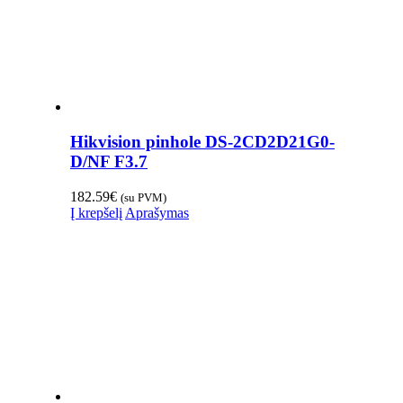
Hikvision pinhole DS-2CD2D21G0-
D/NF F3.7
182.59
€
(su PVM)
Į krepšelį
Aprašymas