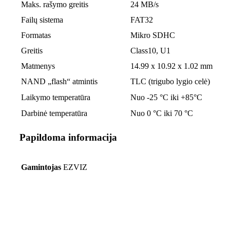
Maks. rašymo greitis
24 MB/s
Failų sistema
FAT32
Formatas
Mikro SDHC
Greitis
Class10, U1
Matmenys
14.99 x 10.92 x 1.02 mm
NAND „flash“ atmintis
TLC (trigubo lygio celė)
Laikymo temperatūra
Nuo -25 °C iki +85°C
Darbinė temperatūra
Nuo 0 °C iki 70 °C
Papildoma informacija
Gamintojas
EZVIZ