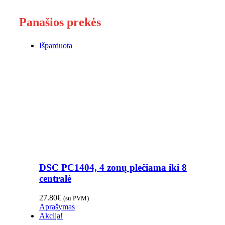
Panašios prekės
Išparduota
DSC PC1404, 4 zonų plečiama iki 8
centralė
27.80
€
(su PVM)
Aprašymas
Akcija!