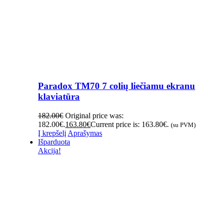
Paradox TM70 7 colių liečiamu ekranu
klaviatūra
182.00
€
Original price was:
182.00€.
163.80
€
Current price is: 163.80€.
(su PVM)
Į krepšelį
Aprašymas
Išparduota
Akcija!