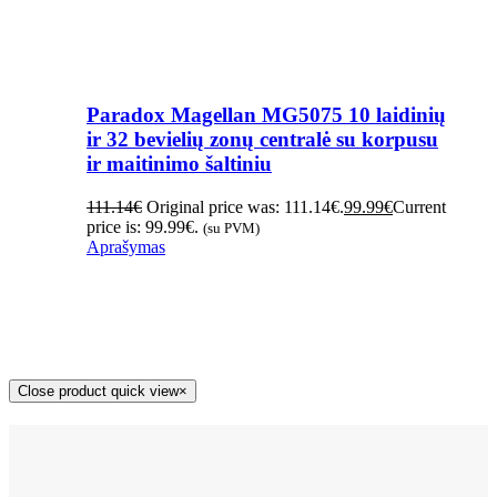
Paradox Magellan MG5075 10 laidinių
ir 32 bevielių zonų centralė su korpusu
ir maitinimo šaltiniu
111.14
€
Original price was: 111.14€.
99.99
€
Current
price is: 99.99€.
(su PVM)
Aprašymas
Close product quick view
×