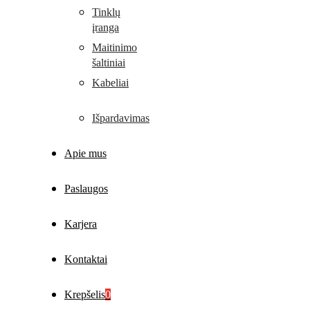
Tinklų
įranga
Maitinimo
šaltiniai
Kabeliai
Išpardavimas
Apie mus
Paslaugos
Karjera
Kontaktai
Krepšelis
0