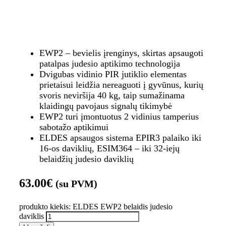
EWP2 – bevielis įrenginys, skirtas apsaugoti
patalpas judesio aptikimo technologija
Dvigubas vidinio PIR jutiklio elementas
prietaisui leidžia nereaguoti į gyvūnus, kurių
svoris neviršija 40 kg, taip sumažinama
klaidingų pavojaus signalų tikimybė
EWP2 turi įmontuotus 2 vidinius tamperius
sabotažo aptikimui
ELDES apsaugos sistema EPIR3 palaiko iki
16-os daviklių, ESIM364 – iki 32-iejų
belaidžių judesio daviklių
63.00
€
(su PVM)
produkto kiekis: ELDES EWP2 belaidis judesio
daviklis