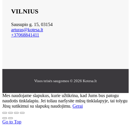
VILNIUS
Sausupio g. 15, 03154
arturas@kotesa.lt
+37068841411
Visos teisės saugomos © 2026 Kotesa.lt
Mes naudojame slapukus, kurie užtikrina, kad Jums bus patogu
naudotis tinklalapiu. Jei toliau naršysite mūsų tinklalapyje, tai tolygu
Jūsų sutikimui su slapukų naudojimu.
Gerai
Go to Top