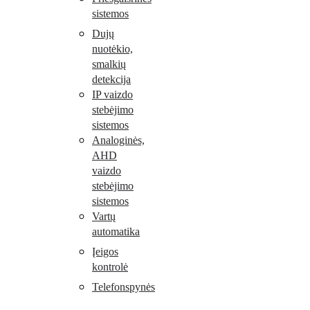
sistemos
Dujų
nuotėkio,
smalkių
detekcija
IP vaizdo
stebėjimo
sistemos
Analoginės,
AHD
vaizdo
stebėjimo
sistemos
Vartų
automatika
Įeigos
kontrolė
Telefonspynės