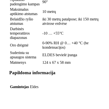
90°
padengimo kampas
Maksimalus
10 metrų
aptikimo atstumas
Belaidžio ryšio
iki 30 metrų patalpose; iki 150 metrų
atstumas
atvirose erdvėse
Darbinės
temperatūros
-10 … +55°C
diapazonas
0-90% RH @ 0… +40 °C (be
Oro drėgmė
kondensacijos)
Suderinta su
ELDES bevielė įranga
apsaugos sistema
Matmenys
124 x 67 x 58 mm
Papildoma informacija
Gamintojas
Eldes