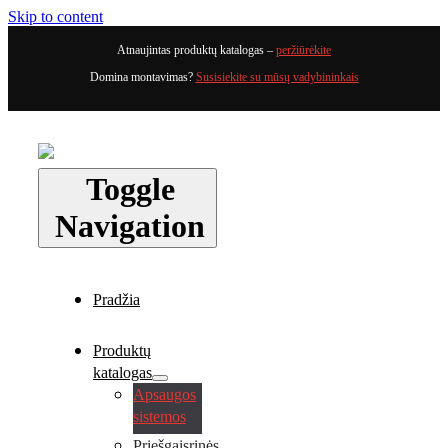
Skip to content
Atnaujintas produktų katalogas –
peržiūrėkite
Domina montavimas?
Susisiekite su mūsų vadybininkais
Toggle
Navigation
Pradžia
Produktų
katalogas
Apsaugos
sistemos
Priešgaisrinės