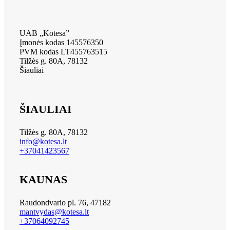
UAB „Kotesa”
Įmonės kodas 145576350
PVM kodas LT455763515
Tilžės g. 80A, 78132
Šiauliai
ŠIAULIAI
Tilžės g. 80A, 78132
info@kotesa.lt
+37041423567
KAUNAS
Raudondvario pl. 76, 47182
mantvydas@kotesa.lt
+37064092745