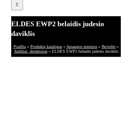
ELDES EWP2 belaidis judesio
daviklis
Pradžia
»
Produktų katalogas
»
Apsaugos sistemos
»
Bevielės
»
Jutikliai, detektoriai
»
ELDES EWP2 belaidis judesio daviklis