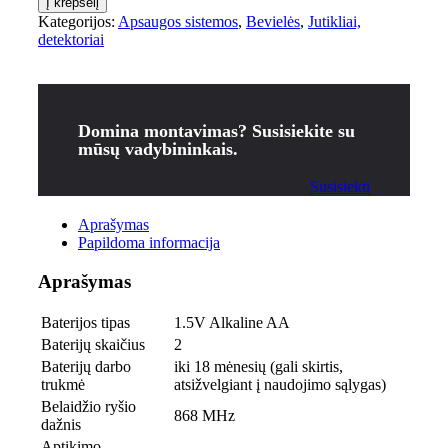
Į krepšelį
Kategorijos:
Apsaugos sistemos
,
Bevielės
,
Jutikliai,
detektoriai
Domina montavimas? Susisiekite su
mūsų vadybininkais.
Susisiekti
Aprašymas
Papildoma informacija
Aprašymas
Baterijos tipas
1.5V Alkaline AA
Baterijų skaičius
2
Baterijų darbo
iki 18 mėnesių (gali skirtis,
trukmė
atsižvelgiant į naudojimo sąlygas)
Belaidžio ryšio
868 MHz
dažnis
Aptikimo