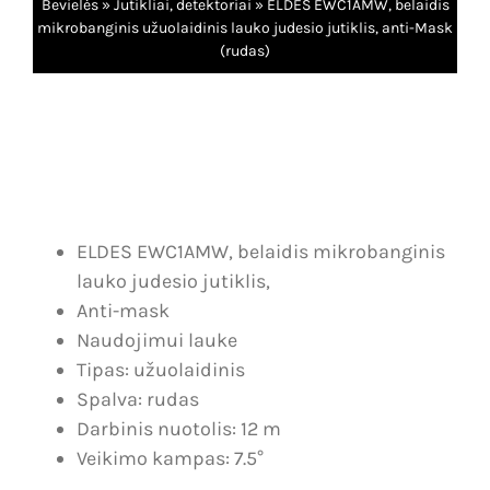
Bevielės
»
Jutikliai, detektoriai
»
ELDES EWC1AMW, belaidis
Dujų nuotėkio, smalkių detekcija
Karjera
mikrobanginis užuolaidinis lauko judesio jutiklis, anti-Mask
(rudas)
IP vaizdo stebėjimo sistemos
Kontaktai
Analoginės, AHD vaizdo stebėjimo sistemos
Krepšelis
Vartų automatika
Paskyra
Vartotojo
Įeigos kontrolė
ELDES EWC1AMW, belaidis mikrobanginis
vardas:
lauko judesio jutiklis,
Slaptažodis:
Telefonspynės
Anti-mask
Naudojimui lauke
Tinklų įranga
Tipas: užuolaidinis
Prisiminti
Spalva: rudas
Maitinimo šaltiniai
mane
Darbinis nuotolis: 12 m
Veikimo kampas: 7.5°
Kabeliai
Registruotis