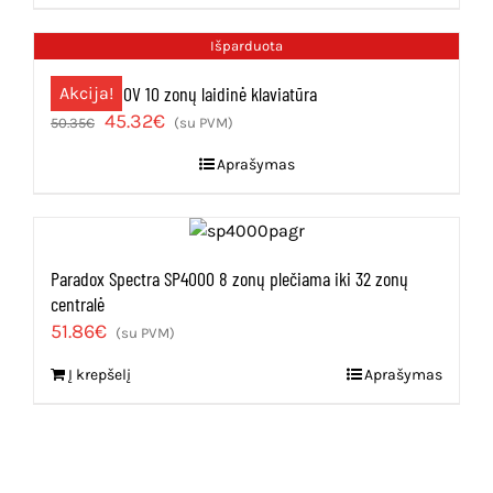
87.01€.
78.31€.
Išparduota
Paradox K10V 10 zonų laidinė klaviatūra
Akcija!
Original
Current
45.32
€
50.35
€
(su PVM)
price
price
Aprašymas
was:
is:
50.35€.
45.32€.
Paradox Spectra SP4000 8 zonų plečiama iki 32 zonų
centralė
51.86
€
(su PVM)
Į krepšelį
Aprašymas