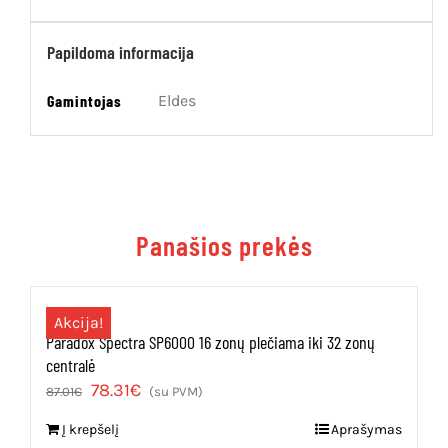
Papildoma informacija
Gamintojas
Eldes
Panašios prekės
Akcija!
Paradox Spectra SP6000 16 zonų plečiama iki 32 zonų
centralė
Original
Current
78.31
€
87.01
€
(su PVM)
price
price
Į krepšelį
Aprašymas
was:
is: