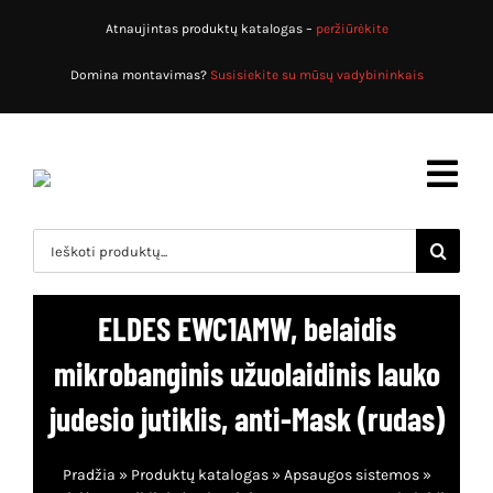
Skip
Atnaujintas produktų katalogas –
peržiūrėkite
to
content
Domina montavimas?
Susisiekite su mūsų vadybininkais
Toggl
Navig
Search
for:
Pradžia
ELDES EWC1AMW, belaidis
Produktų katalogas
mikrobanginis užuolaidinis lauko
Apsaugos sistemos
Apie mus
judesio jutiklis, anti-Mask (rudas)
Priešgaisrinės sistemos
Paslaugos
Pradžia
»
Produktų katalogas
»
Apsaugos sistemos
»