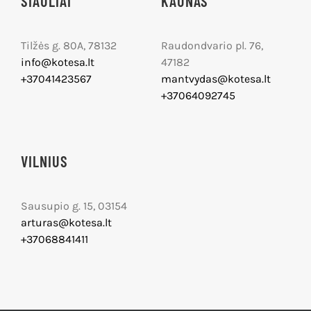
ŠIAULIAI
KAUNAS
Tilžės g. 80A, 78132
Raudondvario pl. 76,
info@kotesa.lt
47182
+37041423567
mantvydas@kotesa.lt
+37064092745
VILNIUS
Sausupio g. 15, 03154
arturas@kotesa.lt
+37068841411