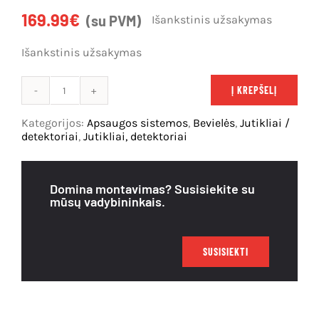
169.99
€
(su PVM)
Išankstinis užsakymas
Išpardavimas
Išankstinis užsakymas
Į KREPŠELĮ
produkto
kiekis:
Kategorijos:
Apsaugos sistemos
,
Bevielės
,
Jutikliai /
ELDES
detektoriai
,
Jutikliai, detektoriai
EWC1AMW,
belaidis
mikrobanginis
Domina montavimas? Susisiekite su
užuolaidinis
mūsų vadybininkais.
lauko
judesio
jutiklis,
SUSISIEKTI
anti-
Mask
(rudas)