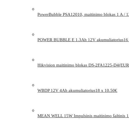
PowerBubble PSA12010, maitinimo blokas 1 A / 
POWER BUBBLE E 1.3Ah 12V akumuliatorius
16
Hikvision maitinimo blokas DS-2FA1225-D4(EUR
WBDP 12V 4Ah akumuliatorius
18 x
10.50
€
MEAN WELL 15W Impulsinis maitinimo šaltinis 