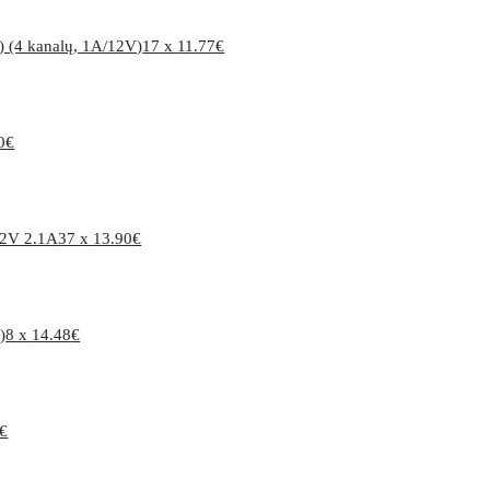
 (4 kanalų, 1A/12V)
17 x
11.77
€
0
€
12V 2.1A
37 x
13.90
€
)
8 x
14.48
€
€