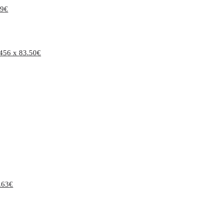
99
€
45
6 x
83.50
€
.63
€