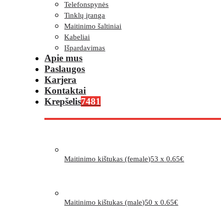
Telefonspynės
Tinklų įranga
Maitinimo šaltiniai
Kabeliai
Išpardavimas
Apie mus
Paslaugos
Karjera
Kontaktai
Krepšelis
7481
Maitinimo kištukas (female)
53 x
0.65
€
Maitinimo kištukas (male)
50 x
0.65
€