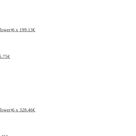
Tower)
6 x
199.13
€
5.75
€
Tower)
6 x
328.46
€