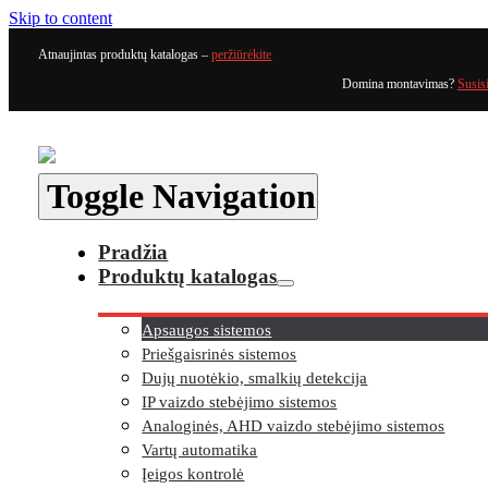
Skip to content
Atnaujintas produktų katalogas –
peržiūrėkite
Domina montavimas?
Susis
Toggle Navigation
Pradžia
Produktų katalogas
Apsaugos sistemos
Priešgaisrinės sistemos
Dujų nuotėkio, smalkių detekcija
IP vaizdo stebėjimo sistemos
Analoginės, AHD vaizdo stebėjimo sistemos
Vartų automatika
Įeigos kontrolė