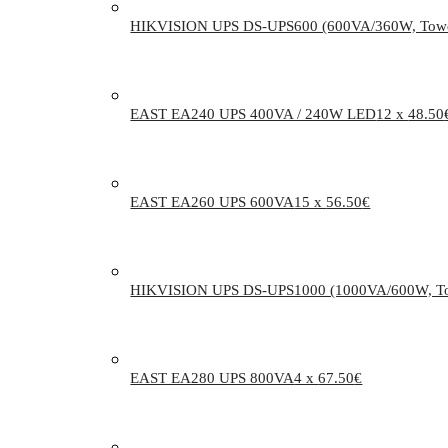
HIKVISION UPS DS-UPS600 (600VA/360W, Tow
EAST EA240 UPS 400VA / 240W LED
12 x
48.50
EAST EA260 UPS 600VA
15 x
56.50
€
HIKVISION UPS DS-UPS1000 (1000VA/600W, T
EAST EA280 UPS 800VA
4 x
67.50
€