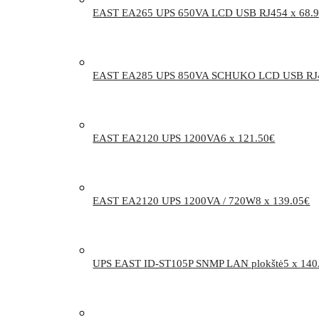
EAST EA265 UPS 650VA LCD USB RJ45
4 x
68.
EAST EA285 UPS 850VA SCHUKO LCD USB RJ
EAST EA2120 UPS 1200VA
6 x
121.50
€
EAST EA2120 UPS 1200VA / 720W
8 x
139.05
€
UPS EAST ID-ST105P SNMP LAN plokštė
5 x
140