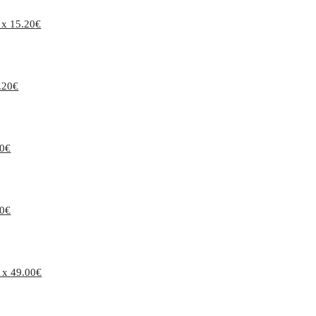
 x
15.20
€
.20
€
20
€
20
€
 x
49.00
€