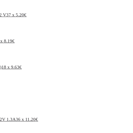
12 V
37 x
5.20
€
 x
8.19
€
)
18 x
9.63
€
12V 1.3A
36 x
11.20
€