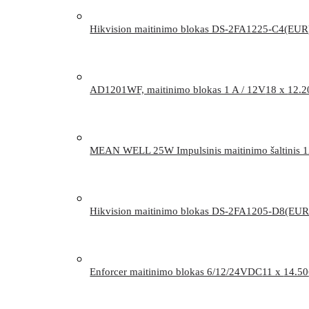
Hikvision maitinimo blokas DS-2FA1225-C4(EUR)
AD1201WF, maitinimo blokas 1 A / 12V
18 x
12.2
MEAN WELL 25W Impulsinis maitinimo šaltinis 
Hikvision maitinimo blokas DS-2FA1205-D8(EUR
Enforcer maitinimo blokas 6/12/24VDC
11 x
14.50