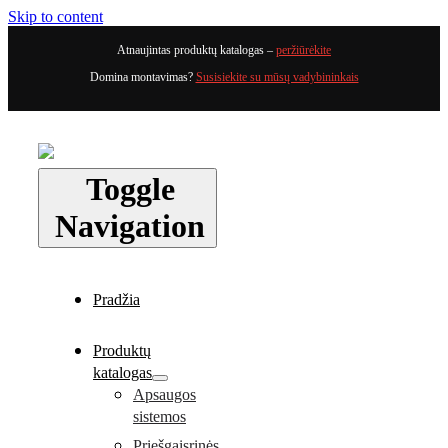
Skip to content
Atnaujintas produktų katalogas –
peržiūrėkite
Domina montavimas?
Susisiekite su mūsų vadybininkais
Toggle
Navigation
Pradžia
Produktų
katalogas
Apsaugos
sistemos
Priešgaisrinės