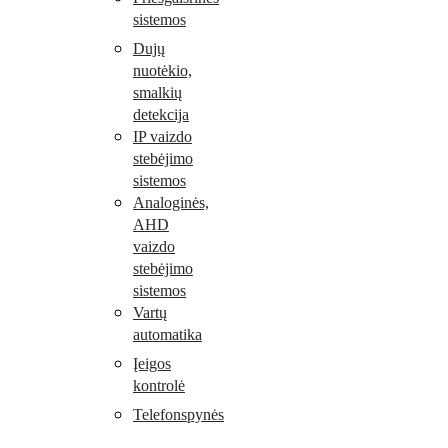
sistemos
Dujų
nuotėkio,
smalkių
detekcija
IP vaizdo
stebėjimo
sistemos
Analoginės,
AHD
vaizdo
stebėjimo
sistemos
Vartų
automatika
Įeigos
kontrolė
Telefonspynės