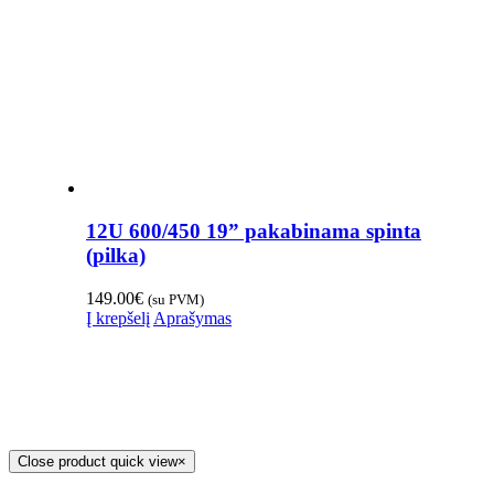
12U 600/450 19” pakabinama spinta
(pilka)
149.00
€
(su PVM)
Į krepšelį
Aprašymas
Close product quick view
×