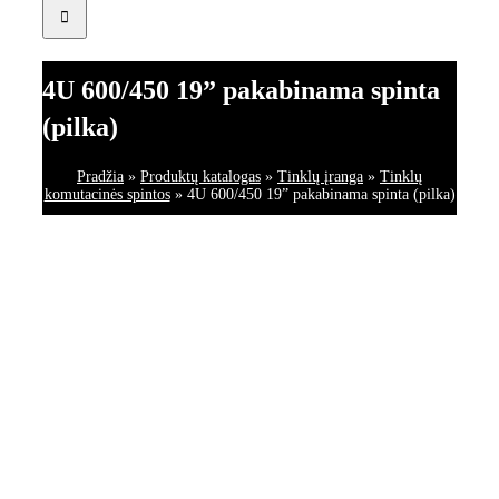
4U 600/450 19” pakabinama spinta
(pilka)
Pradžia
»
Produktų katalogas
»
Tinklų įranga
»
Tinklų
komutacinės spintos
»
4U 600/450 19” pakabinama spinta (pilka)