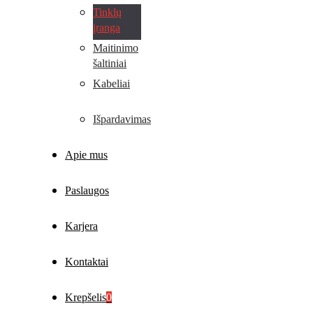
Tinklų
įranga
Maitinimo
šaltiniai
Kabeliai
Išpardavimas
Apie mus
Paslaugos
Karjera
Kontaktai
Krepšelis
0