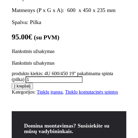
Matmenys (P x G x A): 600
x 450
x
235 mm
Spalva: Pilka
95.00
€
(su PVM)
Išankstinis užsakymas
Išankstinis užsakymas
produkto kiekis: 4U 600/450 19'' pakabinama spinta
(pilka)
Į krepšelį
Kategorijos:
Tinklų įranga
,
Tinklų komutacinės spintos
Domina montavimas? Susisiekite su
mūsų vadybininkais.