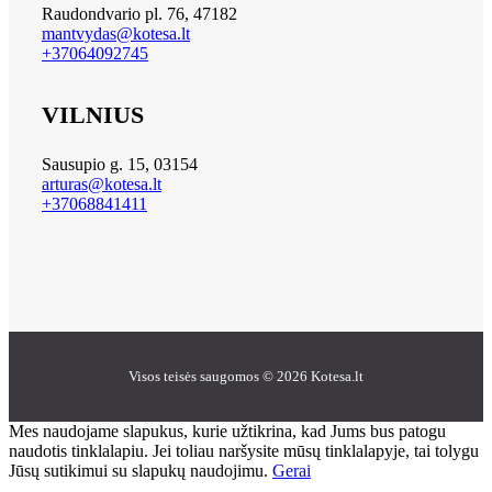
Raudondvario pl. 76, 47182
mantvydas@kotesa.lt
+37064092745
VILNIUS
Sausupio g. 15, 03154
arturas@kotesa.lt
+37068841411
Visos teisės saugomos © 2026 Kotesa.lt
Mes naudojame slapukus, kurie užtikrina, kad Jums bus patogu
naudotis tinklalapiu. Jei toliau naršysite mūsų tinklalapyje, tai tolygu
Jūsų sutikimui su slapukų naudojimu.
Gerai