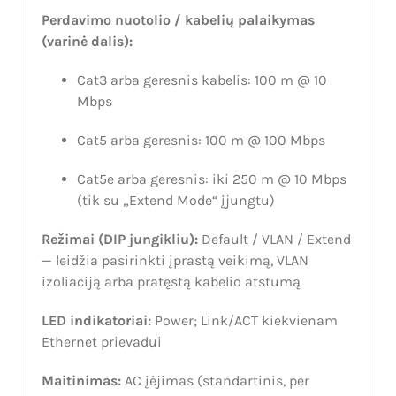
Perdavimo nuotolio / kabelių palaikymas
(varinė dalis):
Cat3 arba geresnis kabelis: 100 m @ 10
Mbps
Cat5 arba geresnis: 100 m @ 100 Mbps
Cat5e arba geresnis: iki 250 m @ 10 Mbps
(tik su „Extend Mode“ įjungtu)
Režimai (DIP jungikliu):
Default / VLAN / Extend
— leidžia pasirinkti įprastą veikimą, VLAN
izoliaciją arba pratęstą kabelio atstumą
LED indikatoriai:
Power; Link/ACT kiekvienam
Ethernet prievadui
Maitinimas:
AC įėjimas (standartinis, per