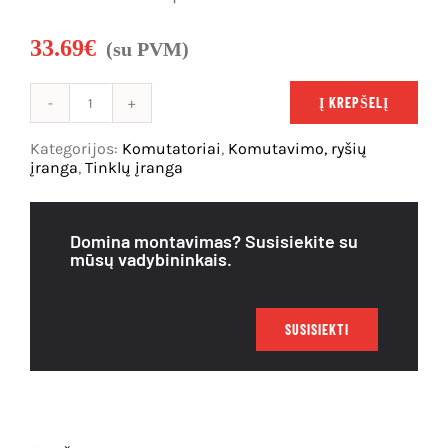
Išpardavimas
33.69
€
(su PVM)
Į KREPŠELĮ
produkto
kiekis:
Kategorijos:
Komutatoriai
,
Komutavimo, ryšių
16
įranga
,
Tinklų įranga
prievadų
komutatorius
CUDY
Domina montavimas? Susisiekite su
FS1016
mūsų vadybininkais.
(Nevaldomas)
SUSISIEKTI