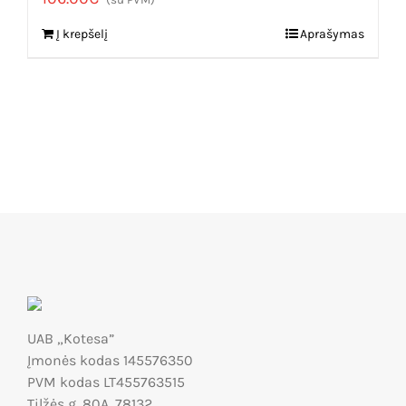
Į krepšelį
Aprašymas
UAB „Kotesa”
Įmonės kodas 145576350
PVM kodas LT455763515
Tilžės g. 80A, 78132