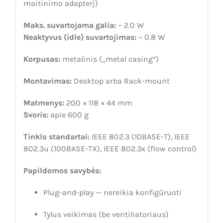
maitinimo adapterį)
Maks. suvartojama galia:
~ 2.0 W
Neaktyvus (idle) suvartojimas:
~ 0.8 W
Korpusas:
metalinis („metal casing“)
Montavimas:
Desktop arba Rack-mount
Matmenys:
200 × 118 × 44 mm
Svoris:
apie 600 g
Tinklo standartai:
IEEE 802.3 (10BASE-T), IEEE
802.3u (100BASE-TX), IEEE 802.3x (flow control)
Papildomos savybės:
Plug-and-play — nereikia konfigūruoti
Tylus veikimas (be ventiliatoriaus)