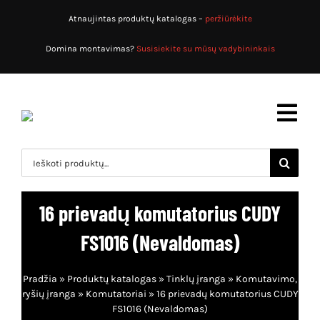
Skip
Atnaujintas produktų katalogas –
peržiūrėkite
to
content
Domina montavimas?
Susisiekite su mūsų vadybininkais
Toggl
Navig
Search
for:
Pradžia
16 prievadų komutatorius CUDY
Produktų katalogas
FS1016 (Nevaldomas)
Apsaugos sistemos
Apie mus
Pradžia
»
Produktų katalogas
»
Tinklų įranga
»
Komutavimo,
Priešgaisrinės sistemos
Paslaugos
ryšių įranga
»
Komutatoriai
»
16 prievadų komutatorius CUDY
FS1016 (Nevaldomas)