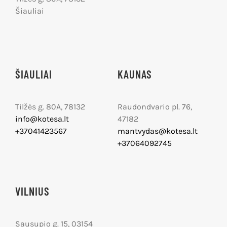
Šiauliai
ŠIAULIAI
KAUNAS
Tilžės g. 80A, 78132
Raudondvario pl. 76,
info@kotesa.lt
47182
+37041423567
mantvydas@kotesa.lt
+37064092745
VILNIUS
Sausupio g. 15, 03154