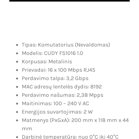
Dujų nuotėkio, smalkių detekcija
Karjera
IP vaizdo stebėjimo sistemos
Kontaktai
Analoginės, AHD vaizdo stebėjimo sistemos
Krepšelis
Tipas: Komutatorius (Nevaldomas)
Vartų automatika
Paskyra
Modelis: CUDY FS1016 1.0
Korpusas: Metalinis
Vartotojo
Įeigos kontrolė
Prievadai: 16 x 100 Mbps RJ45
vardas:
Perdavimo talpa: 3,2 Gbps
Slaptažodis:
Telefonspynės
MAC adresų lentelės dydis: 8192
Perdavimo našumas: 2,38 Mpps
Tinklų įranga
Maitinimas: 100 – 240 V AC
Prisiminti
Energijos suvartojimas: 2 W
Maitinimo šaltiniai
mane
Matmenys (PxGxA): 200 mm x 118 mm x 44
mm
Kabeliai
Darbinė temperatūra: nuo 0°C iki 40°C
Registruotis