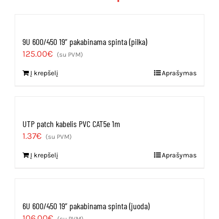
9U 600/450 19” pakabinama spinta (pilka)
125.00
€
(su PVM)
Į krepšelį
Aprašymas
UTP patch kabelis PVC CAT5e 1m
1.37
€
(su PVM)
Į krepšelį
Aprašymas
6U 600/450 19” pakabinama spinta (juoda)
106.00
€
(su PVM)