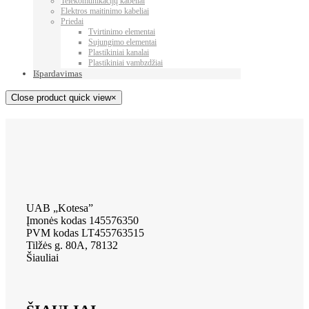
Telekomunikacijų kabeliai
Elektros maitinimo kabeliai
Priedai
Tvirtinimo elementai
Sujungimo elementai
Plastikiniai kanalai
Plastikiniai vambzdžiai
Išpardavimas
Close product quick view
×
UAB „Kotesa”
Įmonės kodas 145576350
PVM kodas LT455763515
Tilžės g. 80A, 78132
Šiauliai