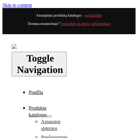
Skip to content
Atnaujintas produktų katalogas –
peržiūrėkite
Domina montavimas?
Susisiekite su mūsų vadybininkais
Toggle
Navigation
Pradžia
Produktų
katalogas
Apsaugos
sistemos
Priešgaisrinės