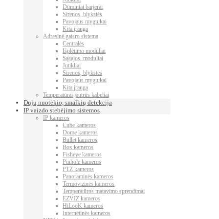
Dūminiai barjerai
Sirenos, blykstės
Pavojaus mygtukai
Kita įranga
Adresinė gaisro sistema
Centralės
Išplėtimo moduliai
Sąsajos, moduliai
Jutikliai
Sirenos, blykstės
Pavojaus mygtukai
Kita įranga
Temperatūrai jautrūs kabeliai
Dujų nuotėkio, smalkių detekcija
IP vaizdo stebėjimo sistemos
IP kameros
Cube kameros
Dome kameros
Bullet kameros
Box kameros
Fisheye kameros
Pinhole kameros
PTZ kameros
Panoraminės kameros
Termovizinės kameros
Temperatūros matavimo sprendimai
EZVIZ kameros
HiLooK kameros
Internetinės kameros