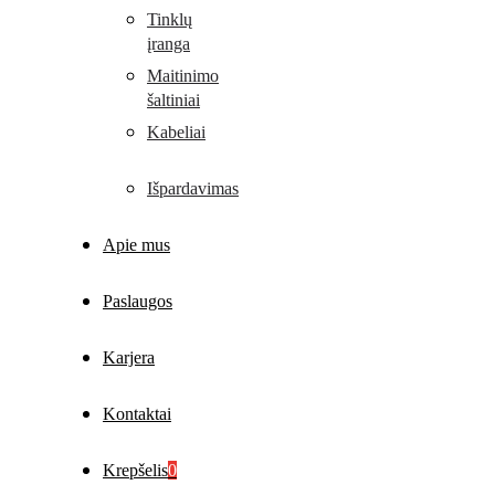
Tinklų
įranga
Maitinimo
šaltiniai
Kabeliai
Išpardavimas
Apie mus
Paslaugos
Karjera
Kontaktai
Krepšelis
0