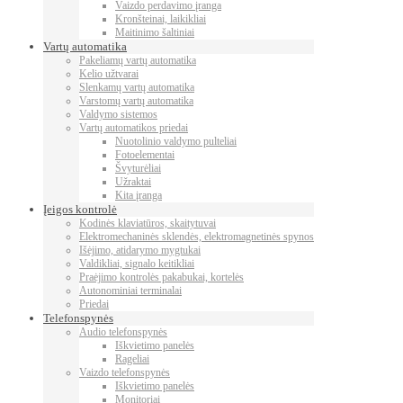
Vaizdo perdavimo įranga
Kronšteinai, laikikliai
Maitinimo šaltiniai
Vartų automatika
Pakeliamų vartų automatika
Kelio užtvarai
Slenkamų vartų automatika
Varstomų vartų automatika
Valdymo sistemos
Vartų automatikos priedai
Nuotolinio valdymo pulteliai
Fotoelementai
Švyturėliai
Užraktai
Kita įranga
Įeigos kontrolė
Kodinės klaviatūros, skaitytuvai
Elektromechaninės sklendės, elektromagnetinės spynos
Išėjimo, atidarymo mygtukai
Valdikliai, signalo keitikliai
Praėjimo kontrolės pakabukai, kortelės
Autonominiai terminalai
Priedai
Telefonspynės
Audio telefonspynės
Iškvietimo panelės
Rageliai
Vaizdo telefonspynės
Iškvietimo panelės
Monitoriai