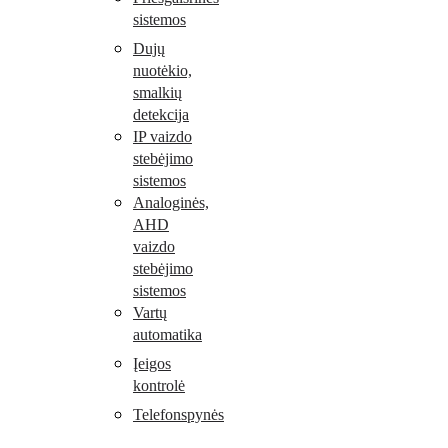
sistemos
Dujų
nuotėkio,
smalkių
detekcija
IP vaizdo
stebėjimo
sistemos
Analoginės,
AHD
vaizdo
stebėjimo
sistemos
Vartų
automatika
Įeigos
kontrolė
Telefonspynės