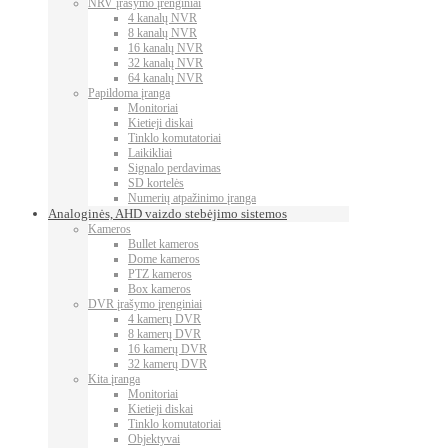
NRV įrašymo įrenginiai
4 kanalų NVR
8 kanalų NVR
16 kanalų NVR
32 kanalų NVR
64 kanalų NVR
Papildoma įranga
Monitoriai
Kietieji diskai
Tinklo komutatoriai
Laikikliai
Signalo perdavimas
SD kortelės
Numerių atpažinimo įranga
Analoginės, AHD vaizdo stebėjimo sistemos
Kameros
Bullet kameros
Dome kameros
PTZ kameros
Box kameros
DVR įrašymo įrenginiai
4 kamerų DVR
8 kamerų DVR
16 kamerų DVR
32 kamerų DVR
Kita įranga
Monitoriai
Kietieji diskai
Tinklo komutatoriai
Objektyvai