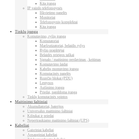
Kita įranga
IP vaizdo telefonspynės
Iškvietimo panelės
Monitoriai
Telefonspynių komplektai
Kita įranga
Tinklų įranga
Komutavimo, ryšių įranga
Komutatoriai
Maršrutizatoriai, belaidis ryšys
Ryšio praplėtėjai
Belaidės prieigos taškai
Signalo / maitinimo perdavimas , keitimas
Komutavimo laidai
Kabelių montavimo įranga
Komutacinės panelės
Rozečių blokai (PDU)
Lentynos
Aušinimo įranga
Priedai, papildoma įranga
Tinklų komutacinės spintos
Maitinimo šaltiniai
Akumuliatoriai, baterijos
Universalus maitinimo šaltiniai
Kištukai ir priedai
Nepertraukiamo maitinimo šaltiniai (UPS)
Kabeliai
Gaisriniai kabeliai
Apsauginiai kabeliai