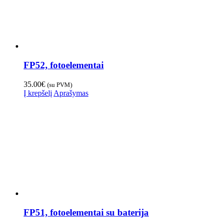
FP52, fotoelementai
35.00
€
(su PVM)
Į krepšelį
Aprašymas
FP51, fotoelementai su baterija