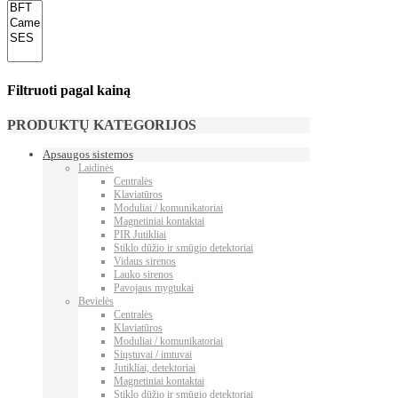
Filtruoti pagal kainą
PRODUKTŲ KATEGORIJOS
Apsaugos sistemos
Laidinės
Centralės
Klaviatūros
Moduliai / komunikatoriai
Magnetiniai kontaktai
PIR Jutikliai
Stiklo dūžio ir smūgio detektoriai
Vidaus sirenos
Lauko sirenos
Pavojaus mygtukai
Bevielės
Centralės
Klaviatūros
Moduliai / komunikatoriai
Siųstuvai / imtuvai
Jutikliai, detektoriai
Magnetiniai kontaktai
Stiklo dūžio ir smūgio detektoriai