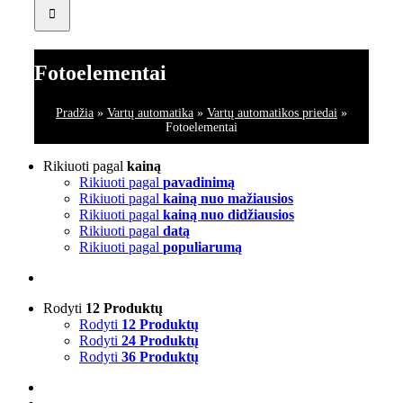
Fotoelementai
Pradžia
»
Vartų automatika
»
Vartų automatikos priedai
»
Fotoelementai
Rikiuoti pagal
kainą
Rikiuoti pagal
pavadinimą
Rikiuoti pagal
kainą nuo mažiausios
Rikiuoti pagal
kainą nuo didžiausios
Rikiuoti pagal
datą
Rikiuoti pagal
populiarumą
Rodyti
12 Produktų
Rodyti
12 Produktų
Rodyti
24 Produktų
Rodyti
36 Produktų