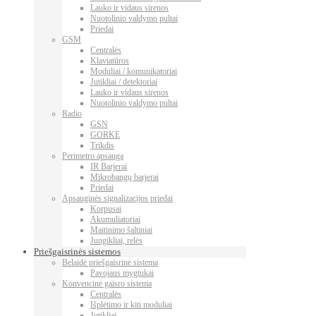
Lauko ir vidaus sirenos
Nuotolinio valdymo pultai
Priedai
GSM
Centralės
Klaviatūros
Moduliai / komunikatoriai
Jutikliai / detektoriai
Lauko ir vidaus sirenos
Nuotolinio valdymo pultai
Radio
GSN
GORKE
Trikdis
Perimetro apsauga
IR Barjerai
Mikrobangų barjerai
Priedai
Apsauginės signalizacijos priedai
Korpusai
Akumuliatoriai
Maitinimo šaltiniai
Jungikliai, relės
Priešgaisrinės sistemos
Belaidė priešgaisrinė sistema
Pavojaus mygtukai
Konvencinė gaisro sistema
Centralės
Išplėtimo ir kiti moduliai
Jutikliai