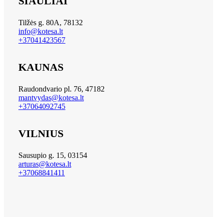
ŠIAULIAI
Tilžės g. 80A, 78132
info@kotesa.lt
+37041423567
KAUNAS
Raudondvario pl. 76, 47182
mantvydas@kotesa.lt
+37064092745
VILNIUS
Sausupio g. 15, 03154
arturas@kotesa.lt
+37068841411