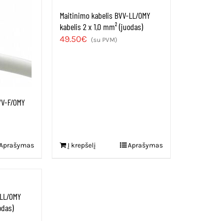
Maitinimo kabelis BVV-LL/OMY
kabelis 2 x 1,0 mm² (juodas)
49.50
€
(su PVM)
VV-F/OMY
Aprašymas
Į krepšelį
Aprašymas
-LL/OMY
odas)