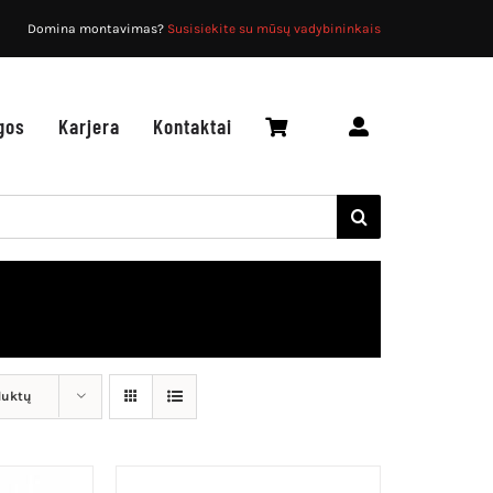
Domina montavimas?
Susisiekite su mūsų vadybininkais
gos
Karjera
Kontaktai
duktų