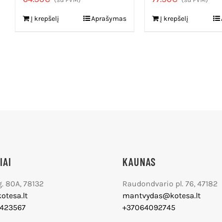
Į krepšelį
Aprašymas
Į krepšelį
IAI
KAUNAS
g. 80A, 78132
Raudondvario pl. 76, 47182
otesa.lt
mantvydas@kotesa.lt
1423567
+37064092745