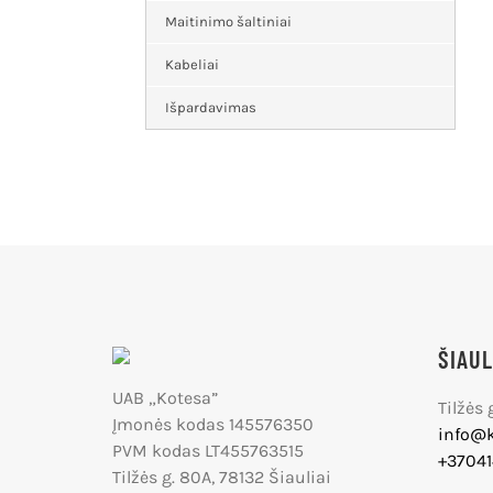
Maitinimo šaltiniai
Kabeliai
Išpardavimas
ŠIAUL
UAB „Kotesa”
Tilžės 
Įmonės kodas 145576350
info@k
PVM kodas LT455763515
+3704
Tilžės g. 80A, 78132 Šiauliai