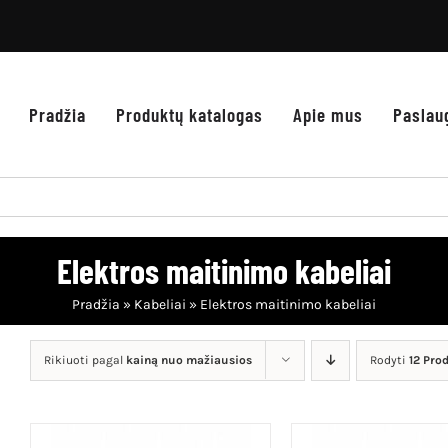
Pradžia
Produktų katalogas
Apie mus
Paslau
Elektros maitinimo kabeliai
Pradžia
»
Kabeliai
»
Elektros maitinimo kabeliai
Rikiuoti pagal
kainą nuo mažiausios
Rodyti
12 Pro