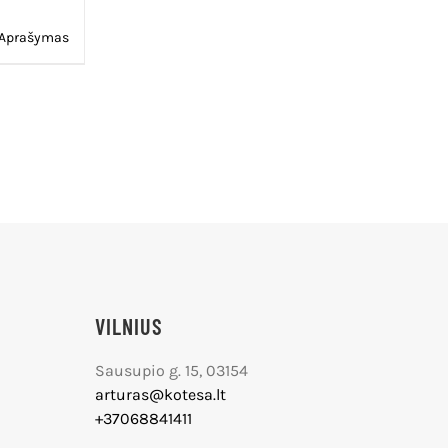
Aprašymas
VILNIUS
Sausupio g. 15, 03154
arturas@kotesa.lt
+37068841411