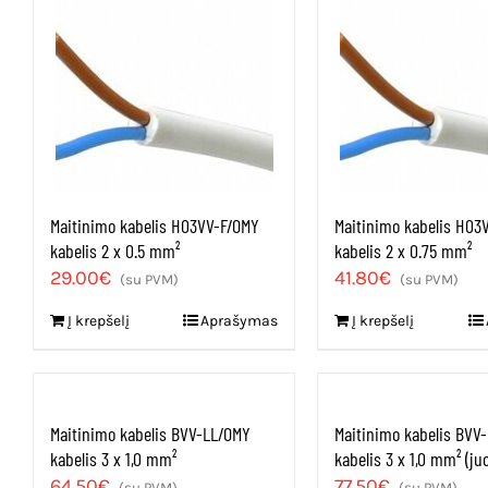
Maitinimo kabelis H03VV-F/OMY
Maitinimo kabelis H03
kabelis 2 x 0.5 mm²
kabelis 2 x 0.75 mm²
29.00
€
41.80
€
(su PVM)
(su PVM)
Į krepšelį
Aprašymas
Į krepšelį
Maitinimo kabelis BVV-LL/OMY
Maitinimo kabelis BVV
kabelis 3 x 1,0 mm²
kabelis 3 x 1,0 mm² (ju
64.50
€
77.50
€
(su PVM)
(su PVM)