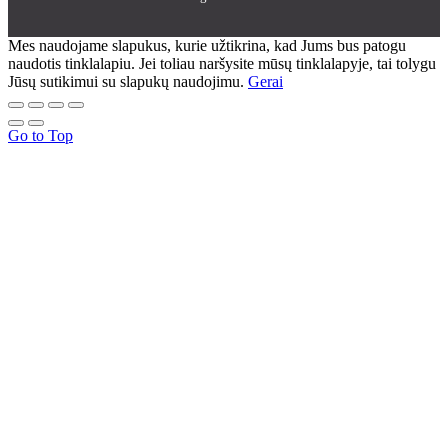
Mes naudojame slapukus, kurie užtikrina, kad Jums bus patogu
naudotis tinklalapiu. Jei toliau naršysite mūsų tinklalapyje, tai tolygu
Jūsų sutikimui su slapukų naudojimu.
Gerai
Go to Top