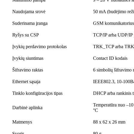
Naudojama srovė
50 mA (budėjimo rež
Suderinama įranga
GSM komunikatoriu
Ryšys su CSP
TCP/IP arba UDP/IP
Įvykių perdavimo protokolas
TRK_TCP arba TR
Įvykių siuntimas
Contact ID kodais
Šifravimo raktas
6 simbolių šifravimo 
Ethernet sąsaja
IEEE802.3, 10-100Bas
Tinklo konfigūracijos tipas
DHCP arba rankinis t
Temperatūra nuo –10 
Darbinė aplinka
°C
Matmenys
88 x 62 x 26 mm
Svoris
80 g