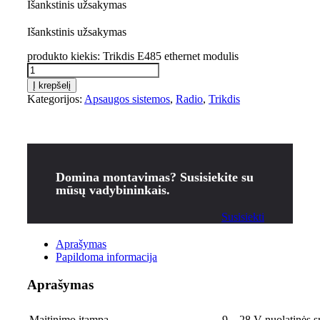
Išankstinis užsakymas
Išankstinis užsakymas
produkto kiekis: Trikdis E485 ethernet modulis
Į krepšelį
Kategorijos:
Apsaugos sistemos
,
Radio
,
Trikdis
Domina montavimas? Susisiekite su
mūsų vadybininkais.
Susisiekti
Aprašymas
Papildoma informacija
Aprašymas
Maitinimo įtampa
9 – 28 V nuolatinės s