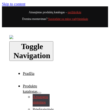
Skip to content
Atnaujintas produktų katalogas –
peržiūrėkite
Domina montavimas?
Susisiekite su mūsų vadybininkais
Toggle
Navigation
Pradžia
Produktų
katalogas
Apsaugos
sistemos
Priešgaisrinės