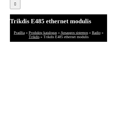
Trikdis E485 ethernet modulis
Pradžia
»
Produktų katalogas
»
Apsaugos sistemos
»
Radio
»
Trikdis
»
Trikdis E485 ethernet modulis