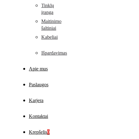
Tinklų
įranga
Maitinimo
šaltiniai
Kabeliai
Išpardavimas
Apie mus
Paslaugos
Karjera
Kontaktai
Krepšelis
0