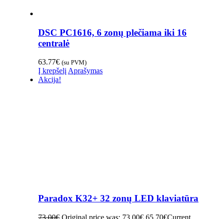
DSC PC1616, 6 zonų plečiama iki 16
centralė
63.77
€
(su PVM)
Į krepšelį
Aprašymas
Akcija!
Paradox K32+ 32 zonų LED klaviatūra
73.00
€
Original price was: 73.00€.
65.70
€
Current