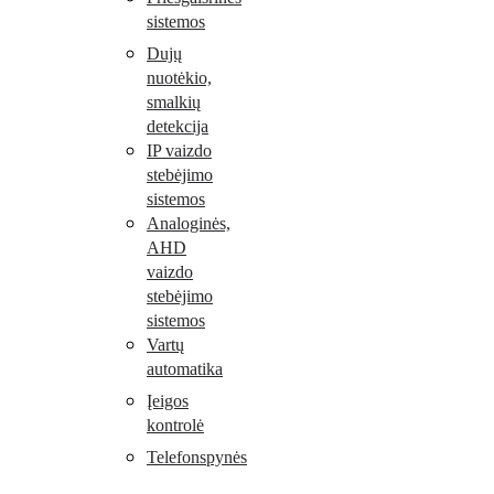
sistemos
Dujų
nuotėkio,
smalkių
detekcija
IP vaizdo
stebėjimo
sistemos
Analoginės,
AHD
vaizdo
stebėjimo
sistemos
Vartų
automatika
Įeigos
kontrolė
Telefonspynės