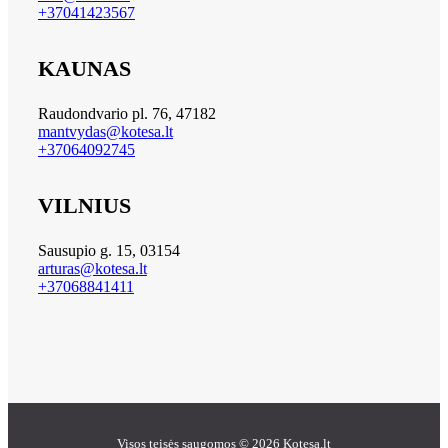
+37041423567
KAUNAS
Raudondvario pl. 76, 47182
mantvydas@kotesa.lt
+37064092745
VILNIUS
Sausupio g. 15, 03154
arturas@kotesa.lt
+37068841411
Visos teisės saugomos © 2026 Kotesa.lt