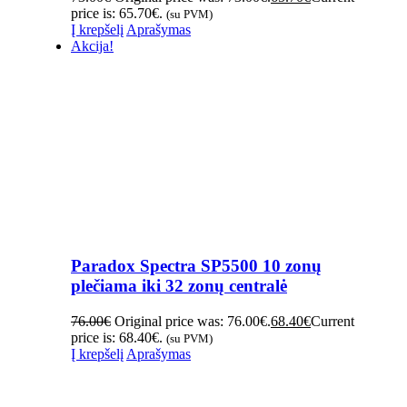
price is: 65.70€.
(su PVM)
Į krepšelį
Aprašymas
Akcija!
Paradox Spectra SP5500 10 zonų
plečiama iki 32 zonų centralė
76.00
€
Original price was: 76.00€.
68.40
€
Current
price is: 68.40€.
(su PVM)
Į krepšelį
Aprašymas