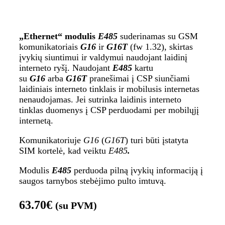
„Ethernet“ modulis
E485
suderinamas su GSM
komunikatoriais
G16
ir
G16T
(fw 1.32), skirtas
įvykių siuntimui ir valdymui naudojant laidinį
interneto ryšį. Naudojant
E485
kartu
su
G16
arba
G16T
pranešimai į CSP siunčiami
laidiniais interneto tinklais ir mobilusis internetas
nenaudojamas. Jei sutrinka laidinis interneto
tinklas duomenys į CSP perduodami per mobilųjį
internetą.
Komunikatoriuje
G16
(
G16T
) turi būti įstatyta
SIM kortelė, kad veiktu
E485
.
Modulis
E485
perduoda pilną įvykių informaciją į
saugos tarnybos stebėjimo pulto imtuvą.
63.70
€
(su PVM)