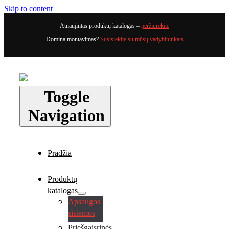
Skip to content
Atnaujintas produktų katalogas –
peržiūrėkite
Domina montavimas?
Susisiekite su mūsų vadybininkais
Toggle
Navigation
Pradžia
Produktų
katalogas
Apsaugos
sistemos
Priešgaisrinės