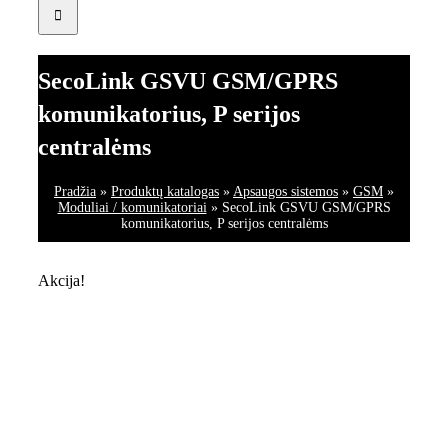
SecoLink GSVU GSM/GPRS
komunikatorius, P serijos
centralėms
Pradžia
»
Produktų katalogas
»
Apsaugos sistemos
»
GSM
»
Moduliai / komunikatoriai
»
SecoLink GSVU GSM/GPRS
komunikatorius, P serijos centralėms
Akcija!