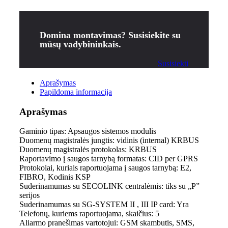
Domina montavimas? Susisiekite su
mūsų vadybininkais.
Susisiekti
Aprašymas
Papildoma informacija
Aprašymas
Gaminio tipas: Apsaugos sistemos modulis
Duomenų magistralės jungtis: vidinis (internal) KRBUS
Duomenų magistralės protokolas: KRBUS
Raportavimo į saugos tarnybą formatas: CID per GPRS
Protokolai, kuriais raportuojama į saugos tarnybą: E2,
FIBRO, Kodinis KSP
Suderinamumas su SECOLINK centralėmis: tiks su „P”
serijos
Suderinamumas su SG-SYSTEM II , III IP card: Yra
Telefonų, kuriems raportuojama, skaičius: 5
Aliarmo pranešimas vartotojui: GSM skambutis, SMS,