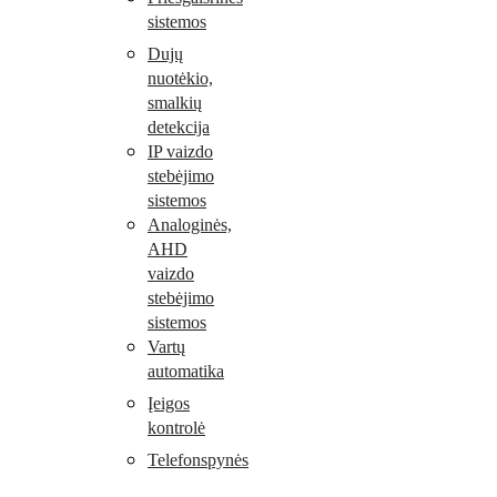
sistemos
Dujų
nuotėkio,
smalkių
detekcija
IP vaizdo
stebėjimo
sistemos
Analoginės,
AHD
vaizdo
stebėjimo
sistemos
Vartų
automatika
Įeigos
kontrolė
Telefonspynės