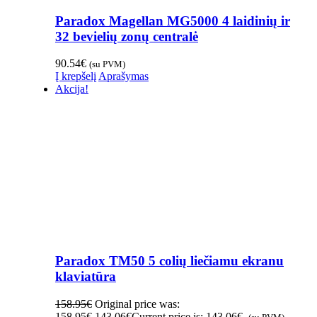
Paradox Magellan MG5000 4 laidinių ir
32 bevielių zonų centralė
90.54
€
(su PVM)
Į krepšelį
Aprašymas
Akcija!
Paradox TM50 5 colių liečiamu ekranu
klaviatūra
158.95
€
Original price was:
158.95€.
143.06
€
Current price is: 143.06€.