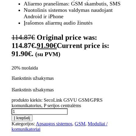
Aliarmo pranešimas: GSM skambutis, SMS
Nuotolinis sistemos valdymas naudojant
Android ir iPhone
Įrašomos aliarmų audio žinutės
114.87
€
Original price was:
114.87€.
91.90
€
Current price is:
91.90€.
(su PVM)
20% nuolaida
Išankstinis užsakymas
Išankstinis užsakymas
produkto kiekis: SecoLink GSVU GSM/GPRS
komunikatorius, P serijos centralėms
Į krepšelį
Kategorijos:
Apsaugos sistemos
,
GSM
,
Moduliai /
komunikatoriai