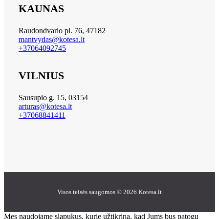
KAUNAS
Raudondvario pl. 76, 47182
mantvydas@kotesa.lt
+37064092745
VILNIUS
Sausupio g. 15, 03154
arturas@kotesa.lt
+37068841411
Visos teisės saugomos © 2026 Kotesa.lt
Mes naudojame slapukus, kurie užtikrina, kad Jums bus patogu