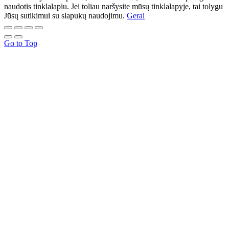
naudotis tinklalapiu. Jei toliau naršysite mūsų tinklalapyje, tai tolygu
Jūsų sutikimui su slapukų naudojimu.
Gerai
Go to Top