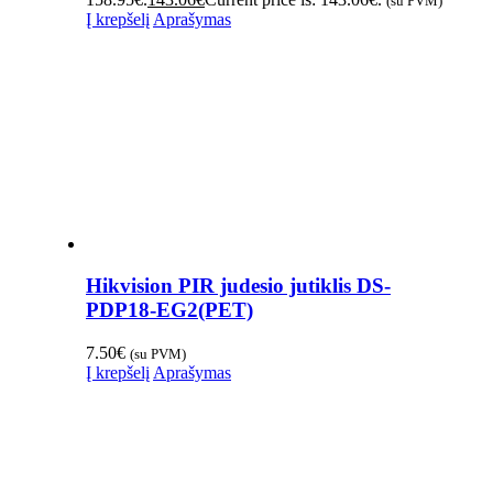
(su PVM)
Į krepšelį
Aprašymas
Hikvision PIR judesio jutiklis DS-
PDP18-EG2(PET)
7.50
€
(su PVM)
Į krepšelį
Aprašymas