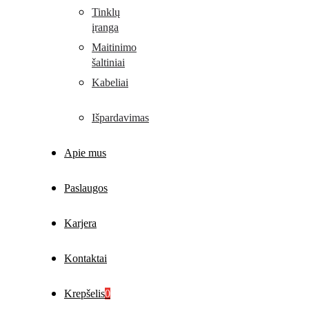
Tinklų
įranga
Maitinimo
šaltiniai
Kabeliai
Išpardavimas
Apie mus
Paslaugos
Karjera
Kontaktai
Krepšelis
0