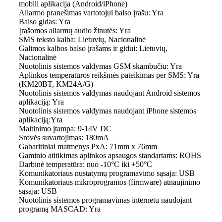
mobili aplikacija (Android/iPhone)
Aliarmo pranešimas vartotojui balso įrašu: Yra
Balso gidas: Yra
Įrašomos aliarmų audio žinutės: Yra
SMS teksto kalba: Lietuvių, Nacionalinė
Galimos kalbos balso įrašams ir gidui: Lietuvių,
Nacionalinė
Nuotolinis sistemos valdymas GSM skambučiu: Yra
Aplinkos temperatūros reikšmės pateikimas per SMS: Yra
(KM20BT, KM24A/G)
Nuotolinis sistemos valdymas naudojant Android sistemos
aplikaciją: Yra
Nuotolinis sistemos valdymas naudojant iPhone sistemos
aplikaciją:Yra
Maitinimo įtampa: 9-14V DC
Srovės suvartojimas: 180mA
Gabaritiniai matmenys PxA: 71mm x 76mm
Gaminio atitikimas aplinkos apsaugos standartams: ROHS
Darbinė temperatūra: nuo -10°C iki +50°C
Komunikatoriaus nustatymų programavimo sąsaja: USB
Komunikatoriaus mikroprogramos (firmware) atnaujinimo
sąsaja: USB
Nuotolinis sistemos programavimas internetu naudojant
programą MASCAD: Yra