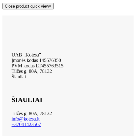
Close product quick view
×
UAB „Kotesa”
Įmonės kodas 145576350
PVM kodas LT455763515
Tilžės g. 80A, 78132
Šiauliai
ŠIAULIAI
Tilžės g. 80A, 78132
info@kotesa.lt
+37041423567