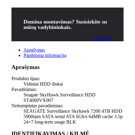
Domina montavimas? Susisiekite su
mūsų vadybininkais.
Susisiekti
Aprašymas
Papildoma informacija
Aprašymas
Produkto tipas:
Vidiniai HDD diskai
Pavadinimas:
Seagate SkyHawk Surveillance HDD
ST4000VX007
Netrumpintas pavadinimas:
SEAGATE Surveillance Skyhawk 7200 4TB HDD
5900rpm SATA serial ATA 6Gb/s 64MB cache 3.5p
24×7 long-term usage BLK
IDENTIFIKAVIMAS / KILMĖ