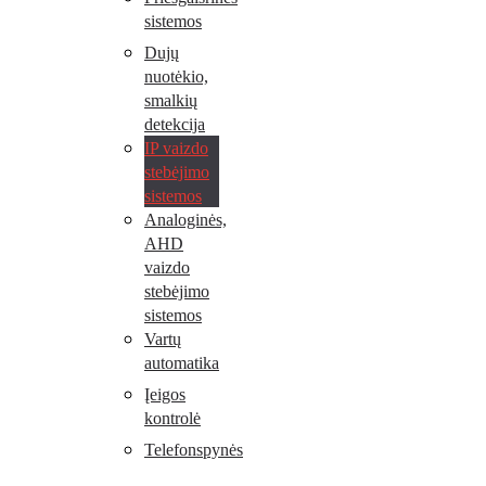
sistemos
Dujų
nuotėkio,
smalkių
detekcija
IP vaizdo
stebėjimo
sistemos
Analoginės,
AHD
vaizdo
stebėjimo
sistemos
Vartų
automatika
Įeigos
kontrolė
Telefonspynės