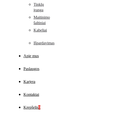
Tinklų
įranga
Maitinimo
šaltiniai
Kabeliai
Išpardavimas
Apie mus
Paslaugos
Karjera
Kontaktai
Krepšelis
0