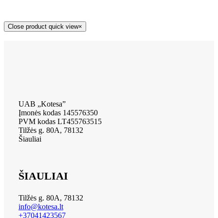
Close product quick view
×
UAB „Kotesa”
Įmonės kodas 145576350
PVM kodas LT455763515
Tilžės g. 80A, 78132
Šiauliai
ŠIAULIAI
Tilžės g. 80A, 78132
info@kotesa.lt
+37041423567