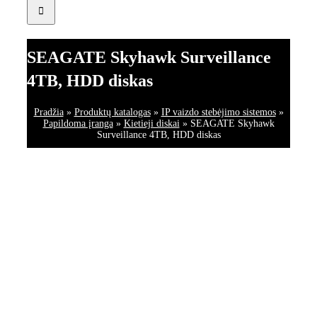
SEAGATE Skyhawk Surveillance
4TB, HDD diskas
Pradžia
»
Produktų katalogas
»
IP vaizdo stebėjimo sistemos
»
Papildoma įranga
»
Kietieji diskai
»
SEAGATE Skyhawk
Surveillance 4TB, HDD diskas