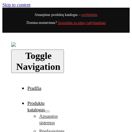
Skip to content
Atnaujintas produktų katalogas –
peržiūrėkite
Domina montavimas?
Susisiekite su mūsų vadybininkais
Toggle
Navigation
Pradžia
Produktų
katalogas
Apsaugos
sistemos
Priešgaisrinės