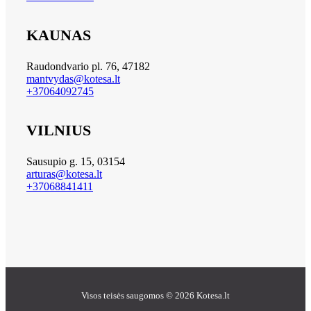
KAUNAS
Raudondvario pl. 76, 47182
mantvydas@kotesa.lt
+37064092745
VILNIUS
Sausupio g. 15, 03154
arturas@kotesa.lt
+37068841411
Visos teisės saugomos © 2026 Kotesa.lt