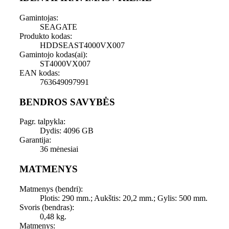
Gamintojas:
SEAGATE
Produkto kodas:
HDDSEAST4000VX007
Gamintojo kodas(ai):
ST4000VX007
EAN kodas:
763649097991
BENDROS SAVYBĖS
Pagr. talpykla:
Dydis: 4096 GB
Garantija:
36 mėnesiai
MATMENYS
Matmenys (bendri):
Plotis: 290 mm.; Aukštis: 20,2 mm.; Gylis: 500 mm.
Svoris (bendras):
0,48 kg.
Matmenys: