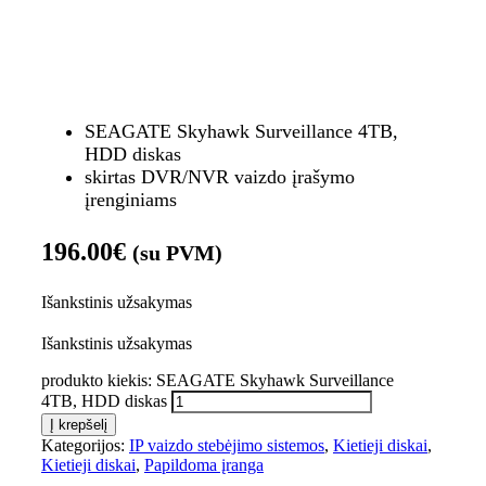
SEAGATE Skyhawk Surveillance 4TB,
HDD diskas
skirtas DVR/NVR vaizdo įrašymo
įrenginiams
196.00
€
(su PVM)
Išankstinis užsakymas
Išankstinis užsakymas
produkto kiekis: SEAGATE Skyhawk Surveillance
4TB, HDD diskas
Į krepšelį
Kategorijos:
IP vaizdo stebėjimo sistemos
,
Kietieji diskai
,
Kietieji diskai
,
Papildoma įranga