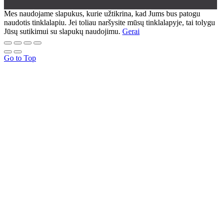
Mes naudojame slapukus, kurie užtikrina, kad Jums bus patogu
naudotis tinklalapiu. Jei toliau naršysite mūsų tinklalapyje, tai tolygu
Jūsų sutikimui su slapukų naudojimu.
Gerai
Go to Top