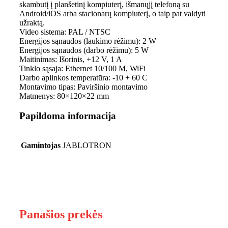
skambutį į planšetinį kompiuterį, išmanųjį telefoną su
Android/iOS arba stacionarų kompiuterį, o taip pat valdyti
užraktą.
Video sistema: PAL / NTSC
Energijos sąnaudos (laukimo rėžimu): 2 W
Energijos sąnaudos (darbo rėžimu): 5 W
Maitinimas: Išorinis, +12 V, 1 A
Tinklo sąsaja: Ethernet 10/100 M, WiFi
Darbo aplinkos temperatūra: -10 + 60 C
Montavimo tipas: Paviršinio montavimo
Matmenys: 80×120×22 mm
Papildoma informacija
Gamintojas
JABLOTRON
Panašios prekės