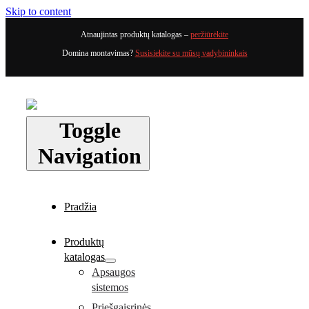
Skip to content
Atnaujintas produktų katalogas –
peržiūrėkite
Domina montavimas?
Susisiekite su mūsų vadybininkais
Toggle
Navigation
Pradžia
Produktų
katalogas
Apsaugos
sistemos
Priešgaisrinės