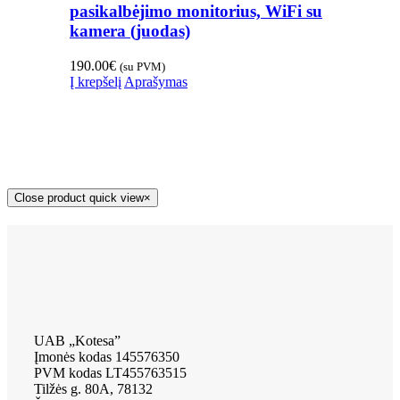
pasikalbėjimo monitorius, WiFi su
kamera (juodas)
190.00
€
(su PVM)
Į krepšelį
Aprašymas
Close product quick view
×
UAB „Kotesa”
Įmonės kodas 145576350
PVM kodas LT455763515
Tilžės g. 80A, 78132