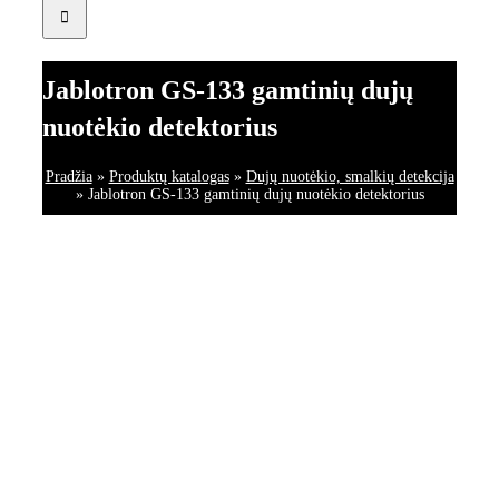
Jablotron GS-133 gamtinių dujų
nuotėkio detektorius
Pradžia
»
Produktų katalogas
»
Dujų nuotėkio, smalkių detekcija
»
Jablotron GS-133 gamtinių dujų nuotėkio detektorius