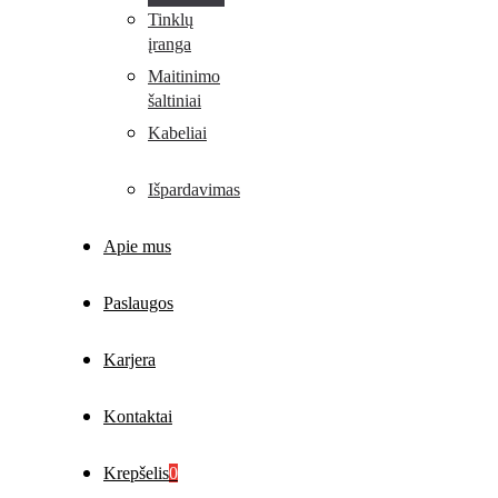
Tinklų
įranga
Maitinimo
šaltiniai
Kabeliai
Išpardavimas
Apie mus
Paslaugos
Karjera
Kontaktai
Krepšelis
0