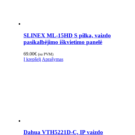
SLINEX ML-15HD S pilka, vaizdo
pasikalbėjimo iškvietimo panelė
69.00
€
(su PVM)
Į krepšelį
Aprašymas
Dahua VTH5221D-C, IP vaizdo