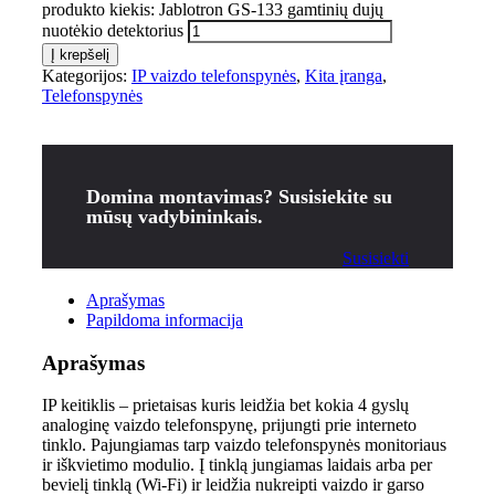
produkto kiekis: Jablotron GS-133 gamtinių dujų
nuotėkio detektorius
Į krepšelį
Kategorijos:
IP vaizdo telefonspynės
,
Kita įranga
,
Telefonspynės
Domina montavimas? Susisiekite su
mūsų vadybininkais.
Susisiekti
Aprašymas
Papildoma informacija
Aprašymas
IP keitiklis – prietaisas kuris leidžia bet kokia 4 gyslų
analoginę vaizdo telefonspynę, prijungti prie interneto
tinklo. Pajungiamas tarp vaizdo telefonspynės monitoriaus
ir iškvietimo modulio. Į tinklą jungiamas laidais arba per
bevielį tinklą (Wi-Fi) ir leidžia nukreipti vaizdo ir garso