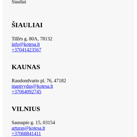
Šiauliai
ŠIAULIAI
Tilžės g. 80A, 78132
info@kotesa.lt
+37041423567
KAUNAS
Raudondvario pl. 76, 47182
mantvydas@kotesa.lt
+37064092745
VILNIUS
Sausupio g. 15, 03154
arturas@kotesa.lt
+37068841411