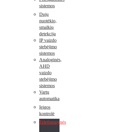
sistemos
Dujų
nuotėkio,
smalkių
detekcija
IP vaizdo
stebėjimo
sistemos
Analoginės,
AHD
vaizdo
stebėjimo
sistemos
Vartų
automatika
Įeigos
kontrolė
Telefonspynės