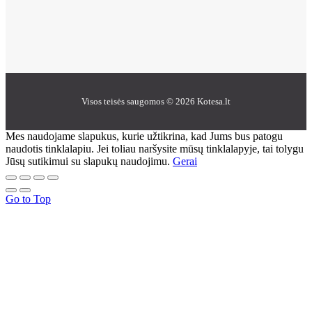
Visos teisės saugomos © 2026 Kotesa.lt
Mes naudojame slapukus, kurie užtikrina, kad Jums bus patogu
naudotis tinklalapiu. Jei toliau naršysite mūsų tinklalapyje, tai tolygu
Jūsų sutikimui su slapukų naudojimu.
Gerai
Go to Top