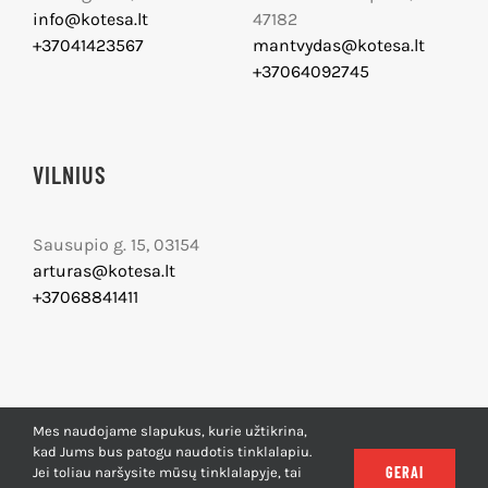
info@kotesa.lt
47182
+37041423567
mantvydas@kotesa.lt
+37064092745
VILNIUS
Sausupio g. 15, 03154
arturas@kotesa.lt
+37068841411
Mes naudojame slapukus, kurie užtikrina,
kad Jums bus patogu naudotis tinklalapiu.
GERAI
Jei toliau naršysite mūsų tinklalapyje, tai