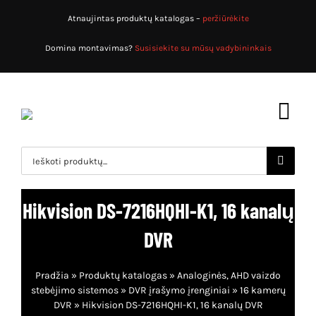
Skip
Atnaujintas produktų katalogas –
peržiūrėkite
to
content
Domina montavimas?
Susisiekite su mūsų vadybininkais
Toggl
Navig
Search
for:
Pradžia
Hikvision DS-7216HQHI-K1, 16 kanalų
Produktų katalogas
DVR
Apsaugos sistemos
Apie mus
Pradžia
»
Produktų katalogas
»
Analoginės, AHD vaizdo
Priešgaisrinės sistemos
Paslaugos
stebėjimo sistemos
»
DVR įrašymo įrenginiai
»
16 kamerų
DVR
»
Hikvision DS-7216HQHI-K1, 16 kanalų DVR