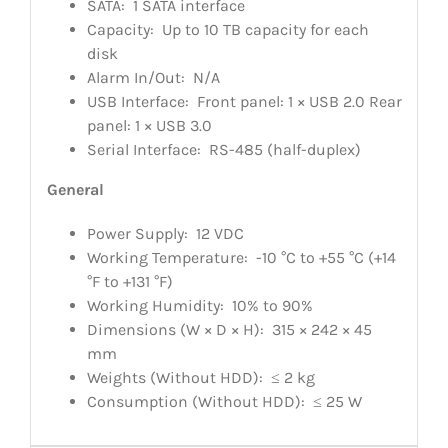
SATA:
1 SATA interface
Capacity:
Up to 10 TB capacity for each
disk
Alarm In/Out:
N/A
USB Interface:
Front panel: 1 × USB 2.0 Rear
panel: 1 × USB 3.0
Serial Interface:
RS-485 (half-duplex)
General
Power Supply:
12 VDC
Working Temperature:
-10 °C to +55 °C (+14
°F to +131 °F)
Working Humidity:
10% to 90%
Dimensions (W × D × H):
315 × 242 × 45
mm
Weights (Without HDD):
≤ 2 kg
Consumption (Without HDD):
≤ 25 W