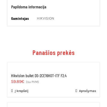
Papildoma informacija
Gamintojas
HIKVISION
Panašios prekės
Hikvision bullet DS-2CE16H0T-ITF F2.4
59.89
€
(su PVM)
Į krepšelį
Aprašymas