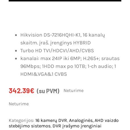
Dujų nuotėkio, smalkių detekcija
Karjera
IP vaizdo stebėjimo sistemos
Kontaktai
Analoginės, AHD vaizdo stebėjimo sistemos
Krepšelis
Hikvision DS-7216HQHI-K1, 16 kanalų
skaitm. įraš. įrenginys HYBRID
Vartų automatika
Paskyra
Turbo HD TVI/HDCVI/AHD/CVBS
kanalai: max 24IP iki 6MP; H.265+; srautas
Vartotojo
Įeigos kontrolė
96Mbps; 1HDD max po 10TB; 1-ch audio; 1
vardas:
HDMI&VGA&1 CVBS
Slaptažodis:
Telefonspynės
342.39
€
(su PVM)
Neturime
Tinklų įranga
Prisiminti
Neturime
Maitinimo šaltiniai
mane
Kategorijos:
16 kamerų DVR
,
Analoginės, AHD vaizdo
Kabeliai
stebėjimo sistemos
,
DVR įrašymo įrenginiai
Registruotis