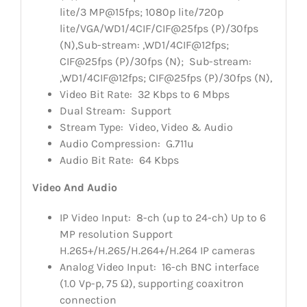
lite/3 MP@15fps; 1080p lite/720p
lite/VGA/WD1/4CIF/CIF@25fps (P)/30fps
(N),Sub-stream: ,WD1/4CIF@12fps;
CIF@25fps (P)/30fps (N);
Sub-stream:
,WD1/4CIF@12fps; CIF@25fps (P)/30fps (N),
Video Bit Rate:
32 Kbps to 6 Mbps
Dual Stream:
Support
Stream Type:
Video, Video & Audio
Audio Compression:
G.711u
Audio Bit Rate:
64 Kbps
Video And Audio
IP Video Input:
8-ch (up to 24-ch) Up to 6
MP resolution Support
H.265+/H.265/H.264+/H.264 IP cameras
Analog Video Input:
16-ch BNC interface
(1.0 Vp-p, 75 Ω), supporting coaxitron
connection