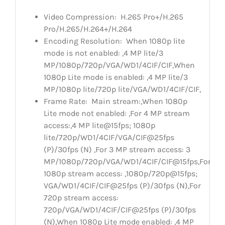
Video Compression:
H.265 Pro+/H.265
Pro/H.265/H.264+/H.264
Encoding Resolution:
When 1080p lite
mode is not enabled: ,4 MP lite/3
MP/1080p/720p/VGA/WD1/4CIF/CIF,When
1080p Lite mode is enabled: ,4 MP lite/3
MP/1080p lite/720p lite/VGA/WD1/4CIF/CIF,
Frame Rate:
Main stream:,When 1080p
Lite mode not enabled: ,For 4 MP stream
access:,4 MP lite@15fps; 1080p
lite/720p/WD1/4CIF/VGA/CIF@25fps
(P)/30fps (N) ,For 3 MP stream access: 3
MP/1080p/720p/VGA/WD1/4CIF/CIF@15fps,For
1080p stream access: ,1080p/720p@15fps;
VGA/WD1/4CIF/CIF@25fps (P)/30fps (N),For
720p stream access:
720p/VGA/WD1/4CIF/CIF@25fps (P)/30fps
(N),When 1080p Lite mode enabled: ,4 MP