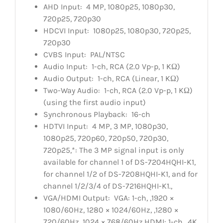
AHD Input:
4 MP, 1080p25, 1080p30,
720p25, 720p30
HDCVI Input:
1080p25, 1080p30, 720p25,
720p30
CVBS Input:
PAL/NTSC
Audio Input:
1-ch, RCA (2.0 Vp-p, 1 KΩ)
Audio Output:
1-ch, RCA (Linear, 1 KΩ)
Two-Way Audio:
1-ch, RCA (2.0 Vp-p, 1 KΩ)
(using the first audio input)
Synchronous Playback:
16-ch
HDTVI Input:
4 MP, 3 MP, 1080p30,
1080p25, 720p60, 720p50, 720p30,
720p25,*: The 3 MP signal input is only
available for channel 1 of DS-7204HQHI-K1,
for channel 1/2 of DS-7208HQHI-K1, and for
channel 1/2/3/4 of DS-7216HQHI-K1.,
VGA/HDMI Output:
VGA: 1-ch, ,1920 ×
1080/60Hz, 1280 × 1024/60Hz, ,1280 ×
720/60Hz, 1024 × 768/60Hz,HDMI: 1-ch, ,4K