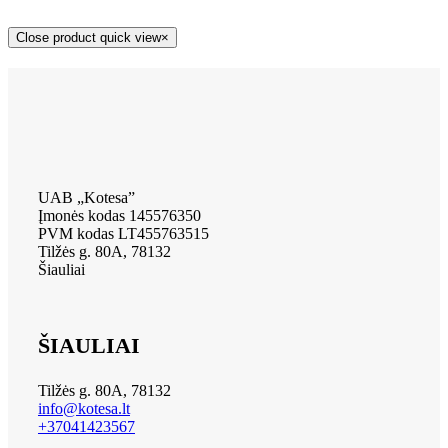
Close product quick view
×
UAB „Kotesa”
Įmonės kodas 145576350
PVM kodas LT455763515
Tilžės g. 80A, 78132
Šiauliai
ŠIAULIAI
Tilžės g. 80A, 78132
info@kotesa.lt
+37041423567