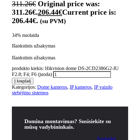
311.26
€
Original price was:
311.26€.
206.44
€
Current price is:
206.44€.
(su PVM)
34% nuolaida
Išankstinis užsakymas
Išankstinis užsakymas
produkto kiekis: Hikvision dome DS-2CD2386G2-IU
F2.8; F4; F6 (juoda)
Į krepšelį
Kategorijos:
Dome kameros
,
IP kameros
,
IP vaizdo
stebėjimo sistemos
Domina montavimas? Susisiekite su
mūsų vadybininkais.
Susisiekti