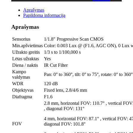
Aprašymas
Papildoma informacija
Aprašymas
Sensorius
1/1.8″ Progressive Scan CMOS
Min.apšvietimas
Color: 0.003 Lux @ (F1.6, AGC ON), 0 Lux w
Užrakto greitis
1/3 s to 1/100,000 s
Lėtas užraktas
Yes
Diena / naktis
IR Cut Filter
Kampo
Pan: 0° to 360°, tilt: 0° to 75°, rotate: 0° to 360°
valdymas
WDR
120 dB
Objektyvas
Fixed lens, 2.8/4/6 mm
Diafragma
F1.6
2.8 mm, horizontal FOV: 110.7° , vertical FOV
, diagonal FOV: 131°
4 mm, horizontal FOV: 87.1° , vertical FOV: 47
FOV
diagonal FOV: 101.8°