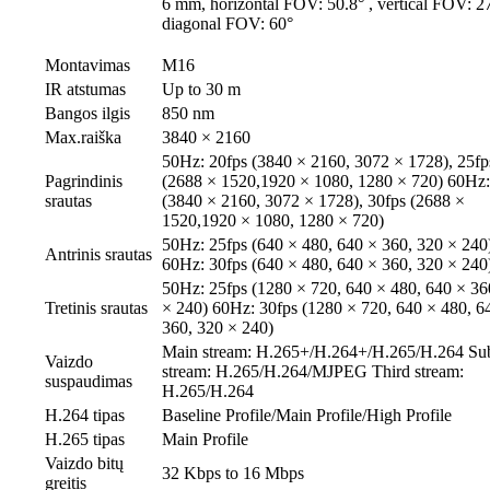
6 mm, horizontal FOV: 50.8° , vertical FOV: 27
diagonal FOV: 60°
Montavimas
M16
IR atstumas
Up to 30 m
Bangos ilgis
850 nm
Max.raiška
3840 × 2160
50Hz: 20fps (3840 × 2160, 3072 × 1728), 25fp
Pagrindinis
(2688 × 1520,1920 × 1080, 1280 × 720) 60Hz:
srautas
(3840 × 2160, 3072 × 1728), 30fps (2688 ×
1520,1920 × 1080, 1280 × 720)
50Hz: 25fps (640 × 480, 640 × 360, 320 × 240
Antrinis srautas
60Hz: 30fps (640 × 480, 640 × 360, 320 × 240
50Hz: 25fps (1280 × 720, 640 × 480, 640 × 36
Tretinis srautas
× 240) 60Hz: 30fps (1280 × 720, 640 × 480, 6
360, 320 × 240)
Main stream: H.265+/H.264+/H.265/H.264 Su
Vaizdo
stream: H.265/H.264/MJPEG Third stream:
suspaudimas
H.265/H.264
H.264 tipas
Baseline Profile/Main Profile/High Profile
H.265 tipas
Main Profile
Vaizdo bitų
32 Kbps to 16 Mbps
greitis