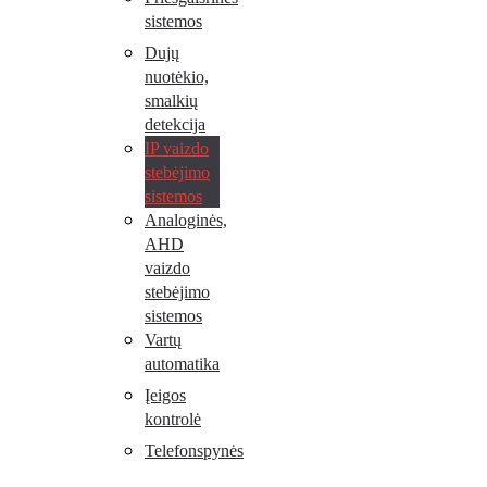
sistemos
Dujų
nuotėkio,
smalkių
detekcija
IP vaizdo
stebėjimo
sistemos
Analoginės,
AHD
vaizdo
stebėjimo
sistemos
Vartų
automatika
Įeigos
kontrolė
Telefonspynės