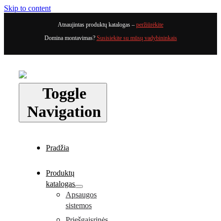
Skip to content
Atnaujintas produktų katalogas –
peržiūrėkite
Domina montavimas?
Susisiekite su mūsų vadybininkais
Toggle
Navigation
Pradžia
Produktų
katalogas
Apsaugos
sistemos
Priešgaisrinės