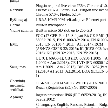
įranga
Plug-in required live view: IE8+, Chrome 41.0
Naršyklė
Firefox30.0-51, Safari8.0-11 Plug-in free live v
Chrome 57.0+, Firefox 52.0+
Ryšio sąsaja
1 RJ45 10M/100M self-adaptive Ethernet port
Garsas
Built-in microphone
Vidinė atmintis
Built-in micro SD slot, up to 256 GB
FCC (47 CFR Part 15, Subpart B); CE-EMC 
55032: 2015, EN 61000-3-2: 2014, EN 61000-
EMC
2013, EN 50130-4: 2011 +A1: 2014); RCM
(AS/NZS CISPR 32: 2015); IC (ICES-003: Iss
2016); KC (KN 32: 2015, KN 35: 2015)
UL (UL 60950-1); CB (IEC 60950-1:2005 + 
1:2009 + Am 2:2013); CE-LVD (EN 60950-1:
Saugumas
Am 1:2009 + Am 2:2013); BIS (IS 13252(Part
1):2010+A1:2013+A2:2015); LOA (IEC/EN 6
1)
Cheminių
CE-RoHS (2011/65/EU); WEEE (2012/19/EU)
medžiagų
Reach (Regulation (EC) No 1907/2006)
sertifikatai
Ingress protection: IP66 (IEC 60529-2013), I
Apsauga
62262:2002)
32 languages English, Russian, Estonian, Bulga