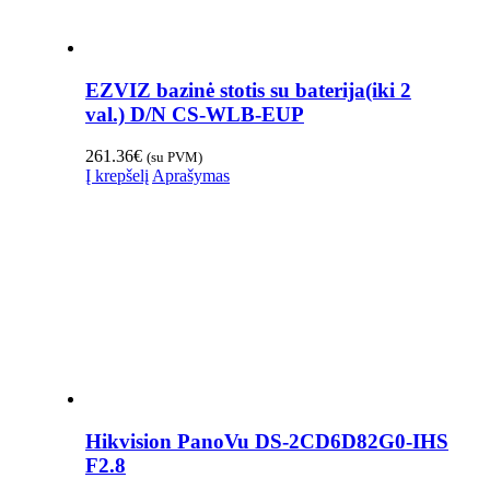
EZVIZ bazinė stotis su baterija(iki 2
val.) D/N CS-WLB-EUP
261.36
€
(su PVM)
Į krepšelį
Aprašymas
Hikvision PanoVu DS-2CD6D82G0-IHS
F2.8