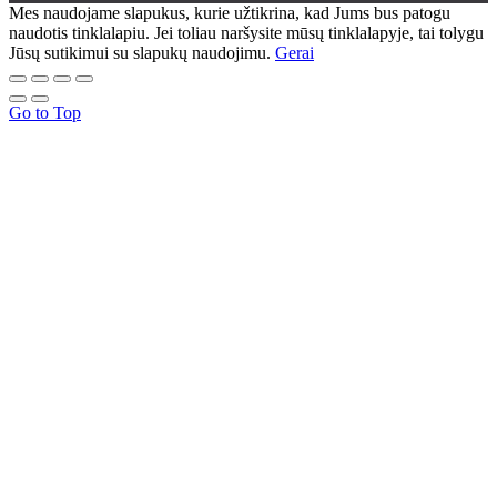
Mes naudojame slapukus, kurie užtikrina, kad Jums bus patogu
naudotis tinklalapiu. Jei toliau naršysite mūsų tinklalapyje, tai tolygu
Jūsų sutikimui su slapukų naudojimu.
Gerai
Go to Top