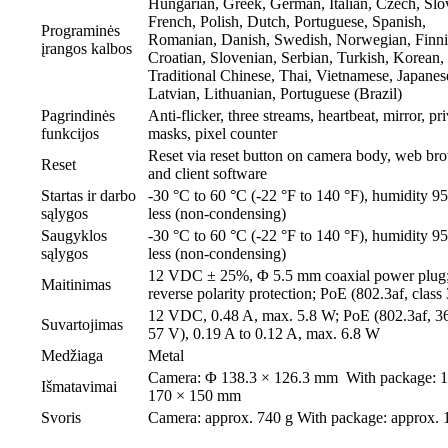
Hungarian, Greek, German, Italian, Czech, Slo
French, Polish, Dutch, Portuguese, Spanish,
Programinės
Romanian, Danish, Swedish, Norwegian, Finni
įrangos kalbos
Croatian, Slovenian, Serbian, Turkish, Korean,
Traditional Chinese, Thai, Vietnamese, Japanes
Latvian, Lithuanian, Portuguese (Brazil)
Pagrindinės
Anti-flicker, three streams, heartbeat, mirror, pr
funkcijos
masks, pixel counter
Reset via reset button on camera body, web br
Reset
and client software
Startas ir darbo
-30 °C to 60 °C (-22 °F to 140 °F), humidity 9
sąlygos
less (non-condensing)
Saugyklos
-30 °C to 60 °C (-22 °F to 140 °F), humidity 9
sąlygos
less (non-condensing)
12 VDC ± 25%, Φ 5.5 mm coaxial power plug
Maitinimas
reverse polarity protection; PoE (802.3af, class 
12 VDC, 0.48 A, max. 5.8 W; PoE (802.3af, 3
Suvartojimas
57 V), 0.19 A to 0.12 A, max. 6.8 W
Medžiaga
Metal
Camera: Φ 138.3 × 126.3 mm With package: 
Išmatavimai
170 × 150 mm
Svoris
Camera: approx. 740 g With package: approx. 