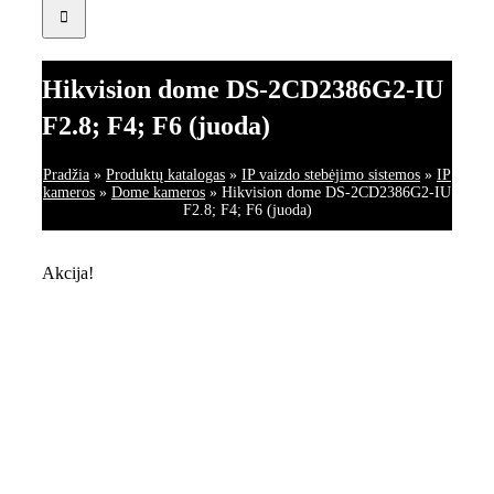
Hikvision dome DS-2CD2386G2-IU
F2.8; F4; F6 (juoda)
Pradžia
»
Produktų katalogas
»
IP vaizdo stebėjimo sistemos
»
IP
kameros
»
Dome kameros
»
Hikvision dome DS-2CD2386G2-IU
F2.8; F4; F6 (juoda)
Akcija!