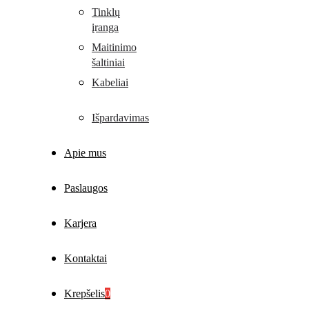
Tinklų
įranga
Maitinimo
šaltiniai
Kabeliai
Išpardavimas
Apie mus
Paslaugos
Karjera
Kontaktai
Krepšelis
0