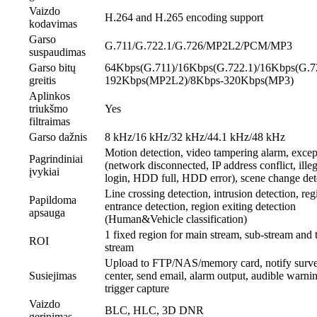
Vaizdo
H.264 and H.265 encoding support
kodavimas
Garso
G.711/G.722.1/G.726/MP2L2/PCM/MP3
suspaudimas
Garso bitų
64Kbps(G.711)/16Kbps(G.722.1)/16Kbps(G.7
greitis
192Kbps(MP2L2)/8Kbps-320Kbps(MP3)
Aplinkos
triukšmo
Yes
filtraimas
Garso dažnis
8 kHz/16 kHz/32 kHz/44.1 kHz/48 kHz
Motion detection, video tampering alarm, excep
Pagrindiniai
(network disconnected, IP address conflict, illeg
įvykiai
login, HDD full, HDD error), scene change det
Line crossing detection, intrusion detection, reg
Papildoma
entrance detection, region exiting detection
apsauga
(Human&Vehicle classification)
1 fixed region for main stream, sub-stream and 
ROI
stream
Upload to FTP/NAS/memory card, notify surve
Susiejimas
center, send email, alarm output, audible warni
trigger capture
Vaizdo
BLC, HLC, 3D DNR
gerinimas