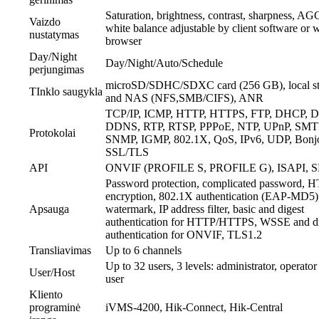
Saturation, brightness, contrast, sharpness, AG
Vaizdo
white balance adjustable by client software or 
nustatymas
browser
Day/Night
Day/Night/Auto/Schedule
perjungimas
microSD/SDHC/SDXC card (256 GB), local st
TInklo saugykla
and NAS (NFS,SMB/CIFS), ANR
TCP/IP, ICMP, HTTP, HTTPS, FTP, DHCP, 
DDNS, RTP, RTSP, PPPoE, NTP, UPnP, SMT
Protokolai
SNMP, IGMP, 802.1X, QoS, IPv6, UDP, Bonjo
SSL/TLS
API
ONVIF (PROFILE S, PROFILE G), ISAPI, 
Password protection, complicated password, 
encryption, 802.1X authentication (EAP-MD5)
Apsauga
watermark, IP address filter, basic and digest
authentication for HTTP/HTTPS, WSSE and di
authentication for ONVIF, TLS1.2
Transliavimas
Up to 6 channels
Up to 32 users, 3 levels: administrator, operator
User/Host
user
Kliento
programinė
iVMS-4200, Hik-Connect, Hik-Central