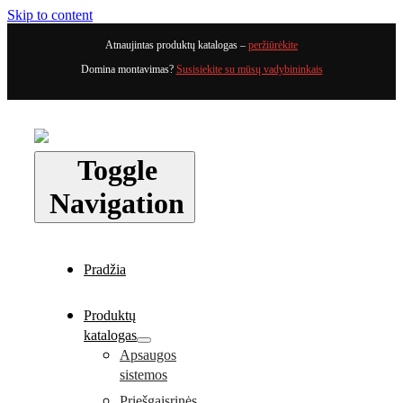
Skip to content
Atnaujintas produktų katalogas –
peržiūrėkite
Domina montavimas?
Susisiekite su mūsų vadybininkais
Toggle
Navigation
Pradžia
Produktų
katalogas
Apsaugos
sistemos
Priešgaisrinės