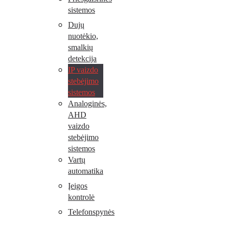
sistemos
Dujų
nuotėkio,
smalkių
detekcija
IP vaizdo
stebėjimo
sistemos
Analoginės,
AHD
vaizdo
stebėjimo
sistemos
Vartų
automatika
Įeigos
kontrolė
Telefonspynės