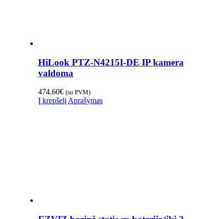
HiLook PTZ-N4215I-DE IP kamera
valdoma
474.60
€
(su PVM)
Į krepšelį
Aprašymas