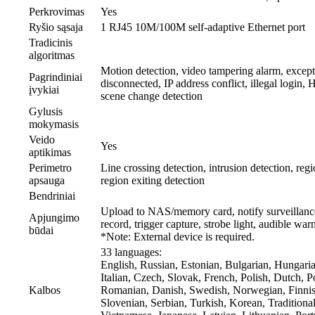
Perkrovimas
Yes
Ryšio sąsaja
1 RJ45 10M/100M self-adaptive Ethernet port
Tradicinis
algoritmas
Motion detection, video tampering alarm, excep
Pagrindiniai
disconnected, IP address conflict, illegal login
įvykiai
scene change detection
Gylusis
mokymasis
Veido
Yes
aptikimas
Perimetro
Line crossing detection, intrusion detection, reg
apsauga
region exiting detection
Bendriniai
Upload to NAS/memory card, notify surveillance 
Apjungimo
record, trigger capture, strobe light, audible war
būdai
*Note: External device is required.
33 languages:
English, Russian, Estonian, Bulgarian, Hungari
Italian, Czech, Slovak, French, Polish, Dutch, P
Kalbos
Romanian, Danish, Swedish, Norwegian, Finnis
Slovenian, Serbian, Turkish, Korean, Traditiona