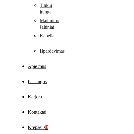
Tinklų
įranga
Maitinimo
šaltiniai
Kabeliai
Išpardavimas
Apie mus
Paslaugos
Karjera
Kontaktai
Krepšelis
0