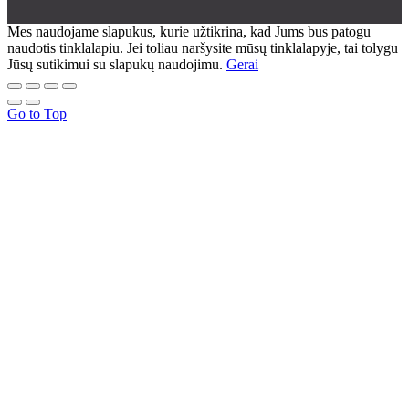
Mes naudojame slapukus, kurie užtikrina, kad Jums bus patogu
naudotis tinklalapiu. Jei toliau naršysite mūsų tinklalapyje, tai tolygu
Jūsų sutikimui su slapukų naudojimu.
Gerai
Go to Top