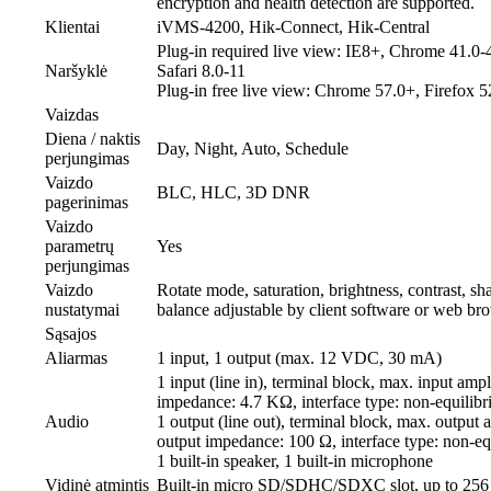
encryption and health detection are supported.
Klientai
iVMS-4200, Hik-Connect, Hik-Central
Plug-in required live view: IE8+, Chrome 41.0-4
Naršyklė
Safari 8.0-11
Plug-in free live view: Chrome 57.0+, Firefox 
Vaizdas
Diena / naktis
Day, Night, Auto, Schedule
perjungimas
Vaizdo
BLC, HLC, 3D DNR
pagerinimas
Vaizdo
parametrų
Yes
perjungimas
Vaizdo
Rotate mode, saturation, brightness, contrast, sh
nustatymai
balance adjustable by client software or web br
Sąsajos
Aliarmas
1 input, 1 output (max. 12 VDC, 30 mA)
1 input (line in), terminal block, max. input amp
impedance: 4.7 KΩ, interface type: non-equilibr
Audio
1 output (line out), terminal block, max. output
output impedance: 100 Ω, interface type: non-eq
1 built-in speaker, 1 built-in microphone
Vidinė atmintis
Built-in micro SD/SDHC/SDXC slot, up to 25