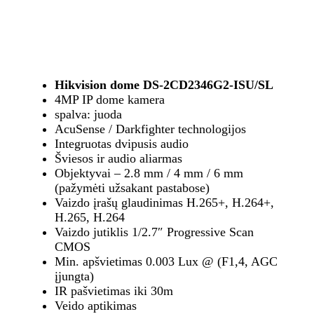
Hikvision dome DS-2CD2346G2-ISU/SL
4MP IP dome kamera
spalva: juoda
AcuSense / Darkfighter technologijos
Integruotas dvipusis audio
Šviesos ir audio aliarmas
Objektyvai – 2.8 mm / 4 mm / 6 mm
(pažymėti užsakant pastabose)
Vaizdo įrašų glaudinimas H.265+, H.264+,
H.265, H.264
Vaizdo jutiklis 1/2.7″ Progressive Scan
CMOS
Min. apšvietimas 0.003 Lux @ (F1,4, AGC
įjungta)
IR pašvietimas iki 30m
Veido aptikimas