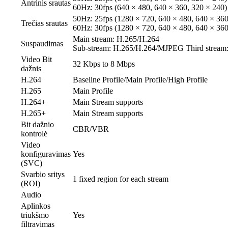
Antrinis srautas
60Hz: 30fps (640 × 480, 640 × 360, 320 × 240)
50Hz: 25fps (1280 × 720, 640 × 480, 640 × 360
Trečias srautas
60Hz: 30fps (1280 × 720, 640 × 480, 640 × 360
Main stream: H.265/H.264
Suspaudimas
Sub-stream: H.265/H.264/MJPEG Third stream
Video Bit
32 Kbps to 8 Mbps
dažnis
H.264
Baseline Profile/Main Profile/High Profile
H.265
Main Profile
H.264+
Main Stream supports
H.265+
Main Stream supports
Bit dažnio
CBR/VBR
kontrolė
Video
konfiguravimas
Yes
(SVC)
Svarbio sritys
1 fixed region for each stream
(ROI)
Audio
Aplinkos
triukšmo
Yes
filtravimas