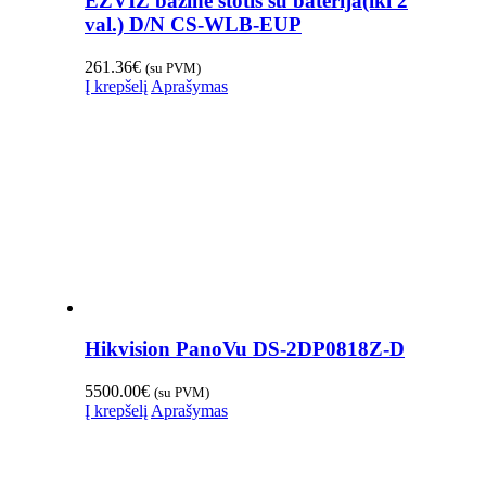
EZVIZ bazinė stotis su baterija(iki 2
val.) D/N CS-WLB-EUP
261.36
€
(su PVM)
Į krepšelį
Aprašymas
Hikvision PanoVu DS-2DP0818Z-D
5500.00
€
(su PVM)
Į krepšelį
Aprašymas