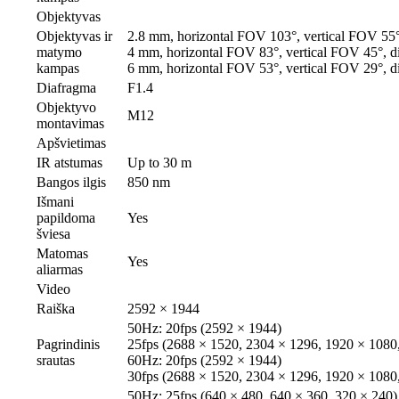
Objektyvas
Objektyvas ir
2.8 mm, horizontal FOV 103°, vertical FOV 55
matymo
4 mm, horizontal FOV 83°, vertical FOV 45°, 
kampas
6 mm, horizontal FOV 53°, vertical FOV 29°, 
Diafragma
F1.4
Objektyvo
M12
montavimas
Apšvietimas
IR atstumas
Up to 30 m
Bangos ilgis
850 nm
Išmani
papildoma
Yes
šviesa
Matomas
Yes
aliarmas
Video
Raiška
2592 × 1944
50Hz: 20fps (2592 × 1944)
Pagrindinis
25fps (2688 × 1520, 2304 × 1296, 1920 × 1080
srautas
60Hz: 20fps (2592 × 1944)
30fps (2688 × 1520, 2304 × 1296, 1920 × 1080
50Hz: 25fps (640 × 480, 640 × 360, 320 × 240)