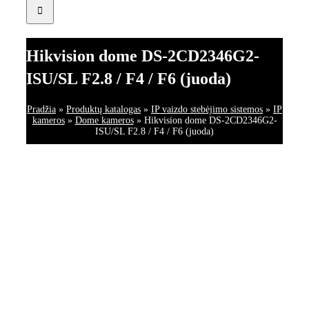
Hikvision dome DS-2CD2346G2-
ISU/SL F2.8 / F4 / F6 (juoda)
Pradžia
»
Produktų katalogas
»
IP vaizdo stebėjimo sistemos
»
IP
kameros
»
Dome kameros
»
Hikvision dome DS-2CD2346G2-
ISU/SL F2.8 / F4 / F6 (juoda)