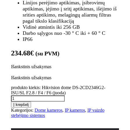
Linijos perėjimo aptikimas, įsibrovimų
aptikimas, įėjimo į sritį aptikimas, išėjimo iš
srities aptikimo, melagingų aliarmų filtras
pagal tikslo klasifikaciją
Vidinė atmintis iki 256 GB
Darbo sąlygos nuo -30 ° C iki + 60 ° C
IP66
234.68
€
(su PVM)
Išankstinis užsakymas
Išankstinis užsakymas
produkto kiekis: Hikvision dome DS-2CD2346G2-
ISU/SL F2.8 / F4 / F6 (juoda)
Į krepšelį
Kategorijos:
Dome kameros
,
IP kameros
,
IP vaizdo
stebėjimo sistemos