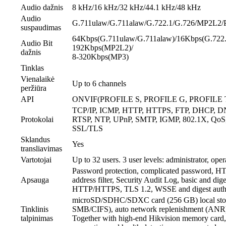
Audio dažnis
8 kHz/16 kHz/32 kHz/44.1 kHz/48 kHz
Audio
G.711ulaw/G.711alaw/G.722.1/G.726/MP2L
suspaudimas
64Kbps(G.711ulaw/G.711alaw)/16Kbps(G.722.
Audio Bit
192Kbps(MP2L2)/
dažnis
8-320Kbps(MP3)
Tinklas
Vienalaikė
Up to 6 channels
peržiūra
API
ONVIF(PROFILE S, PROFILE G, PROFILE T
TCP/IP, ICMP, HTTP, HTTPS, FTP, DHCP, D
Protokolai
RTSP, NTP, UPnP, SMTP, IGMP, 802.1X, QoS,
SSL/TLS
Sklandus
Yes
transliavimas
Vartotojai
Up to 32 users. 3 user levels: administrator, oper
Password protection, complicated password, HT
Apsauga
address filter, Security Audit Log, basic and dige
HTTP/HTTPS, TLS 1.2, WSSE and digest auth
microSD/SDHC/SDXC card (256 GB) local st
Tinklinis
SMB/CIFS), auto network replenishment (ANR
talpinimas
Together with high-end Hikvision memory card