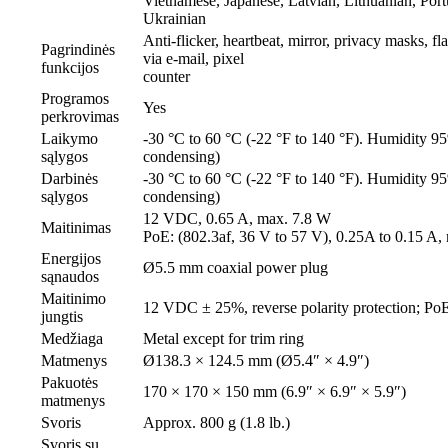
Vietnamese, Japanese, Latvian, Lithuanian, Port
Ukrainian
Anti-flicker, heartbeat, mirror, privacy masks, fl
Pagrindinės
via e-mail, pixel
funkcijos
counter
Programos
Yes
perkrovimas
Laikymo
-30 °C to 60 °C (-22 °F to 140 °F). Humidity 95
sąlygos
condensing)
Darbinės
-30 °C to 60 °C (-22 °F to 140 °F). Humidity 95
sąlygos
condensing)
12 VDC, 0.65 A, max. 7.8 W
Maitinimas
PoE: (802.3af, 36 V to 57 V), 0.25A to 0.15 A,
Energijos
Ø5.5 mm coaxial power plug
sąnaudos
Maitinimo
12 VDC ± 25%, reverse polarity protection; PoE
jungtis
Medžiaga
Metal except for trim ring
Matmenys
Ø138.3 × 124.5 mm (Ø5.4″ × 4.9″)
Pakuotės
170 × 170 × 150 mm (6.9″ × 6.9″ × 5.9″)
matmenys
Svoris
Approx. 800 g (1.8 lb.)
Svoris su