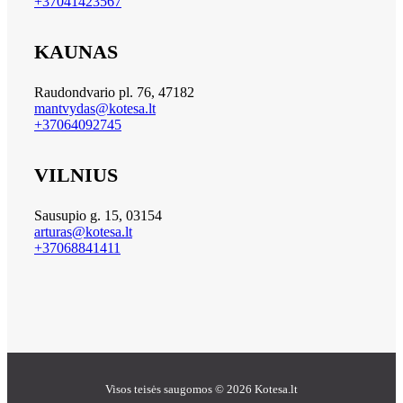
+37041423567
KAUNAS
Raudondvario pl. 76, 47182
mantvydas@kotesa.lt
+37064092745
VILNIUS
Sausupio g. 15, 03154
arturas@kotesa.lt
+37068841411
Visos teisės saugomos © 2026 Kotesa.lt