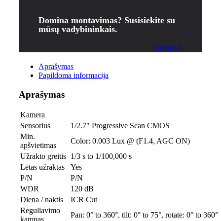
Domina montavimas? Susisiekite su
mūsų vadybininkais.
Susisiekti
Aprašymas
Papildoma informacija
Aprašymas
Kamera
Sensorius
1/2.7″ Progressive Scan CMOS
Min.
Color: 0.003 Lux @ (F1.4, AGC ON)
apšvietimas
Užrakto greitis
1/3 s to 1/100,000 s
Lėtas užraktas
Yes
P/N
P/N
WDR
120 dB
Diena / naktis
ICR Cut
Reguliavimo
Pan: 0° to 360°, tilt: 0° to 75°, rotate: 0° to 360°
kampas