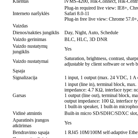
Klientas
iVMS-4200, Hik-Connect, Hik-Centr
Plug-in required live view: IE8+, Ch
Interneto naršyklės
Safari 8.0-11
Plug-in free live view: Chrome 57.0+
Vaizdas
Dienos/nakties jungiklis
Day, Night, Auto, Schedule
Vaizdo gerinimas
BLC, HLC, 3D DNR
Vaizdo nustatymų
Yes
jungiklis
Saturation, brightness, contrast, sharp
Vaizdo nustatymai
adjustable by client software or web 
Sąsaja
Signalizacija
1 input, 1 output (max. 24 VDC, 1 A
1 input (line in), terminal block, max
impedance: 4.7 KΩ, interface type: n
Garsas
1 output (line out), terminal block, m
output impedance: 100 Ω, interface ty
1 built-in speaker, 1 built-in microph
Vidinė atmintis
Built-in micro SD/SDHC/SDXC slot,
Aparatinės įrangos
Yes
atkūrimas
Bendravimo sąsaja
1 RJ45 10M/100M self-adaptive Ether