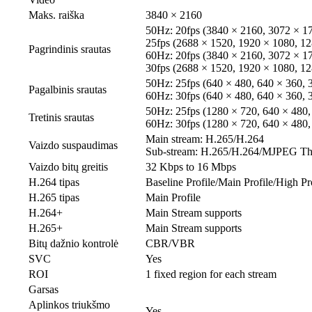
Maks. raiška
3840 × 2160
50Hz: 20fps (3840 × 2160, 3072 × 1
25fps (2688 × 1520, 1920 × 1080, 12
Pagrindinis srautas
60Hz: 20fps (3840 × 2160, 3072 × 1
30fps (2688 × 1520, 1920 × 1080, 12
50Hz: 25fps (640 × 480, 640 × 360, 
Pagalbinis srautas
60Hz: 30fps (640 × 480, 640 × 360, 
50Hz: 25fps (1280 × 720, 640 × 480,
Tretinis srautas
60Hz: 30fps (1280 × 720, 640 × 480,
Main stream: H.265/H.264
Vaizdo suspaudimas
Sub-stream: H.265/H.264/MJPEG Thi
Vaizdo bitų greitis
32 Kbps to 16 Mbps
H.264 tipas
Baseline Profile/Main Profile/High Pr
H.265 tipas
Main Profile
H.264+
Main Stream supports
H.265+
Main Stream supports
Bitų dažnio kontrolė
CBR/VBR
SVC
Yes
ROI
1 fixed region for each stream
Garsas
Aplinkos triukšmo
Yes