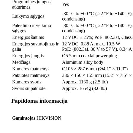
Programinės įrangos
Yes
atkūrimas
-30 °C to +60 °C (-22 °F to +140 °F),
Laikymo sąlygos
condensing)
Paleidimo ir veikimo
-30 °C to +60 °C (-22 °F to +140 °F),
sąlygos
condensing)
Energijos šaltinis
12 VDC ± 25%; PoE: 802.3af, Class
Energijos suvartojimas ir
12 VDC, 0.88 A, max. 10.5 W
galia
PoE: (802.3af, 36 V to 57 V), 0.34 A
Energijos jungtis
Ø5.5 mm coaxial power plug
Medžiaga
Aluminum alloy body
Kameros matmenys
Ø105 × 287.6 mm (Ø4.1″ × 11.3″)
Pakuotės matmenys
386 × 156 × 155 mm (15.2″ × 7.5″ × 
Kameros svoris
Approx. 1130 g (2.5 lb.)
Svoris su pakuote
Approx. 1654g (3.6 lb.)
Papildoma informacija
Gamintojas
HIKVISION