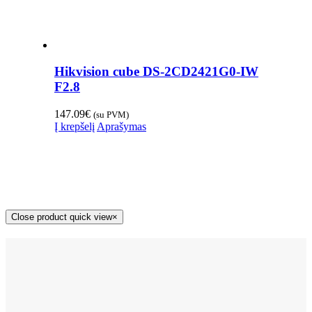
Hikvision cube DS-2CD2421G0-IW
F2.8
147.09
€
(su PVM)
Į krepšelį
Aprašymas
Close product quick view
×