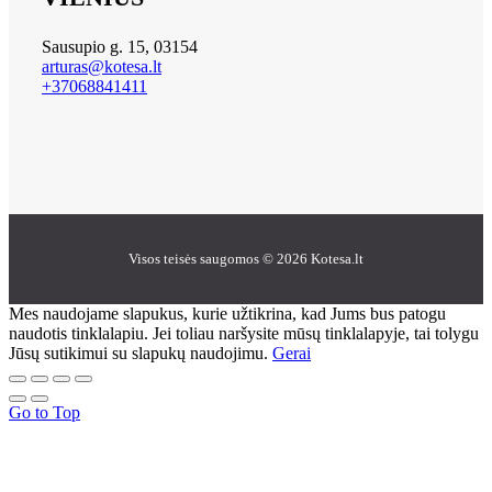
Sausupio g. 15, 03154
arturas@kotesa.lt
+37068841411
Visos teisės saugomos © 2026 Kotesa.lt
Mes naudojame slapukus, kurie užtikrina, kad Jums bus patogu
naudotis tinklalapiu. Jei toliau naršysite mūsų tinklalapyje, tai tolygu
Jūsų sutikimui su slapukų naudojimu.
Gerai
Go to Top