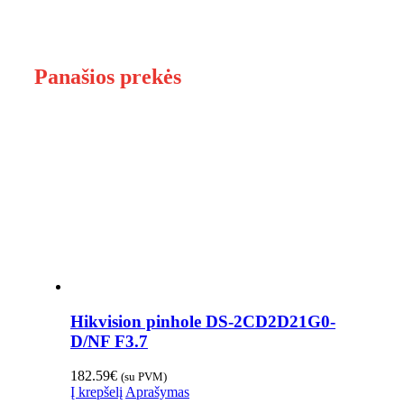
Panašios prekės
Hikvision pinhole DS-2CD2D21G0-
D/NF F3.7
182.59
€
(su PVM)
Į krepšelį
Aprašymas