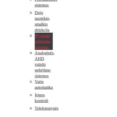
sistemos
Dujų
nuotėkio,
smalkių
detekcija
IP vaizdo
stebėjimo
sistemos
Analoginės,
AHD
vaizdo
stebėjimo
sistemos
Vartų
automatika
Įeigos
kontrolė
Telefonspynės