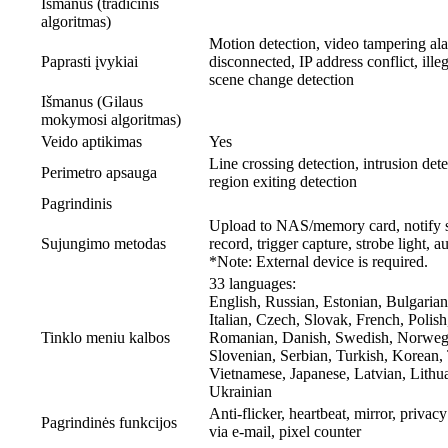
Išmanus (tradicinis
algoritmas)
Motion detection, video tampering al
Paprasti įvykiai
disconnected, IP address conflict, ill
scene change detection
Išmanus (Gilaus
mokymosi algoritmas)
Veido aptikimas
Yes
Line crossing detection, intrusion dete
Perimetro apsauga
region exiting detection
Pagrindinis
Upload to NAS/memory card, notify su
Sujungimo metodas
record, trigger capture, strobe light, 
*Note: External device is required.
33 languages:
English, Russian, Estonian, Bulgaria
Italian, Czech, Slovak, French, Polis
Tinklo meniu kalbos
Romanian, Danish, Swedish, Norwegia
Slovenian, Serbian, Turkish, Korean, 
Vietnamese, Japanese, Latvian, Lithua
Ukrainian
Anti-flicker, heartbeat, mirror, privac
Pagrindinės funkcijos
via e-mail, pixel counter