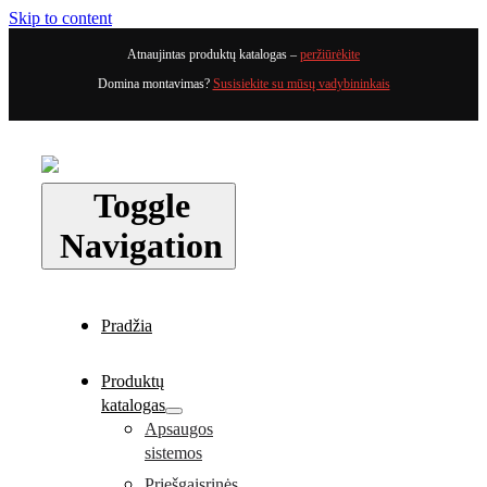
Skip to content
Atnaujintas produktų katalogas –
peržiūrėkite
Domina montavimas?
Susisiekite su mūsų vadybininkais
Toggle
Navigation
Pradžia
Produktų
katalogas
Apsaugos
sistemos
Priešgaisrinės