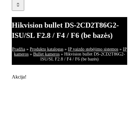
Hikvision bullet DS-2CD2T86G2-
ISU/SL F2.8 / F4 / F6 (be bazės)
Pradžia
»
Produktų katalogas
»
IP vaizdo stebėjimo sistemos
»
IP
kameros
»
Bullet kameros
»
Hikvision bullet DS-2CD2T86G2-
ISU/SL F2.8 / F4 / F6 (be bazės)
Akcija!