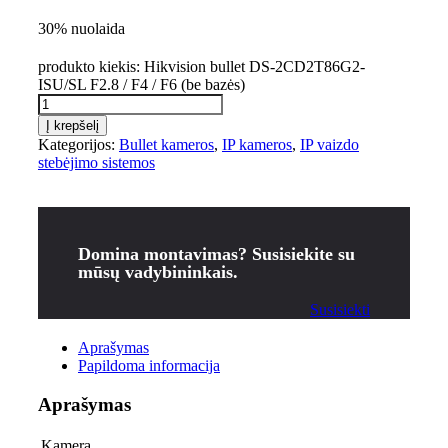
30% nuolaida
produkto kiekis: Hikvision bullet DS-2CD2T86G2-
ISU/SL F2.8 / F4 / F6 (be bazės)
Į krepšelį
Kategorijos:
Bullet kameros
,
IP kameros
,
IP vaizdo
stebėjimo sistemos
Domina montavimas? Susisiekite su
mūsų vadybininkais.
Susisiekti
Aprašymas
Papildoma informacija
Aprašymas
Kamera