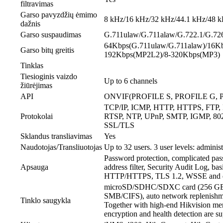
filtravimas
Garso pavyzdžių ėmimo
8 kHz/16 kHz/32 kHz/44.1 kHz/48 
dažnis
Garso suspaudimas
G.711ulaw/G.711alaw/G.722.1/G.
64Kbps(G.711ulaw/G.711alaw)/16Kb
Garso bitų greitis
192Kbps(MP2L2)/8-320Kbps(MP3)
Tinklas
Tiesioginis vaizdo
Up to 6 channels
žiūrėjimas
API
ONVIF(PROFILE S, PROFILE G, P
TCP/IP, ICMP, HTTP, HTTPS, FTP
Protokolai
RTSP, NTP, UPnP, SMTP, IGMP, 802
SSL/TLS
Sklandus transliavimas
Yes
Naudotojas/Transliuotojas
Up to 32 users. 3 user levels: administ
Password protection, complicated pa
Apsauga
address filter, Security Audit Log, bas
HTTP/HTTPS, TLS 1.2, WSSE and di
microSD/SDHC/SDXC card (256 GB) 
SMB/CIFS), auto network replenish
Tinklo saugykla
Together with high-end Hikvision m
encryption and health detection are s