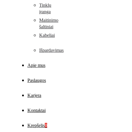
Tinklų
įranga
Maitinimo
šaltiniai
Kabeliai
Išpardavimas
Apie mus
Paslaugos
Karjera
Kontaktai
Krepšelis
0