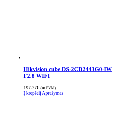
Hikvision cube DS-2CD2443G0-IW
F2.8 WIFI
197.77
€
(su PVM)
Į krepšelį
Aprašymas