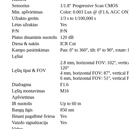
Sensorius
1/1.8″ Progressive Scan CMOS
Min. apšvietimas
Color: 0.003 Lux @ (F1.6, AGC ON
Užrakto greitis
1/3 s to 1/100,000 s
Lėtas užraktas
Yes
P/N
P/N
Platus dinaminis nuotolis
120 dB
Diena & naktis
ICR Cut
Kampo pasirinkimas
Pan: 0° to 360°, tilt: 0° to 90°, rotate:
Lęšiai
2.8 mm, horizontal FOV: 102°, verti
120°
Lęšių tipai & FOV
4 mm, horizontal FOV: 87°, vertical
6 mm, horizontal FOV: 51°, vertical
Diafragma
F1.6
Lęšių montavimas
M16
Apšvietimas
IR nuotolis
Up to 60 m
Bangų ilgis
850 nm
Išmani pagalbinė šviesa
Yes
Vaizdo signalizacija
Yes
Video