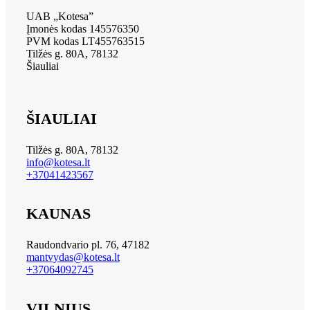
UAB „Kotesa”
Įmonės kodas 145576350
PVM kodas LT455763515
Tilžės g. 80A, 78132
Šiauliai
ŠIAULIAI
Tilžės g. 80A, 78132
info@kotesa.lt
+37041423567
KAUNAS
Raudondvario pl. 76, 47182
mantvydas@kotesa.lt
+37064092745
VILNIUS