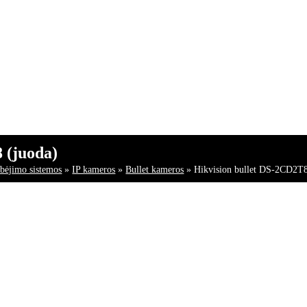
 (juoda)
ebėjimo sistemos
»
IP kameros
»
Bullet kameros
»
Hikvision bullet DS-2CD2T8