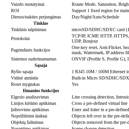
Vaizdo nustatymai
Rotate Mode, Saturation, Brigh
ROI
Support 1 fixed region for main
Dienos/nakties perjungimas
Day/Night/Auto/Schedule
Tinklas
Tinklinis talpinimas
microSD/SDHC/SDXC card (12
TCP/IP, ICMP, HTTP, HTTPS,
Protokolai
UDP, Bonjour
One-key reset, Anti-Flicker, he
Pagrindinės funkcijos
mask, Watermark, IP address fil
Sistemos suderinamumas
ONVIF (Profile S, Profile G),
Sąsaja
Ryšio sąsaja
1 RJ45 10M / 100M Ethernet in
Vidinė atmintis
Built-in Micro SD/SDHC/SDXC
Reset mygtukas
Yes
Išmanios funkcijos
Elgesio analizavimas
Line crossing detection, Intrus
Linijos kirtimo aptikimas
Cross a pre-defined virtual line
Įsibrovimo aptikimas
Enter and loiter in a pre-defined
Neprižiūrimi daiktai
Objects left over in the pre-de
Objektų šalinimas
Objects removed from the pre-de
Nuspėjimų aptikimas
Scene change detection