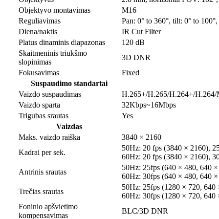
Objektyvo montavimas
M16
Reguliavimas
Pan: 0° to 360°, tilt: 0° to 100°,
Diena/naktis
IR Cut Filter
Platus dinaminis diapazonas
120 dB
Skaitmeninis triukšmo
3D DNR
slopinimas
Fokusavimas
Fixed
Suspaudimo standartai
Vaizdo suspaudimas
H.265+/H.265/H.264+/H.264
Vaizdo sparta
32Kbps~16Mbps
Trigubas srautas
Yes
Vaizdas
Maks. vaizdo raiška
3840 × 2160
50Hz: 20 fps (3840 × 2160), 2
Kadrai per sek.
60Hz: 20 fps (3840 × 2160), 3
50Hz: 25fps (640 × 480, 640 ×
Antrinis srautas
60Hz: 30fps (640 × 480, 640 ×
50Hz: 25fps (1280 × 720, 640 
Trečias srautas
60Hz: 30fps (1280 × 720, 640 
Foninio apšvietimo
BLC/3D DNR
kompensavimas