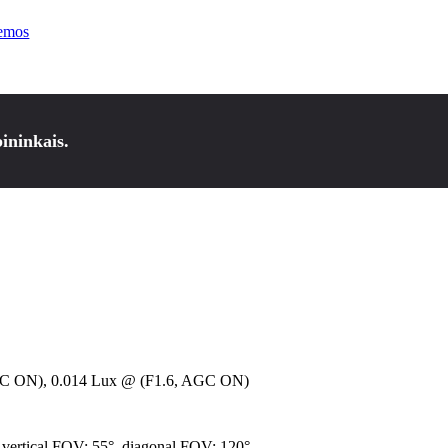
temos
ininkais.
GC ON), 0.014 Lux @ (F1.6, AGC ON)
 vertical FOV: 55°, diagonal FOV: 120°