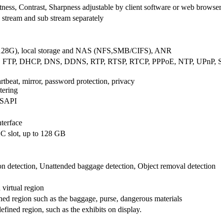
tness, Contrast, Sharpness adjustable by client software or web browse
 stream and sub stream separately
8G), local storage and NAS (NFS,SMB/CIFS), ANR
 FTP, DHCP, DNS, DDNS, RTP, RTSP, RTCP, PPPoE, NTP, UPnP, S
artbeat, mirror, password protection, privacy
tering
 ISAPI
terface
 slot, up to 128 GB
ion detection, Unattended baggage detection, Object removal detection
 virtual region
fined region such as the baggage, purse, dangerous materials
fined region, such as the exhibits on display.