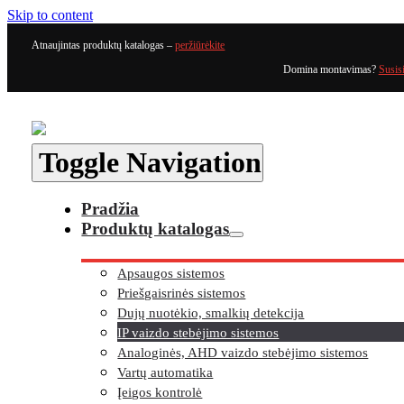
Skip to content
Atnaujintas produktų katalogas –
peržiūrėkite
Domina montavimas?
Susis
Toggle Navigation
Pradžia
Produktų katalogas
Apsaugos sistemos
Priešgaisrinės sistemos
Dujų nuotėkio, smalkių detekcija
IP vaizdo stebėjimo sistemos
Analoginės, AHD vaizdo stebėjimo sistemos
Vartų automatika
Įeigos kontrolė