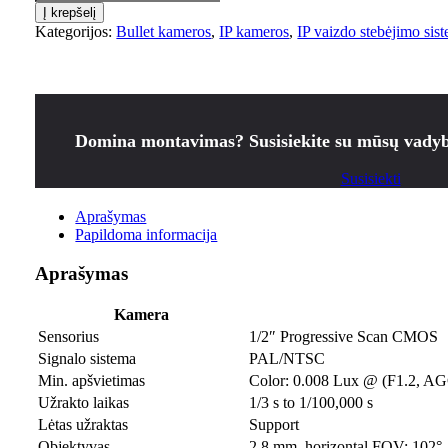
Į krepšelį
Kategorijos:
Bullet kameros
,
IP kameros
,
IP vaizdo stebėjimo sis
Domina montavimas? Susisiekite su mūsų vadyb
Susisiekti
Aprašymas
Papildoma informacija
Aprašymas
Kamera
Sensorius
1/2″ Progressive Scan CMOS
Signalo sistema
PAL/NTSC
Min. apšvietimas
Color: 0.008 Lux @ (F1.2, A
Užrakto laikas
1/3 s to 1/100,000 s
Lėtas užraktas
Support
Objektyvas
2.8 mm, horizontal FOV: 102°,