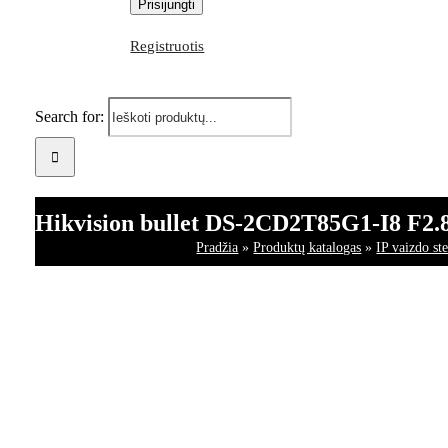
Registruotis
Search for:
Hikvision bullet DS-2CD2T85G1-I8 F2.8
Pradžia
»
Produktų katalogas
»
IP vaizdo st