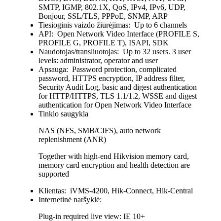
SMTP, IGMP, 802.1X, QoS, IPv4, IPv6, UDP,
Bonjour, SSL/TLS, PPPoE, SNMP, ARP
Tiesioginis vaizdo žiūrėjimas:
Up to 6 channels
API:
Open Network Video Interface (PROFILE S,
PROFILE G, PROFILE T), ISAPI, SDK
Naudotojas/transliuotojas:
Up to 32 users. 3 user
levels: administrator, operator and user
Apsauga:
Password protection, complicated
password, HTTPS encryption, IP address filter,
Security Audit Log, basic and digest authentication
for HTTP/HTTPS, TLS 1.1/1.2, WSSE and digest
authentication for Open Network Video Interface
Tinklo saugykla
NAS (NFS, SMB/CIFS), auto network
replenishment (ANR)
Together with high-end Hikvision memory card,
memory card encryption and health detection are
supported
Klientas:
iVMS-4200, Hik-Connect, Hik-Central
Internetinė naršyklė:
Plug-in required live view: IE 10+