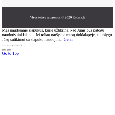
Visos teisės saugomos © 2026 Kotesa.lt
Mes naudojame slapukus, kurie užtikrina, kad Jums bus patogu
naudotis tinklalapiu. Jei toliau naršysite mūsų tinklalapyje, tai tolygu
Jūsų sutikimui su slapukų naudojimu.
Gerai
Go to Top