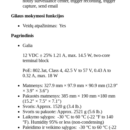
notify surveillance center, trigger recording, trigger
capture, send email
Gilaus mokymosi funkcijos
Veidų atpažinimas:
Yes
Pagrindinis
Galia
12 VDC ± 25% 1.21 A, max. 14.5 W, two-core
terminal block
PoE: 802.3at, Class 4, 42.5 V to 57 V, 0.43 A to
0.32 A, max. 18 W
Matmenys:
327.9 mm × 97.9 mm × 90.9 mm (12.9″
× 3.9″ × 3.6″)
Pakuotės matmenys:
385 mm × 190 mm ×180 mm
(15.2″ × 7.5″ × 7.1″)
Svoris:
Approx. 1520 g (3.4 lb.)
Svoris su pakuote:
Approx. 2521 g (5.6 lb.)
Laikymo sąlygos:
-30 °C to 60 °C (-22 °F to 140
°F). Humidity 95% or less (non-condensing)
Paleidimo ir veikimo sąlygos:
-30 °C to 60 °C (-22