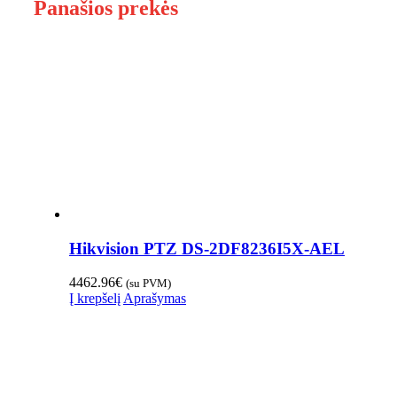
Panašios prekės
Hikvision PTZ DS-2DF8236I5X-AEL
4462.96
€
(su PVM)
Į krepšelį
Aprašymas