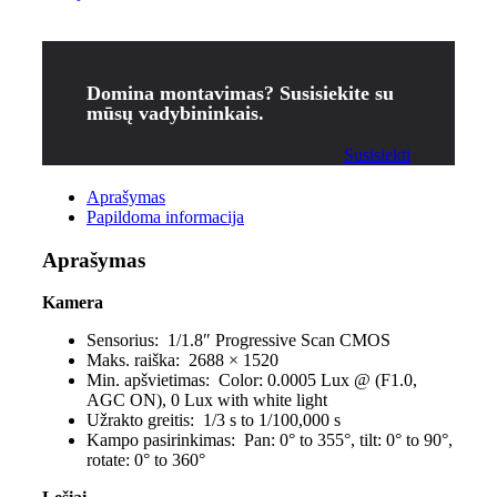
Domina montavimas? Susisiekite su
mūsų vadybininkais.
Susisiekti
Aprašymas
Papildoma informacija
Aprašymas
Kamera
Sensorius:
1/1.8″ Progressive Scan CMOS
Maks. raiška:
2688 × 1520
Min. apšvietimas:
Color: 0.0005 Lux @ (F1.0,
AGC ON), 0 Lux with white light
Užrakto greitis:
1/3 s to 1/100,000 s
Kampo pasirinkimas:
Pan: 0° to 355°, tilt: 0° to 90°,
rotate: 0° to 360°