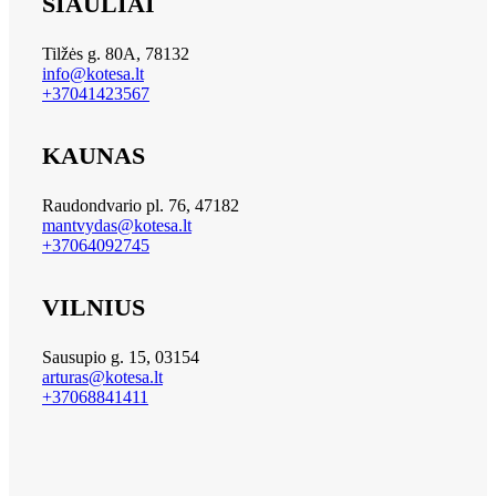
ŠIAULIAI
Tilžės g. 80A, 78132
info@kotesa.lt
+37041423567
KAUNAS
Raudondvario pl. 76, 47182
mantvydas@kotesa.lt
+37064092745
VILNIUS
Sausupio g. 15, 03154
arturas@kotesa.lt
+37068841411