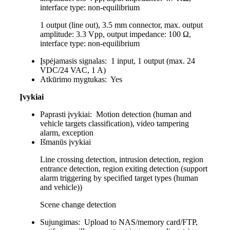
interface type: non-equilibrium
1 output (line out), 3.5 mm connector, max. output
amplitude: 3.3 Vpp, output impedance: 100 Ω,
interface type: non-equilibrium
Įspėjamasis signalas:
1 input, 1 output (max. 24
VDC/24 VAC, 1 A)
Atkūrimo mygtukas:
Yes
Įvykiai
Paprasti įvykiai:
Motion detection (human and
vehicle targets classification), video tampering
alarm, exception
Išmanūs įvykiai
Line crossing detection, intrusion detection, region
entrance detection, region exiting detection (support
alarm triggering by specified target types (human
and vehicle))
Scene change detection
Sujungimas:
Upload to NAS/memory card/FTP,