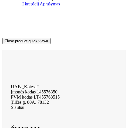
Į krepšelį
Aprašymas
Close product quick view
×
UAB „Kotesa”
Įmonės kodas 145576350
PVM kodas LT455763515
Tilžės g. 80A, 78132
Šiauliai