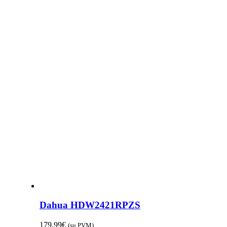
Dahua HDW2421RPZS
179.99
€
(su PVM)