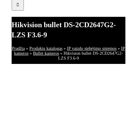
Hikvision bullet DS-2CD2647G2-
LZS F3.6-9
Pradžia
»
Produktų katalogas
»
IP vaizdo stebėjimo sistemos
»
IP
kameros
»
Bullet kameros
»
Hikvision bullet DS-2CD2647G2-
LZS F3.6-9