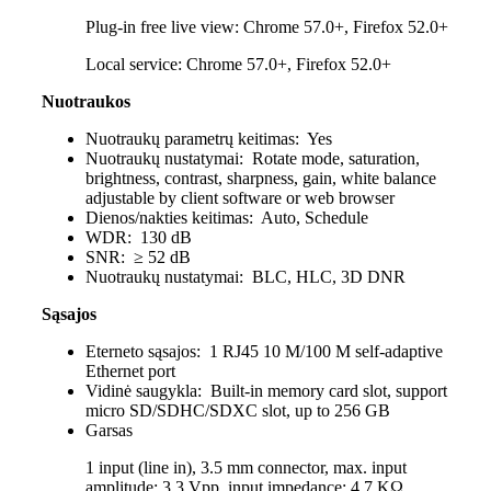
Plug-in free live view: Chrome 57.0+, Firefox 52.0+
Local service: Chrome 57.0+, Firefox 52.0+
Nuotraukos
Nuotraukų parametrų keitimas:
Yes
Nuotraukų nustatymai:
Rotate mode, saturation,
brightness, contrast, sharpness, gain, white balance
adjustable by client software or web browser
Dienos/nakties keitimas:
Auto, Schedule
WDR:
130 dB
SNR:
≥ 52 dB
Nuotraukų nustatymai:
BLC, HLC, 3D DNR
Sąsajos
Eterneto sąsajos:
1 RJ45 10 M/100 M self-adaptive
Ethernet port
Vidinė saugykla:
Built-in memory card slot, support
micro SD/SDHC/SDXC slot, up to 256 GB
Garsas
1 input (line in), 3.5 mm connector, max. input
amplitude: 3.3 Vpp, input impedance: 4.7 KΩ,