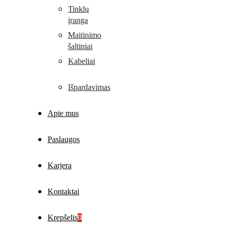
Tinklų
įranga
Maitinimo
šaltiniai
Kabeliai
Išpardavimas
Apie mus
Paslaugos
Karjera
Kontaktai
Krepšelis
0