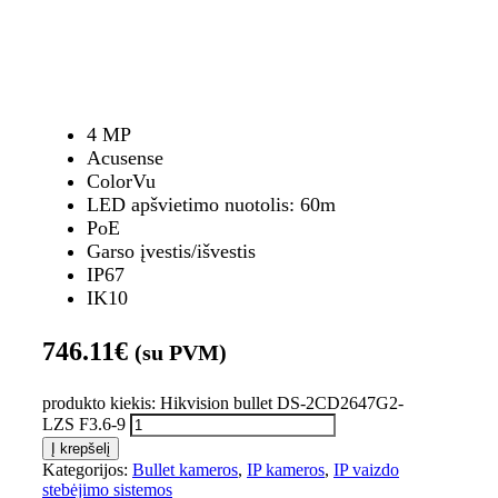
4 MP
Acusense
ColorVu
LED apšvietimo nuotolis: 60m
PoE
Garso įvestis/išvestis
IP67
IK10
746.11
€
(su PVM)
produkto kiekis: Hikvision bullet DS-2CD2647G2-
LZS F3.6-9
Į krepšelį
Kategorijos:
Bullet kameros
,
IP kameros
,
IP vaizdo
stebėjimo sistemos