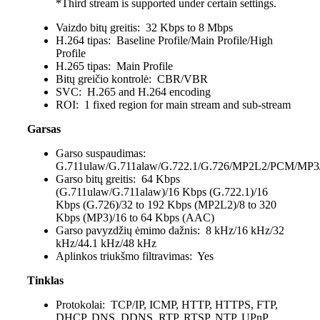
*Third stream is supported under certain settings.
Vaizdo bitų greitis:
32 Kbps to 8 Mbps
H.264 tipas:
Baseline Profile/Main Profile/High
Profile
H.265 tipas:
Main Profile
Bitų greičio kontrolė:
CBR/VBR
SVC:
H.265 and H.264 encoding
ROI:
1 fixed region for main stream and sub-stream
Garsas
Garso suspaudimas:
G.711ulaw/G.711alaw/G.722.1/G.726/MP2L2/PCM/MP
Garso bitų greitis:
64 Kbps
(G.711ulaw/G.711alaw)/16 Kbps (G.722.1)/16
Kbps (G.726)/32 to 192 Kbps (MP2L2)/8 to 320
Kbps (MP3)/16 to 64 Kbps (AAC)
Garso pavyzdžių ėmimo dažnis:
8 kHz/16 kHz/32
kHz/44.1 kHz/48 kHz
Aplinkos triukšmo filtravimas:
Yes
Tinklas
Protokolai:
TCP/IP, ICMP, HTTP, HTTPS, FTP,
DHCP, DNS, DDNS, RTP, RTSP, NTP, UPnP,