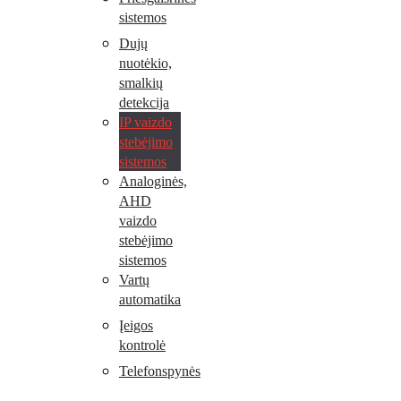
sistemos
Dujų
nuotėkio,
smalkių
detekcija
IP vaizdo
stebėjimo
sistemos
Analoginės,
AHD
vaizdo
stebėjimo
sistemos
Vartų
automatika
Įeigos
kontrolė
Telefonspynės