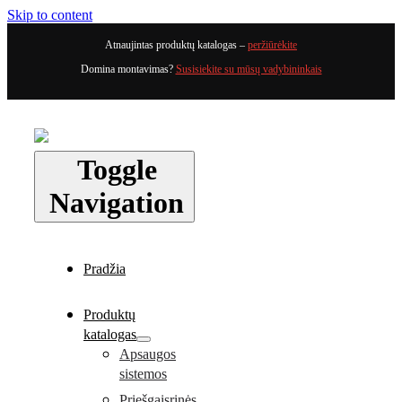
Skip to content
Atnaujintas produktų katalogas –
peržiūrėkite
Domina montavimas?
Susisiekite su mūsų vadybininkais
Toggle
Navigation
Pradžia
Produktų
katalogas
Apsaugos
sistemos
Priešgaisrinės