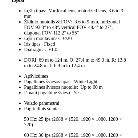
Lęšiai
Lęšių tipas:
Varifocal lens, motorized lens, 3.6 to 9
mm
Židinio nuotolis & FOV:
3.6 to 9 mm, horizontal
FOV 92.3° to 48°, vertical FOV 48.4° to 27°,
diagonal FOV 112.2° to 55°
Lęšių montavimas:
Ø20
Iris tipas:
Fixed
Diafragma:
F1.0
DORI:
69 m to 124 m, O: 27.4 m to 49.3 m, R: 13.8
m to 24.8 m, I: 6.9 m to 12.4 m
Apšvietimas
Pagalbinės šviesos tipas:
White Light
Pagalbinės šviesos nuotolis:
Up to 60 m
Išmani pagalbinė šviesa:
Yes
Vaizdo parametrai
Pagrindinis srautas
50 Hz: 25 fps (2688 × 1520, 1920 × 1080, 1280 ×
720)
60 Hz: 30 fps (2688 × 1520, 1920 × 1080, 1280 ×