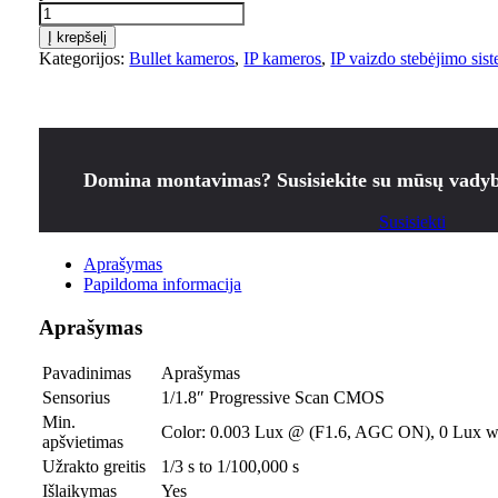
Į krepšelį
Kategorijos:
Bullet kameros
,
IP kameros
,
IP vaizdo stebėjimo sis
Domina montavimas? Susisiekite su mūsų vadyb
Susisiekti
Aprašymas
Papildoma informacija
Aprašymas
Pavadinimas
Aprašymas
Sensorius
1/1.8″ Progressive Scan CMOS
Min.
Color: 0.003 Lux @ (F1.6, AGC ON), 0 Lux w
apšvietimas
Užrakto greitis
1/3 s to 1/100,000 s
Išlaikymas
Yes