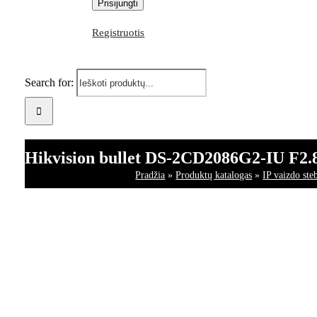
Registruotis
Search for:
Hikvision bullet DS-2CD2086G2-IU F2.8 
Pradžia
»
Produktų katalogas
»
IP vaizdo ste