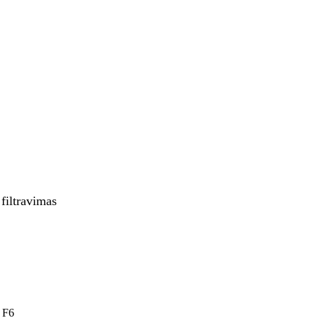
filtravimas
/ F6