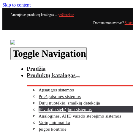
Skip to content
Atnaujintas produktų katalogas –
peržiūrėkite
Domina montavimas?
Susis
Toggle Navigation
Pradžia
Produktų katalogas
Apsaugos sistemos
Priešgaisrinės sistemos
Dujų nuotėkio, smalkių detekcija
IP vaizdo stebėjimo sistemos
Analoginės, AHD vaizdo stebėjimo sistemos
Vartų automatika
Įeigos kontrolė