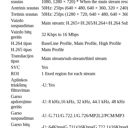
srautas
1080, 1280 × 720) * When the main stream resolu
Antrinis srautas
50Hz: 25fps (640 × 480, 640 × 360, 320 × 240)
Tretinis srautas
50Hz: 25fps (1280 × 720, 640 × 480, 640 × 360
Vaizdo
Main stream: H.265+/H.265/H.264+/H.264 Sub
suspaudimas
Vaizdo bitų
32 Kbps to 16 Mbps
greitis
H.264 tipas
BaseLine Profile, Main Profile, High Profile
H.265 tipas
Main Profile
Transliacijos
Main stream/sub-stream/third stream
tipas
SVC
Yes
ROI
1 fixed region for each stream
Aplinkos
triukšmų
-U: Yes
filtravimas
Garso
apdorojimo
-U: 8 kHz,16 kHz, 32 kHz, 44.1 kHz, 48 kHz
greitis
Garso
-U: G.711/G.722.1/G.726/MP2L2/PCM/MP3
suspaudimas
Garso bitų
-U: 64Kbps(G.711)/16Kbps(G.722.1)/16Kbp