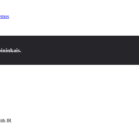
temos
ininkais.
ith IR