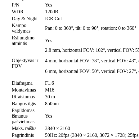
P/N
Yes
WDR
120dB
Day & Night
ICR Cut
Kampo
Pan: 0 to 360°, tilt: 0 to 90°, rotation: 0 to 360°
valdymas
Išsijungimo
Yes
atmintis
2.8 mm, horizontal FOV: 102°, vertical FOV: 5
Objektyvas ir
4 mm, horizontal FOV: 78°, vertical FOV: 43°,
FOV
6 mm, horizontal FOV: 50°, vertical FOV: 27°,
Diafragma
F1.6
Montavimas
M16
IR atstumas
30 m
Bangos ilgis
850nm
Papildomas
išmanus
Yes
pašvietimas
Maks. raiška
3840 × 2160
Pagrindinis
50Hz: 20fps (3840 × 2160, 3072 × 1728) 25fps