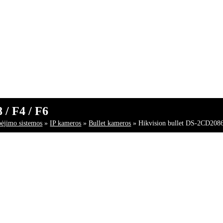
/ F4 / F6
bėjimo sistemos
»
IP kameros
»
Bullet kameros
»
Hikvision bullet DS-2CD2086