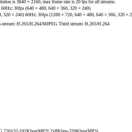
tion is 3840 × 2160, max frame rate is 20 fps for all streams.
 60Hz: 30fps (640 × 480, 640 × 360, 320 × 240)
, 320 × 240) 60Hz: 30fps (1280 × 720, 640 × 480, 640 × 360, 320 × 
-stream: H.265/H.264/MJPEG Third stream: H.265/H.264
s(G.726)/32-192Kbps(MP2L2)/8Kbps-320Kbps(MP3)