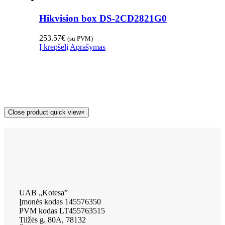
Hikvision box DS-2CD2821G0
253.57
€
(su PVM)
Į krepšelį
Aprašymas
Close product quick view
×
UAB „Kotesa”
Įmonės kodas 145576350
PVM kodas LT455763515
Tilžės g. 80A, 78132