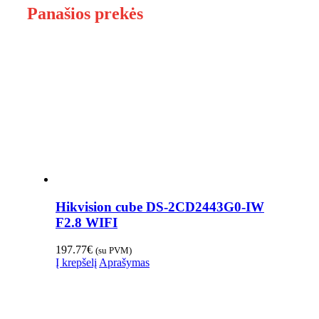
Panašios prekės
Hikvision cube DS-2CD2443G0-IW
F2.8 WIFI
197.77
€
(su PVM)
Į krepšelį
Aprašymas