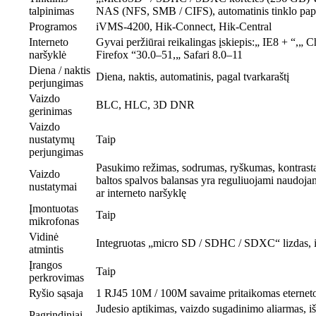
talpinimas
NAS (NFS, SMB / CIFS), automatinis tinklo pa
Programos
iVMS-4200, Hik-Connect, Hik-Central
Interneto
Gyvai peržiūrai reikalingas įskiepis:„ IE8 + “,„
naršyklė
Firefox “30.0–51,„ Safari 8.0–11
Diena / naktis
Diena, naktis, automatinis, pagal tvarkaraštį
perjungimas
Vaizdo
BLC, HLC, 3D DNR
gerinimas
Vaizdo
nustatymų
Taip
perjungimas
Pasukimo režimas, sodrumas, ryškumas, kontrast
Vaizdo
baltos spalvos balansas yra reguliuojami naudoja
nustatymai
ar interneto naršyklę
Įmontuotas
Taip
mikrofonas
Vidinė
Integruotas „micro SD / SDHC / SDXC“ lizdas, 
atmintis
Įrangos
Taip
perkrovimas
Ryšio sąsaja
1 RJ45 10M / 100M savaime pritaikomas eterneto
Judesio aptikimas, vaizdo sugadinimo aliarmas, iši
Pagrindiniai