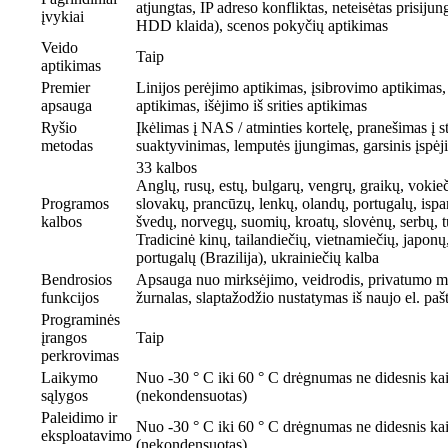
atjungtas, IP adreso konfliktas, neteisėtas prisij
įvykiai
HDD klaida), scenos pokyčių aptikimas
Veido
Taip
aptikimas
Premier
Linijos perėjimo aptikimas, įsibrovimo aptikimas, į
apsauga
aptikimas, išėjimo iš srities aptikimas
Ryšio
Įkėlimas į NAS / atminties kortelę, pranešimas į s
metodas
suaktyvinimas, lemputės įjungimas, garsinis įspėj
33 kalbos
Anglų, rusų, estų, bulgarų, vengrų, graikų, vokieči
Programos
slovakų, prancūzų, lenkų, olandų, portugalų, isp
kalbos
švedų, norvegų, suomių, kroatų, slovėnų, serbų, t
Tradicinė kinų, tailandiečių, vietnamiečių, japonų, 
portugalų (Brazilija), ukrainiečių kalba
Bendrosios
Apsauga nuo mirksėjimo, veidrodis, privatumo m
funkcijos
žurnalas, slaptažodžio nustatymas iš naujo el. paštu
Programinės
įrangos
Taip
perkrovimas
Laikymo
Nuo -30 ° C iki 60 ° C drėgnumas ne didesnis k
sąlygos
(nekondensuotas)
Paleidimo ir
Nuo -30 ° C iki 60 ° C drėgnumas ne didesnis k
eksploatavimo
(nekondensuotas)