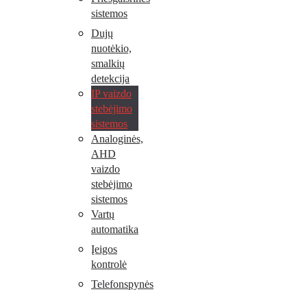
sistemos
Dujų
nuotėkio,
smalkių
detekcija
IP vaizdo
stebėjimo
sistemos
Analoginės,
AHD
vaizdo
stebėjimo
sistemos
Vartų
automatika
Įeigos
kontrolė
Telefonspynės