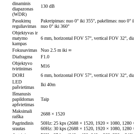
dinaminis
130 dB
diapazonas
(WDR)
Pasukimų
Pakreipimas: nuo 0° iki 355°, pakėlimas: nuo 0° i
reguliavimas
nuo 0° iki 360°
Objektyvas ir
matymo
6 mm, horizontal FOV 57°, vertical FOV 32°, d
kampas
Fokusavimas
Nuo 2.5 m iki ∞
Diafragma
F1.0
Objektyvo
M16
tvirtinimas
DORI
6 mm, horizontal FOV 57°, vertical FOV 32°, d
LED
Iki 40m
pašvietimas
Išmanusis
papildomas
Taip
apšvietimas
Maksimali
2688 × 1520
raiška
Pagrindinis
50Hz: 25 kps (2688 × 1520, 1920 × 1080, 1280 
srautas
60Hz: 30 kps (2688 × 1520, 1920 × 1080, 1280 