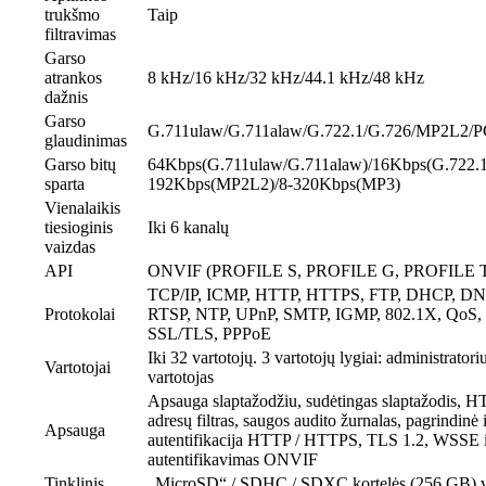
trukšmo
Taip
filtravimas
Garso
atrankos
8 kHz/16 kHz/32 kHz/44.1 kHz/48 kHz
dažnis
Garso
G.711ulaw/G.711alaw/G.722.1/G.726/MP2L2
glaudinimas
Garso bitų
64Kbps(G.711ulaw/G.711alaw)/16Kbps(G.722.1
sparta
192Kbps(MP2L2)/8-320Kbps(MP3)
Vienalaikis
tiesioginis
Iki 6 kanalų
vaizdas
API
ONVIF (PROFILE S, PROFILE G, PROFILE T
TCP/IP, ICMP, HTTP, HTTPS, FTP, DHCP, DN
Protokolai
RTSP, NTP, UPnP, SMTP, IGMP, 802.1X, QoS, 
SSL/TLS, PPPoE
Iki 32 vartotojų. 3 vartotojų lygiai: administratoriu
Vartotojai
vartotojas
Apsauga slaptažodžiu, sudėtingas slaptažodis, H
adresų filtras, saugos audito žurnalas, pagrindinė 
Apsauga
autentifikacija HTTP / HTTPS, TLS 1.2, WSSE i
autentifikavimas ONVIF
Tinklinis
„MicroSD“ / SDHC / SDXC kortelės (256 GB) vie