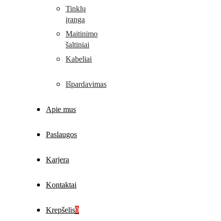
Tinklų
įranga
Maitinimo
šaltiniai
Kabeliai
Išpardavimas
Apie mus
Paslaugos
Karjera
Kontaktai
Krepšelis
0