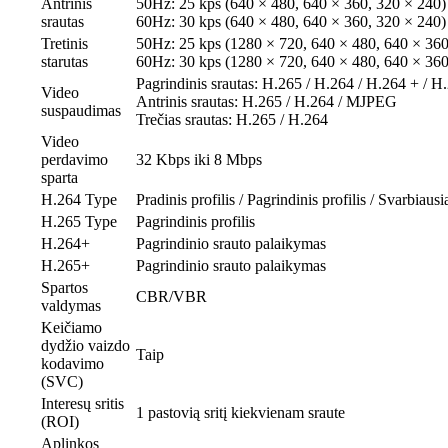
Antrinis
50Hz: 25 kps (640 × 480, 640 × 360, 320 × 240)
srautas
60Hz: 30 kps (640 × 480, 640 × 360, 320 × 240)
Tretinis
50Hz: 25 kps (1280 × 720, 640 × 480, 640 × 360
starutas
60Hz: 30 kps (1280 × 720, 640 × 480, 640 × 360
Pagrindinis srautas: H.265 / H.264 / H.264 + / H
Video
Antrinis srautas: H.265 / H.264 / MJPEG
suspaudimas
Trečias srautas: H.265 / H.264
Video
perdavimo
32 Kbps iki 8 Mbps
sparta
H.264 Type
Pradinis profilis / Pagrindinis profilis / Svarbiausia
H.265 Type
Pagrindinis profilis
H.264+
Pagrindinio srauto palaikymas
H.265+
Pagrindinio srauto palaikymas
Spartos
CBR/VBR
valdymas
Keičiamo
dydžio vaizdo
Taip
kodavimo
(SVC)
Interesų sritis
1 pastovią sritį kiekvienam sraute
(ROI)
Aplinkos