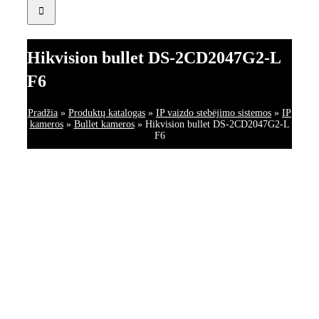
Hikvision bullet DS-2CD2047G2-L
F6
Pradžia
»
Produktų katalogas
»
IP vaizdo stebėjimo sistemos
»
IP
kameros
»
Bullet kameros
»
Hikvision bullet DS-2CD2047G2-L
F6