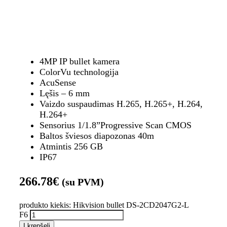
4MP IP bullet kamera
ColorVu technologija
AcuSense
Lęšis – 6 mm
Vaizdo suspaudimas H.265, H.265+, H.264,
H.264+
Sensorius 1/1.8”Progressive Scan CMOS
Baltos šviesos diapozonas 40m
Atmintis 256 GB
IP67
266.78
€
(su PVM)
produkto kiekis: Hikvision bullet DS-2CD2047G2-L
F6
Į krepšelį