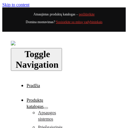
Skip to content
Atnaujintas produktų katalogas –
peržiūrėkite
Domina montavimas?
Susisiekite su mūsų vadybininkais
Toggle
Navigation
Pradžia
Produktų
katalogas
Apsaugos
sistemos
Priešgaisrinės