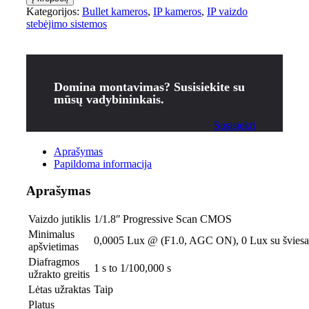
Kategorijos:
Bullet kameros
,
IP kameros
,
IP vaizdo
stebėjimo sistemos
Domina montavimas? Susisiekite su
mūsų vadybininkais.
Susisiekti
Aprašymas
Papildoma informacija
Aprašymas
Vaizdo jutiklis
1/1.8ʺ Progressive Scan CMOS
Minimalus
0,0005 Lux @ (F1.0, AGC ON), 0 Lux su šviesa
apšvietimas
Diafragmos
1 s to 1/100,000 s
užrakto greitis
Lėtas užraktas
Taip
Platus