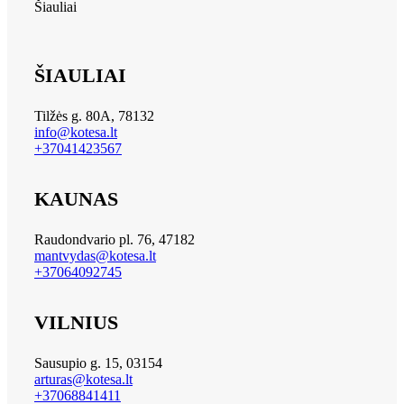
Šiauliai
ŠIAULIAI
Tilžės g. 80A, 78132
info@kotesa.lt
+37041423567
KAUNAS
Raudondvario pl. 76, 47182
mantvydas@kotesa.lt
+37064092745
VILNIUS
Sausupio g. 15, 03154
arturas@kotesa.lt
+37068841411