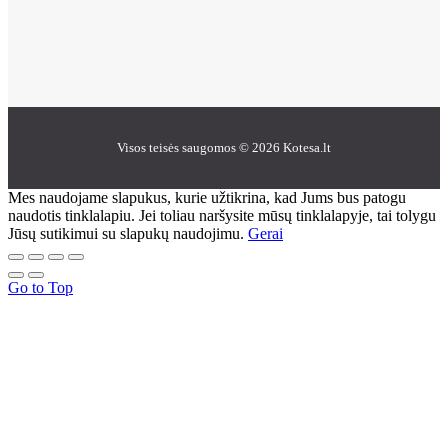
Visos teisės saugomos © 2026 Kotesa.lt
Mes naudojame slapukus, kurie užtikrina, kad Jums bus patogu
naudotis tinklalapiu. Jei toliau naršysite mūsų tinklalapyje, tai tolygu
Jūsų sutikimui su slapukų naudojimu.
Gerai
Go to Top