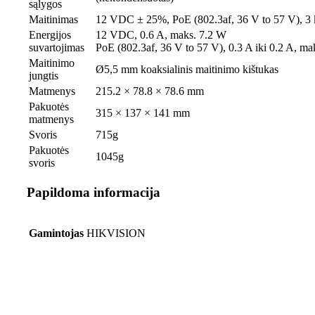
sąlygos
Maitinimas
12 VDC ± 25%, PoE (802.3af, 36 V to 57 V), 3 
Energijos
12 VDC, 0.6 A, maks. 7.2 W
suvartojimas
PoE (802.3af, 36 V to 57 V), 0.3 A iki 0.2 A, ma
Maitinimo
Ø5,5 mm koaksialinis maitinimo kištukas
jungtis
Matmenys
215.2 × 78.8 × 78.6 mm
Pakuotės
315 × 137 × 141 mm
matmenys
Svoris
715g
Pakuotės
1045g
svoris
Papildoma informacija
Gamintojas
HIKVISION