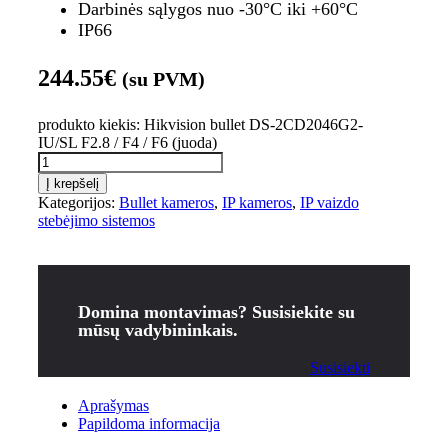
Darbinės sąlygos nuo -30°C iki +60°C
IP66
244.55
€
(su PVM)
produkto kiekis: Hikvision bullet DS-2CD2046G2-
IU/SL F2.8 / F4 / F6 (juoda)
Į krepšelį
Kategorijos:
Bullet kameros
,
IP kameros
,
IP vaizdo
stebėjimo sistemos
Domina montavimas? Susisiekite su
mūsų vadybininkais.
Susisiekti
Aprašymas
Papildoma informacija