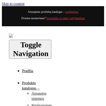
Skip to content
Atnaujintas produktų katalogas –
peržiūrėkite
Domina montavimas?
Susisiekite su mūsų vadybininkais
Toggle
Navigation
Pradžia
Produktų
katalogas
Apsaugos
sistemos
Priešgaisrinės