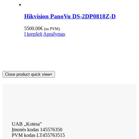
Hikvision PanoVu DS-2DP0818Z-D
5500.00
€
(su PVM)
Į krepšelį
Aprašymas
Close product quick view
×
UAB „Kotesa”
Įmonės kodas 145576350
PVM kodas LT455763515