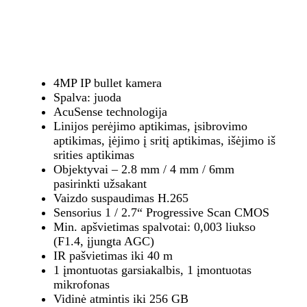
4MP IP bullet kamera
Spalva: juoda
AcuSense technologija
Linijos perėjimo aptikimas, įsibrovimo
aptikimas, įėjimo į sritį aptikimas, išėjimo iš
srities aptikimas
Objektyvai – 2.8 mm / 4 mm / 6mm
pasirinkti užsakant
Vaizdo suspaudimas H.265
Sensorius 1 / 2.7“ Progressive Scan CMOS
Min. apšvietimas spalvotai: 0,003 liukso
(F1.4, įjungta AGC)
IR pašvietimas iki 40 m
1 įmontuotas garsiakalbis, 1 įmontuotas
mikrofonas
Vidinė atmintis iki 256 GB