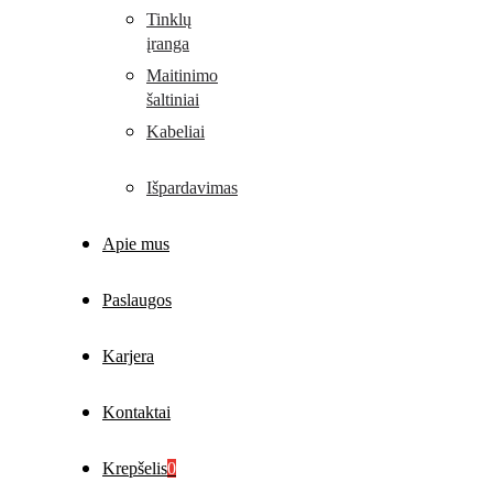
Tinklų
įranga
Maitinimo
šaltiniai
Kabeliai
Išpardavimas
Apie mus
Paslaugos
Karjera
Kontaktai
Krepšelis
0