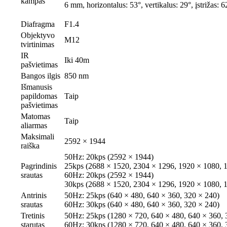
kampas
6 mm, horizontalus: 53°, vertikalus: 29°, įstrižas: 6
Diafragma
F1.4
Objektyvo
M12
tvirtinimas
IR
Iki 40m
pašvietimas
Bangos ilgis
850 nm
Išmanusis
papildomas
Taip
pašvietimas
Matomas
Taip
aliarmas
Maksimali
2592 × 1944
raiška
50Hz: 20kps (2592 × 1944)
Pagrindinis
25kps (2688 × 1520, 2304 × 1296, 1920 × 1080, 
srautas
60Hz: 20kps (2592 × 1944)
30kps (2688 × 1520, 2304 × 1296, 1920 × 1080, 
Antrinis
50Hz: 25kps (640 × 480, 640 × 360, 320 × 240)
srautas
60Hz: 30kps (640 × 480, 640 × 360, 320 × 240)
Tretinis
50Hz: 25kps (1280 × 720, 640 × 480, 640 × 360, 
starutas
60Hz: 30kps (1280 × 720, 640 × 480, 640 × 360, 