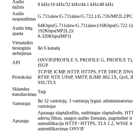
Audio
8 kHz/16 kHz/32 kHz/44.1 kHz/48 kHz
dažnis
Audio
G.711ulaw/G.711alaw/G.722.1/G.726/MP2L2/
suspaudimas
64Kbps(G.711ulaw/G.711alaw)/16Kbps(G.722.1)
Audio bitų
192Kbps(MP2L2)/
sparta
8-320Kbps(MP3)
Vienalaikis
tiesioginis
Iki 6 kanalų
stebėjimas
ONVIF(PROFILE S, PROFILE G, PROFILE T),
API
ISUP
TCP/IP, ICMP, HTTP, HTTPS, FTP, DHCP, DNS
Protokolai
RTSP, NTP, UPnP, SMTP, IGMP, 802.1X, QoS, IP
SSL/TLS
Sklandus
Taip
transliavimas
Iki 32 vartotojų. 3 vartotojų lygiai: administratorius
Vartotojai
vartotojas
Apsauga slaptažodžiu, sudėtingas slaptažodis, HTT
adresų filtras, saugos audito žurnalas, pagrindinė ir
Apsauga
autentifikacija HTTP / HTTPS, TLS 1.2, WSSE ir 
autentifikavimas ONVIF