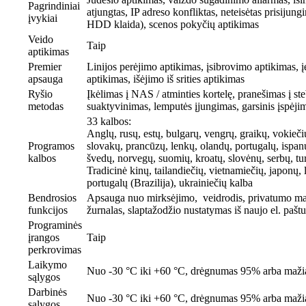
Pagrindiniai
atjungtas, IP adreso konfliktas, neteisėtas prisiju
įvykiai
HDD klaida), scenos pokyčių aptikimas
Veido
Taip
aptikimas
Premier
Linijos perėjimo aptikimas, įsibrovimo aptikimas, įė
apsauga
aptikimas, išėjimo iš srities aptikimas
Ryšio
Įkėlimas į NAS / atminties kortelę, pranešimas į ste
metodas
suaktyvinimas, lemputės įjungimas, garsinis įspėji
33 kalbos:
Anglų, rusų, estų, bulgarų, vengrų, graikų, vokiečių
Programos
slovakų, prancūzų, lenkų, olandų, portugalų, ispa
kalbos
švedų, norvegų, suomių, kroatų, slovėnų, serbų, tur
Tradicinė kinų, tailandiečių, vietnamiečių, japonų, l
portugalų (Brazilija), ukrainiečių kalba
Bendrosios
Apsauga nuo mirksėjimo, veidrodis, privatumo ma
funkcijos
žurnalas, slaptažodžio nustatymas iš naujo el. paštu,
Programinės
įrangos
Taip
perkrovimas
Laikymo
Nuo -30 °C iki +60 °C, drėgnumas 95% arba maži
sąlygos
Darbinės
Nuo -30 °C iki +60 °C, drėgnumas 95% arba maži
sąlygos