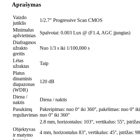
Aprašymas
Vaizdo
1/2.7″ Progressive Scan CMOS
jutiklis
Minimalus
Spalvotai: 0.003 Lux @ (F1.4, AGC įjungtas)
apšvietimas
Diafragmos
užrakto
Nuo 1/3 s iki 1/100,000 s
greitis
Lėtas
Taip
užraktas
Platus
dinaminis
120 dB
diapazonas
(WDR)
Diena /
Diena / naktis
naktis
Pasukimų
Pakreipimas: nuo 0° iki 360°, pakėlimas: nuo 0° ik
reguliavimas
nuo 0° iki 360°
2.8 mm, horizontalus: 103°, vertikalus: 55°, įstriža
Objektyvas
4 mm, horizontalus 83°, vertikalus: 45°, įstrižas: 98
ir matymo