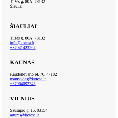
Tilžės g. 80A, 78132
Šiauliai
ŠIAULIAI
Tilžės g. 80A, 78132
info@kotesa.lt
+37041423567
KAUNAS
Raudondvario pl. 76, 47182
mantvydas@kotesa.lt
+37064092745
VILNIUS
Sausupio g. 15, 03154
arturas@kotesa.lt