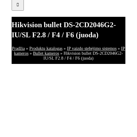
Hikvision bullet DS-2CD2046G2-
IU/SL F2.8 / F4 / F6 (juoda)
Pradžia
»
Produktų katalogas
»
IP vaizdo stebėjimo sistemos
»
IP
kameros
»
Bullet kameros
»
Hikvision bullet DS-2CD2046G2-
IU/SL F2.8 / F4 / F6 (juoda)