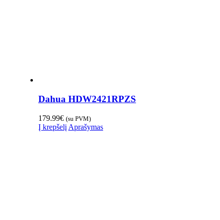
Dahua HDW2421RPZS
179.99
€
(su PVM)
Į krepšelį
Aprašymas