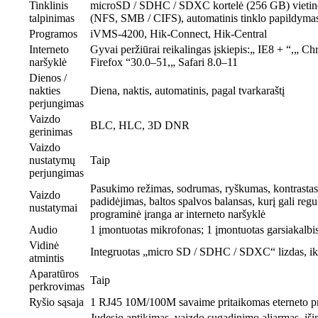
Tinklinis
microSD / SDHC / SDXC kortelė (256 GB) vietin
talpinimas
(NFS, SMB / CIFS), automatinis tinklo papildym
Programos
iVMS-4200, Hik-Connect, Hik-Central
Interneto
Gyvai peržiūrai reikalingas įskiepis:„ IE8 + “,„ C
naršyklė
Firefox “30.0–51,„ Safari 8.0–11
Dienos /
nakties
Diena, naktis, automatinis, pagal tvarkaraštį
perjungimas
Vaizdo
BLC, HLC, 3D DNR
gerinimas
Vaizdo
nustatymų
Taip
perjungimas
Pasukimo režimas, sodrumas, ryškumas, kontrastas
Vaizdo
padidėjimas, baltos spalvos balansas, kurį gali regul
nustatymai
programinė įranga ar interneto naršyklė
Audio
1 įmontuotas mikrofonas; 1 įmontuotas garsiakalbi
Vidinė
Integruotas „micro SD / SDHC / SDXC“ lizdas, i
atmintis
Aparatūros
Taip
perkrovimas
Ryšio sąsaja
1 RJ45 10M/100M savaime pritaikomas eterneto p
Judesio aptikimas, vaizdo sugadinimo aliarmas, išim