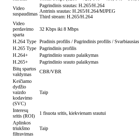
Pagrindinis srautas: H.265/H.264
Video
Antrinis srautas: H.265/H.264/MJPEG
suspaudimas
Third stream: H.265/H.264
Video
perdavimo
32 Kbps iki 8 Mbps
sparta
H.264 Type
Pradinis profilis / Pagrindinis profilis / Svarbiausias
H.265 Type
Pagrindinis profilis
H.264+
Pagrindinio srauto palaikymas
H.265+
Pagrindinio srauto palaikymas
Bitų spartos
CBR/VBR
valdymas
Keičiamo
dydžio
vaizdo
Taip
kodavimo
(SVC)
Interesų
1 fisuota sritis, kiekvienam srautui
sritis (ROI)
Aplinkos
triukšmo
Taip
filtravimas