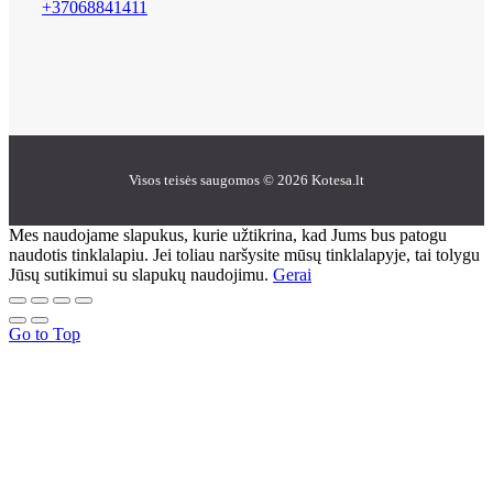
+37068841411
Visos teisės saugomos © 2026 Kotesa.lt
Mes naudojame slapukus, kurie užtikrina, kad Jums bus patogu
naudotis tinklalapiu. Jei toliau naršysite mūsų tinklalapyje, tai tolygu
Jūsų sutikimui su slapukų naudojimu.
Gerai
Go to Top