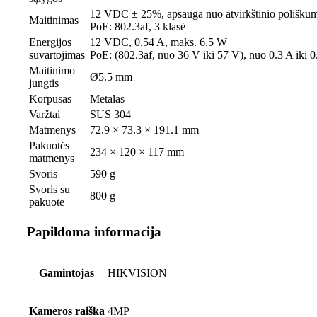
12 VDC ± 25%, apsauga nuo atvirkštinio polišku
Maitinimas
PoE: 802.3af, 3 klasė
Energijos
12 VDC, 0.54 A, maks. 6.5 W
suvartojimas
PoE: (802.3af, nuo 36 V iki 57 V), nuo 0.3 A iki 
Maitinimo
Ø5.5 mm
jungtis
Korpusas
Metalas
Varžtai
SUS 304
Matmenys
72.9 × 73.3 × 191.1 mm
Pakuotės
234 × 120 × 117 mm
matmenys
Svoris
590 g
Svoris su
800 g
pakuote
Papildoma informacija
Gamintojas
HIKVISION
Kameros raiška
4MP