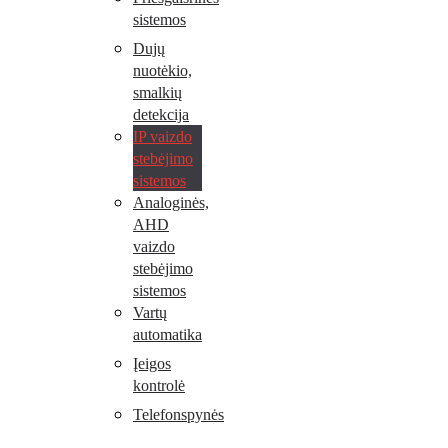
sistemos
Dujų
nuotėkio,
smalkių
detekcija
IP vaizdo
stebėjimo
sistemos
Analoginės,
AHD
vaizdo
stebėjimo
sistemos
Vartų
automatika
Įeigos
kontrolė
Telefonspynės