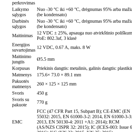
perkrovimas
Laikymo
Nuo -30 °C iki +60 °C, drėgnumas 95% arba maži
sąlygos
(be kondensato)
Darbinės
Nuo -30 °C iki +60 °C, drėgnumas 95% arba maži
sąlygos
(be kondensato)
12 VDC ± 25%, apsauga nuo atvirkštinio polišku
Maitinimas
PoE: 802.3af, 3 klasė
Energijos
12 VDC, 0.67 A, maks. 8 W
suvartojimas
Maitinimo
Ø5.5 mm
jungtis
Korpusas
Priekinis dangtis: metalinis, galinis dangtis: plastiki
Matmenys
175.6× 73.0 × 89.1 mm
Pakuotės
260 × 125 × 125 mm
matmenys
Svoris
450 g
Svoris su
770 g
pakuote
FCC (47 CFR Part 15, Subpart B); CE-EMC (EN
55032: 2015, EN 61000-3-2: 2014, EN 61000-3-3
EMC
2013, EN 50130-4: 2011 +A1: 2014); RCM
(AS/NZS CISPR 32: 2015); IC (ICES-003: Issue 6