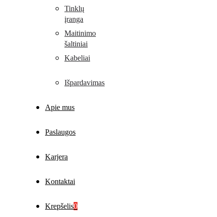
Tinklų
įranga
Maitinimo
šaltiniai
Kabeliai
Išpardavimas
Apie mus
Paslaugos
Karjera
Kontaktai
Krepšelis
0