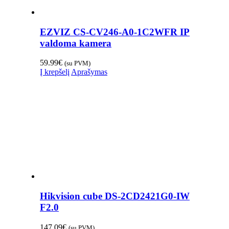
EZVIZ CS-CV246-A0-1C2WFR IP
valdoma kamera
59.99
€
(su PVM)
Į krepšelį
Aprašymas
Hikvision cube DS-2CD2421G0-IW
F2.0
147.09
€
(su PVM)