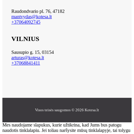
Raudondvario pl. 76, 47182
mantvydas@kotesa.lt
+37064092745
VILNIUS
Sausupio g. 15, 03154
arturas@kotesa.lt
+37068841411
Visos teisės saugomos © 2026 Kotesa.lt
Mes naudojame slapukus, kurie užtikrina, kad Jums bus patogu
naudotis tinklalapiu. Jei toliau naršysite mūsų tinklalapyje, tai tolygu