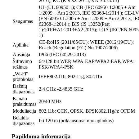
2016); KC (KN 32: 2015, KN 35: 2015)
UL (UL 60950-1); CB (IEC 60950-1:2005 + Am
1:2009 + Am 2:2013, IEC 62368-1:2014 ); CE-L
(EN 60950-1:2005 + Am 1:2009 + Am 2:2013, IE
Saugumas
62368-1:2014 ); BIS (IS 13252(Part
1):2010+A1:2013+A2:2015); LOA (IEC/EN 6095
1)
CE-RoHS (2011/65/EU); WEEE (2012/19/EU);
Aplinka
Reach (Regulation (EC) No 1907/2006)
Apsauga
IP66 (IEC 60529-2013)
Šifravimo
64/128-bit WEP, WPA-EAP/WPA2-EAP, WPA-
režimas
PSK/WPA4-PSK
„Wi-Fi“
IEEE802.11b, 802.11g, 802.11n
protokolas
Dažnių
2.4 GHz -2.4835 GHz
diapazonas
Kanalo
20/40 MHz
pralaidumas
Moduliacija
802.11b: CCK, QPSK, BPSK802.11g/n: OFDM
Belaidis
Iki 120 m (priklausomai nuo aplinkos)
diapazonas
Papildoma informacija