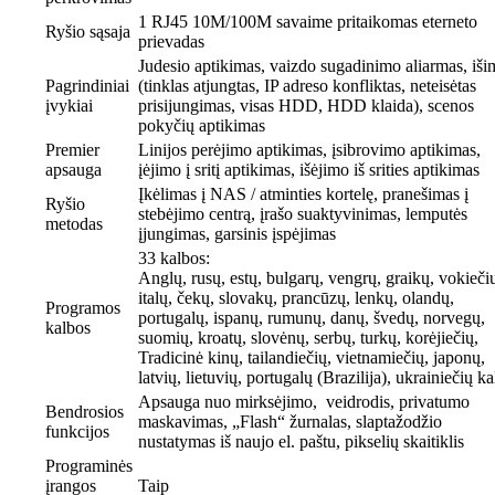
1 RJ45 10M/100M savaime pritaikomas eterneto
Ryšio sąsaja
prievadas
Judesio aptikimas, vaizdo sugadinimo aliarmas, išim
Pagrindiniai
(tinklas atjungtas, IP adreso konfliktas, neteisėtas
įvykiai
prisijungimas, visas HDD, HDD klaida), scenos
pokyčių aptikimas
Premier
Linijos perėjimo aptikimas, įsibrovimo aptikimas,
apsauga
įėjimo į sritį aptikimas, išėjimo iš srities aptikimas
Įkėlimas į NAS / atminties kortelę, pranešimas į
Ryšio
stebėjimo centrą, įrašo suaktyvinimas, lemputės
metodas
įjungimas, garsinis įspėjimas
33 kalbos:
Anglų, rusų, estų, bulgarų, vengrų, graikų, vokieči
italų, čekų, slovakų, prancūzų, lenkų, olandų,
Programos
portugalų, ispanų, rumunų, danų, švedų, norvegų,
kalbos
suomių, kroatų, slovėnų, serbų, turkų, korėjiečių,
Tradicinė kinų, tailandiečių, vietnamiečių, japonų,
latvių, lietuvių, portugalų (Brazilija), ukrainiečių k
Apsauga nuo mirksėjimo, veidrodis, privatumo
Bendrosios
maskavimas, „Flash“ žurnalas, slaptažodžio
funkcijos
nustatymas iš naujo el. paštu, pikselių skaitiklis
Programinės
įrangos
Taip