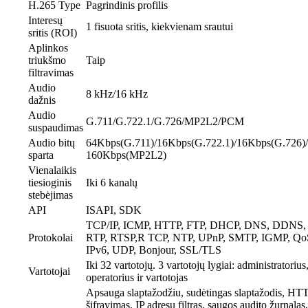
H.265 Type
Pagrindinis profilis
Interesų
1 fisuota sritis, kiekvienam srautui
sritis (ROI)
Aplinkos
triukšmo
Taip
filtravimas
Audio
8 kHz/16 kHz
dažnis
Audio
G.711/G.722.1/G.726/MP2L2/PCM
suspaudimas
Audio bitų
64Kbps(G.711)/16Kbps(G.722.1)/16Kbps(G.726)/
sparta
160Kbps(MP2L2)
Vienalaikis
tiesioginis
Iki 6 kanalų
stebėjimas
API
ISAPI, SDK
TCP/IP, ICMP, HTTP, FTP, DHCP, DNS, DDNS,
Protokolai
RTP, RTSP,R TCP, NTP, UPnP, SMTP, IGMP, Qo
IPv6, UDP, Bonjour, SSL/TLS
Iki 32 vartotojų. 3 vartotojų lygiai: administratorius
Vartotojai
operatorius ir vartotojas
Apsauga slaptažodžiu, sudėtingas slaptažodis, HT
šifravimas, IP adresų filtras, saugos audito žurnalas,