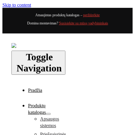
Skip to content
Atnaujintas produktų katalogas –
peržiūrėkite
Domina montavimas?
Susisiekite su mūsų vadybininkais
Toggle
Navigation
Pradžia
Produktų
katalogas
Apsaugos
sistemos
Priešgaisrinės