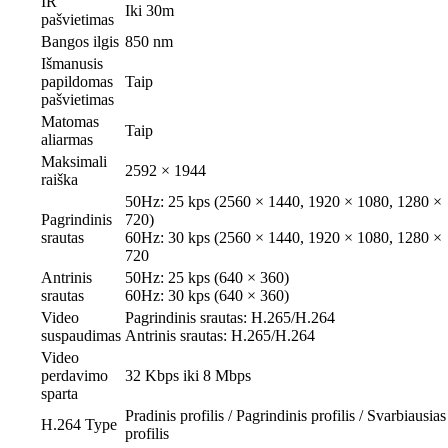
IR
Iki 30m
pašvietimas
Bangos ilgis
850 nm
Išmanusis
papildomas
Taip
pašvietimas
Matomas
Taip
aliarmas
Maksimali
2592 × 1944
raiška
50Hz: 25 kps (2560 × 1440, 1920 × 1080, 1280 ×
Pagrindinis
720)
srautas
60Hz: 30 kps (2560 × 1440, 1920 × 1080, 1280 ×
720
Antrinis
50Hz: 25 kps (640 × 360)
srautas
60Hz: 30 kps (640 × 360)
Video
Pagrindinis srautas: H.265/H.264
suspaudimas
Antrinis srautas: H.265/H.264
Video
perdavimo
32 Kbps iki 8 Mbps
sparta
Pradinis profilis / Pagrindinis profilis / Svarbiausias
H.264 Type
profilis