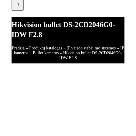
Hikvision bullet DS-2CD2046G0-
IDW F2.8
Pradžia
»
Produktų katalogas
»
IP vaizdo stebėjimo sistemos
»
IP
kameros
»
Bullet kameros
»
Hikvision bullet DS-2CD2046G0-
IDW F2.8