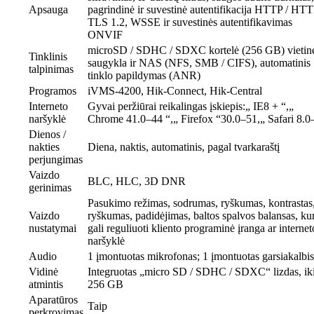
Apsauga
pagrindinė ir suvestinė autentifikacija HTTP / HT
TLS 1.2, WSSE ir suvestinės autentifikavimas
ONVIF
microSD / SDHC / SDXC kortelė (256 GB) vietin
Tinklinis
saugykla ir NAS (NFS, SMB / CIFS), automatinis
talpinimas
tinklo papildymas (ANR)
Programos
iVMS-4200, Hik-Connect, Hik-Central
Interneto
Gyvai peržiūrai reikalingas įskiepis:„ IE8 + “,„
naršyklė
Chrome 41.0–44 “,„ Firefox “30.0–51,„ Safari 8.0
Dienos /
nakties
Diena, naktis, automatinis, pagal tvarkaraštį
perjungimas
Vaizdo
BLC, HLC, 3D DNR
gerinimas
Pasukimo režimas, sodrumas, ryškumas, kontrastas
Vaizdo
ryškumas, padidėjimas, baltos spalvos balansas, kur
nustatymai
gali reguliuoti kliento programinė įranga ar internet
naršyklė
Audio
1 įmontuotas mikrofonas; 1 įmontuotas garsiakalbis
Vidinė
Integruotas „micro SD / SDHC / SDXC“ lizdas, ik
atmintis
256 GB
Aparatūros
Taip
perkrovimas