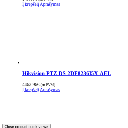
Į krepšelį
Aprašymas
Hikvision PTZ DS-2DF8236I5X-AEL
4462.96
€
(su PVM)
Į krepšelį
Aprašymas
Close product quick view
×