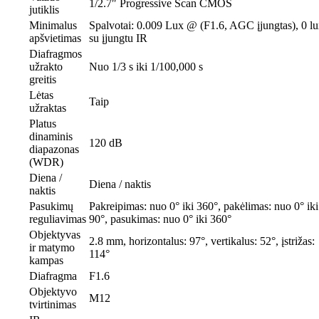
1/2.7″ Progressive Scan CMOS
jutiklis
Minimalus
Spalvotai: 0.009 Lux @ (F1.6, AGC įjungtas), 0 l
apšvietimas
su įjungtu IR
Diafragmos
užrakto
Nuo 1/3 s iki 1/100,000 s
greitis
Lėtas
Taip
užraktas
Platus
dinaminis
120 dB
diapazonas
(WDR)
Diena /
Diena / naktis
naktis
Pasukimų
Pakreipimas: nuo 0° iki 360°, pakėlimas: nuo 0° iki
reguliavimas
90°, pasukimas: nuo 0° iki 360°
Objektyvas
2.8 mm, horizontalus: 97°, vertikalus: 52°, įstrižas:
ir matymo
114°
kampas
Diafragma
F1.6
Objektyvo
M12
tvirtinimas