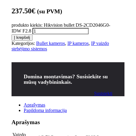
237.50
€
(su PVM)
produkto kiekis: Hikvision bullet DS-2CD2046G0-
IDW F2.8
Į krepšelį
Kategorijos:
Bullet kameros
,
IP kameros
,
IP vaizdo
stebėjimo sistemos
Domina montavimas? Susisiekite su
mūsų vadybininkais.
Susisiekti
Aprašymas
Papildoma informacija
Aprašymas
Vaizdo