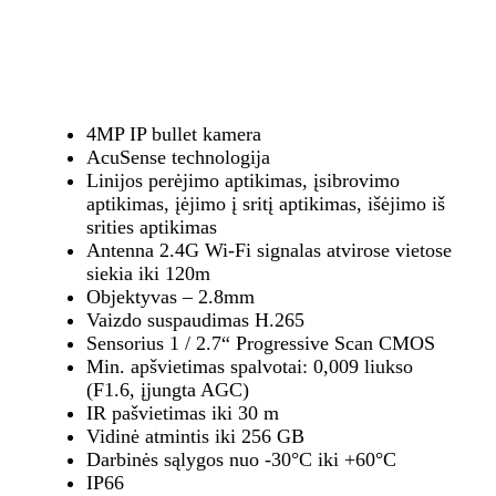
4MP IP bullet kamera
AcuSense technologija
Linijos perėjimo aptikimas, įsibrovimo
aptikimas, įėjimo į sritį aptikimas, išėjimo iš
srities aptikimas
Antenna 2.4G Wi-Fi signalas atvirose vietose
siekia iki 120m
Objektyvas – 2.8mm
Vaizdo suspaudimas H.265
Sensorius 1 / 2.7“ Progressive Scan CMOS
Min. apšvietimas spalvotai: 0,009 liukso
(F1.6, įjungta AGC)
IR pašvietimas iki 30 m
Vidinė atmintis iki 256 GB
Darbinės sąlygos nuo -30°C iki +60°C
IP66