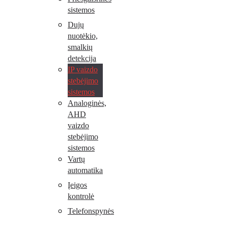
sistemos
Dujų
nuotėkio,
smalkių
detekcija
IP vaizdo
stebėjimo
sistemos
Analoginės,
AHD
vaizdo
stebėjimo
sistemos
Vartų
automatika
Įeigos
kontrolė
Telefonspynės