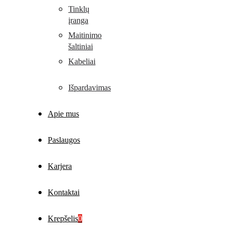
Tinklų
įranga
Maitinimo
šaltiniai
Kabeliai
Išpardavimas
Apie mus
Paslaugos
Karjera
Kontaktai
Krepšelis
0