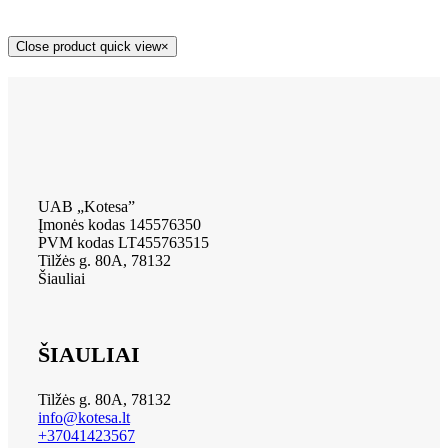
Close product quick view
×
UAB „Kotesa”
Įmonės kodas 145576350
PVM kodas LT455763515
Tilžės g. 80A, 78132
Šiauliai
ŠIAULIAI
Tilžės g. 80A, 78132
info@kotesa.lt
+37041423567