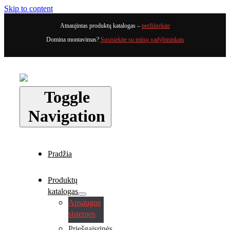
Skip to content
Atnaujintas produktų katalogas –
peržiūrėkite
Domina montavimas?
Susisiekite su mūsų vadybininkais
Toggle
Navigation
Pradžia
Produktų
katalogas
Apsaugos
sistemos
Priešgaisrinės