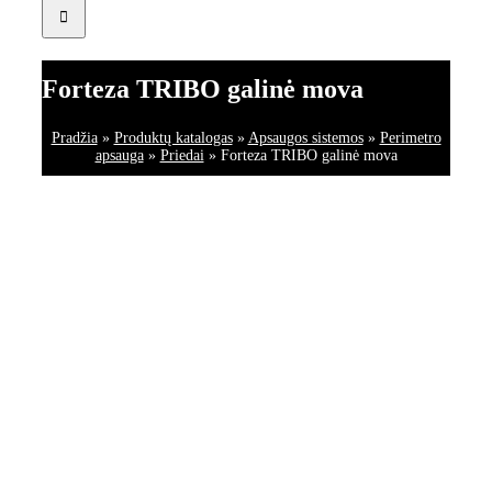
Forteza TRIBO galinė mova
Pradžia
»
Produktų katalogas
»
Apsaugos sistemos
»
Perimetro
apsauga
»
Priedai
»
Forteza TRIBO galinė mova