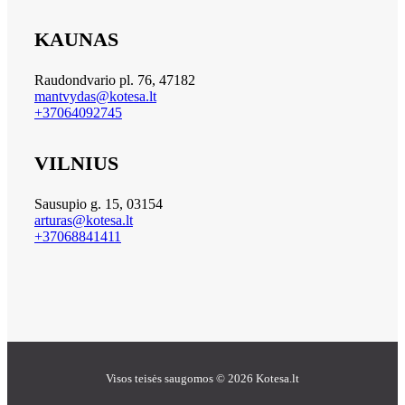
KAUNAS
Raudondvario pl. 76, 47182
mantvydas@kotesa.lt
+37064092745
VILNIUS
Sausupio g. 15, 03154
arturas@kotesa.lt
+37068841411
Visos teisės saugomos © 2026 Kotesa.lt