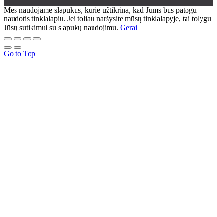
Mes naudojame slapukus, kurie užtikrina, kad Jums bus patogu
naudotis tinklalapiu. Jei toliau naršysite mūsų tinklalapyje, tai tolygu
Jūsų sutikimui su slapukų naudojimu.
Gerai
Go to Top