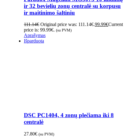
ir 32 bevielių zonų centralė su korpusu
ir maitinimo šaltiniu
111.14
€
Original price was: 111.14€.
99.99
€
Current
price is: 99.99€.
(su PVM)
Aprašymas
Išparduota
DSC PC1404, 4 zonų plečiama iki 8
centralė
27.80
€
(su PVM)