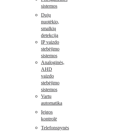
sistemos
Dujų
nuotėkio,
smalkių
detekcija
IP vaizdo
stebėjimo
sistemos
Analoginės,
AHD
vaizdo
stebėjimo
sistemos
Vartų
automatika
Įeigos
kontrolė
Telefonspynės