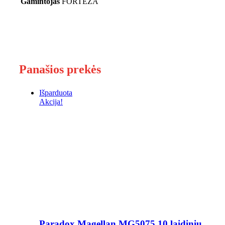
Gamintojas
FORTEZA
Panašios prekės
Išparduota
Akcija!
Paradox Magellan MG5075 10 laidinių