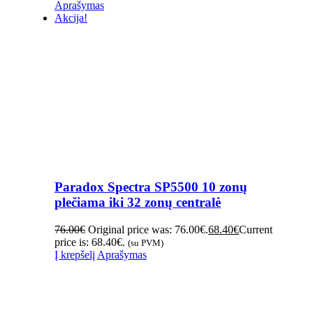
Aprašymas
Akcija!
Paradox Spectra SP5500 10 zonų
plečiama iki 32 zonų centralė
76.00
€
Original price was: 76.00€.
68.40
€
Current
price is: 68.40€.
(su PVM)
Į krepšelį
Aprašymas