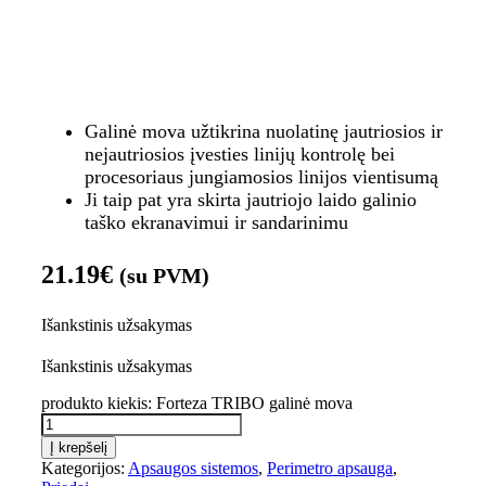
Galinė mova užtikrina nuolatinę jautriosios ir
nejautriosios įvesties linijų kontrolę bei
procesoriaus jungiamosios linijos vientisumą
Ji taip pat yra skirta jautriojo laido galinio
taško ekranavimui ir sandarinimu
21.19
€
(su PVM)
Išankstinis užsakymas
Išankstinis užsakymas
produkto kiekis: Forteza TRIBO galinė mova
Į krepšelį
Kategorijos:
Apsaugos sistemos
,
Perimetro apsauga
,