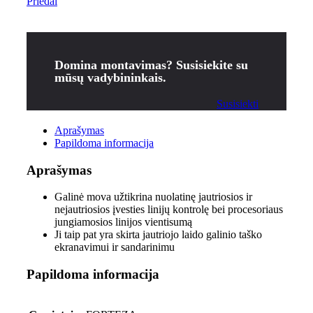
Priedai
Domina montavimas? Susisiekite su
mūsų vadybininkais.
Susisiekti
Aprašymas
Papildoma informacija
Aprašymas
Galinė mova užtikrina nuolatinę jautriosios ir
nejautriosios įvesties linijų kontrolę bei procesoriaus
jungiamosios linijos vientisumą
Ji taip pat yra skirta jautriojo laido galinio taško
ekranavimui ir sandarinimu
Papildoma informacija