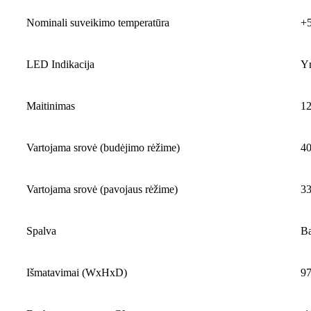
Nominali suveikimo temperatūra
+
LED Indikacija
Y
Maitinimas
1
Vartojama srovė (budėjimo rėžime)
4
Vartojama srovė (pavojaus rėžime)
3
Spalva
Ba
Išmatavimai (WxHxD)
97