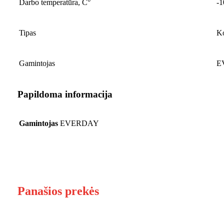
Darbo temperatūra, C°
-1
Tipas
Ko
Gamintojas
E
Papildoma informacija
Gamintojas
EVERDAY
Panašios prekės