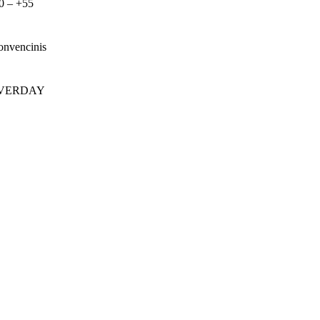
0 – +55
nvencinis
VERDAY