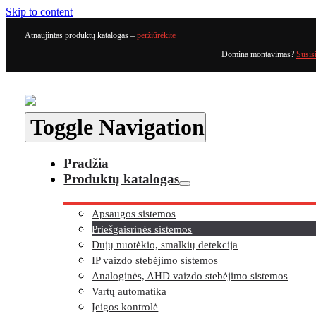
Skip to content
Atnaujintas produktų katalogas –
peržiūrėkite
Domina montavimas?
Susis
Toggle Navigation
Pradžia
Produktų katalogas
Apsaugos sistemos
Priešgaisrinės sistemos
Dujų nuotėkio, smalkių detekcija
IP vaizdo stebėjimo sistemos
Analoginės, AHD vaizdo stebėjimo sistemos
Vartų automatika
Įeigos kontrolė