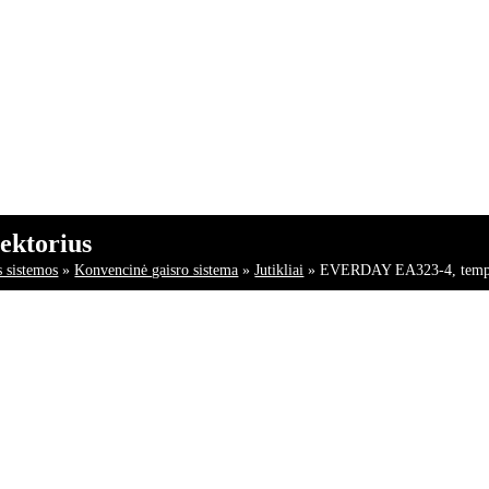
ektorius
s sistemos
»
Konvencinė gaisro sistema
»
Jutikliai
»
EVERDAY EA323-4, tempera