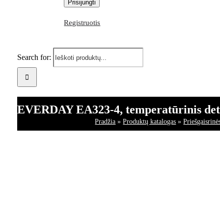
Registruotis
Search for:
EVERDAY EA323-4, temperatūrinis det
Pradžia
»
Produktų katalogas
»
Priešgaisrinė