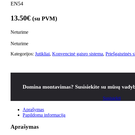
EN54
13.50
€
(su PVM)
Neturime
Neturime
Kategorijos:
Jutikliai
,
Konvencinė gaisro sistema
,
Priešgaisrinės 
Domina montavimas? Susisiekite su mūsų vadyb
Susisiekti
Aprašymas
Papildoma informacija
Aprašymas