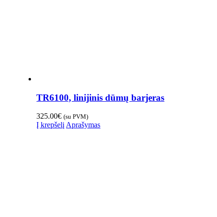
TR6100, linijinis dūmų barjeras
325.00
€
(su PVM)
Į krepšelį
Aprašymas