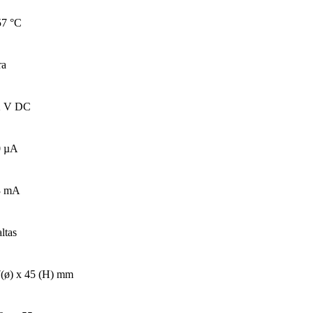
57 °C
ra
2 V DC
0 µA
3 mA
ltas
(ø) x 45 (H) mm