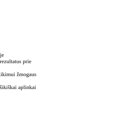
je
ezultatus prie
ptikimui žmogaus
šikiškai aplinkai