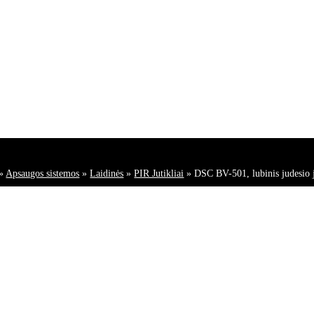
»
Apsaugos sistemos
»
Laidinės
»
PIR Jutikliai
»
DSC BV-501, lubinis judesio j