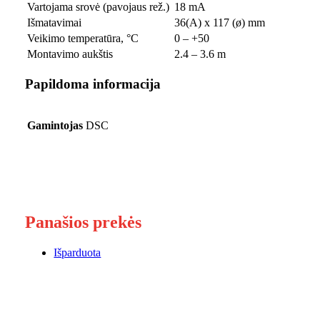
Vartojama srovė (pavojaus rež.)
18 mA
Išmatavimai
36(A) x 117 (ø) mm
Veikimo temperatūra, °C
0 – +50
Montavimo aukštis
2.4 – 3.6 m
Papildoma informacija
Gamintojas
DSC
Panašios prekės
Išparduota