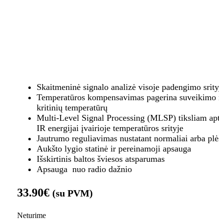
Skaitmeninė signalo analizė visoje padengimo srity
Temperatūros kompensavimas pagerina suveikimo r
kritinių temperatūrų
Multi-Level Signal Processing (MLSP) tiksliam a
IR energijai įvairioje temperatūros srityje
Jautrumo reguliavimas nustatant normaliai arba plė
Aukšto lygio statinė ir pereinamoji apsauga
Išskirtinis baltos šviesos atsparumas
Apsauga nuo radio dažnio
33.90
€
(su PVM)
Neturime