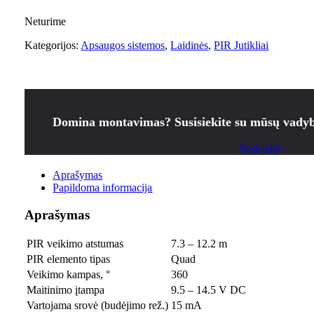
Neturime
Kategorijos:
Apsaugos sistemos
,
Laidinės
,
PIR Jutikliai
Domina montavimas? Susisiekite su mūsų vadyb
Susisiekti
Aprašymas
Papildoma informacija
Aprašymas
PIR veikimo atstumas
7.3 – 12.2 m
PIR elemento tipas
Quad
Veikimo kampas, °
360
Maitinimo įtampa
9.5 – 14.5 V DC
Vartojama srovė (budėjimo rež.)
15 mA