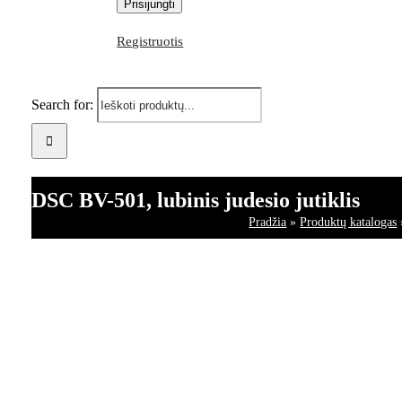
Registruotis
Search for:
DSC BV-501, lubinis judesio jutiklis
Pradžia
»
Produktų katalogas