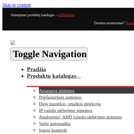
Skip to content
Atnaujintas produktų katalogas –
peržiūrėkite
Domina montavimas?
Susis
Toggle Navigation
Pradžia
Produktų katalogas
Apsaugos sistemos
Priešgaisrinės sistemos
Dujų nuotėkio, smalkių detekcija
IP vaizdo stebėjimo sistemos
Analoginės, AHD vaizdo stebėjimo sistemos
Vartų automatika
Įeigos kontrolė