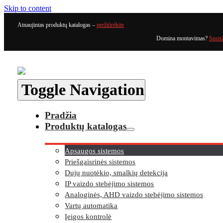
Skip to content
Atnaujintas produktų katalogas –
peržiūrėkite
Domina montavimas?
Susis
Toggle Navigation
Pradžia
Produktų katalogas
Apsaugos sistemos
Priešgaisrinės sistemos
Dujų nuotėkio, smalkių detekcija
IP vaizdo stebėjimo sistemos
Analoginės, AHD vaizdo stebėjimo sistemos
Vartų automatika
Įeigos kontrolė