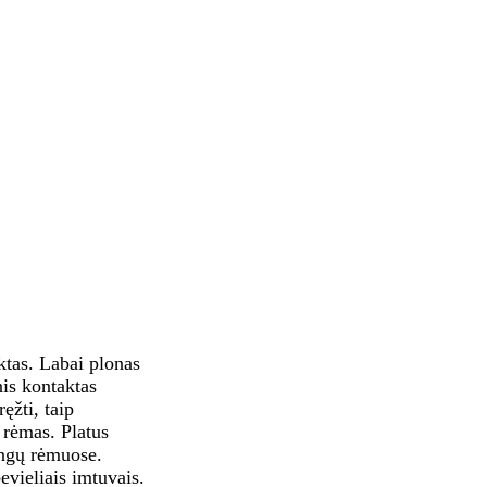
ktas. Labai plonas
is kontaktas
ęžti, taip
 rėmas. Platus
angų rėmuose.
vieliais imtuvais.