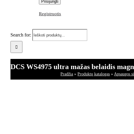
Registruotis
Search for:
DCS WS4975 ultra mažas belaidis magne
Pradžia
»
Produktų katalogas
»
Apsaugos s