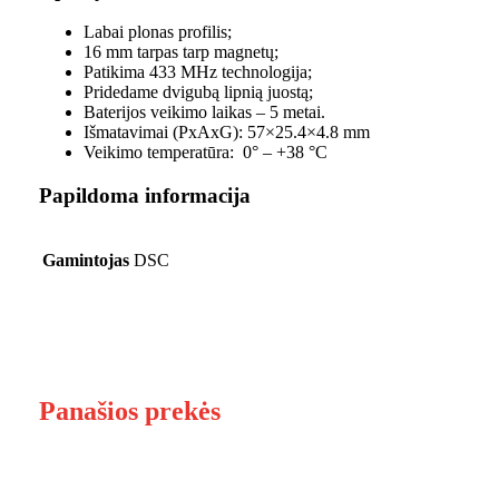
Labai plonas profilis;
16 mm tarpas tarp magnetų;
Patikima 433 MHz technologija;
Pridedame dvigubą lipnią juostą;
Baterijos veikimo laikas – 5 metai.
Išmatavimai (PxAxG): 57×25.4×4.8 mm
Veikimo temperatūra: 0° – +38 °C
Papildoma informacija
Gamintojas
DSC
Panašios prekės