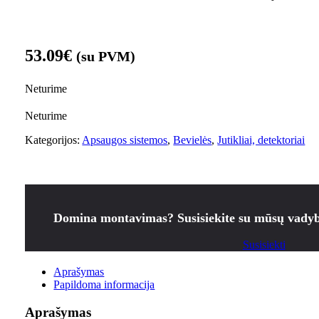
53.09
€
(su PVM)
Neturime
Neturime
Kategorijos:
Apsaugos sistemos
,
Bevielės
,
Jutikliai, detektoriai
Domina montavimas? Susisiekite su mūsų vadyb
Susisiekti
Aprašymas
Papildoma informacija
Aprašymas