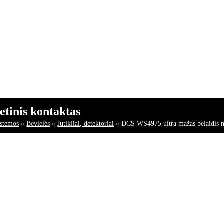
tinis kontaktas
istemos
»
Bevielės
»
Jutikliai, detektoriai
»
DCS WS4975 ultra mažas belaidis m