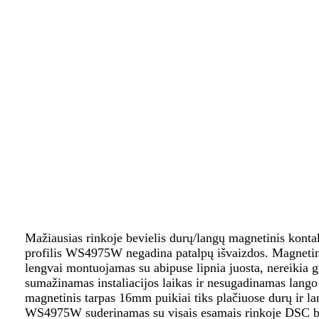
Mažiausias rinkoje bevielis durų/langų magnetinis konta
profilis WS4975W negadina patalpų išvaizdos. Magnetin
lengvai montuojamas su abipuse lipnia juosta, nereikia gr
sumažinamas instaliacijos laikas ir nesugadinamas lango
magnetinis tarpas 16mm puikiai tiks plačiuose durų ir l
WS4975W suderinamas su visais esamais rinkoje DSC be