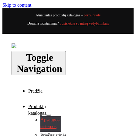
Skip to content
Atnaujintas produktų katalogas –
peržiūrėkite
Domina montavimas?
Susisiekite su mūsų vadybininkais
Toggle
Navigation
Pradžia
Produktų
katalogas
Apsaugos
sistemos
Priešgaisrinės