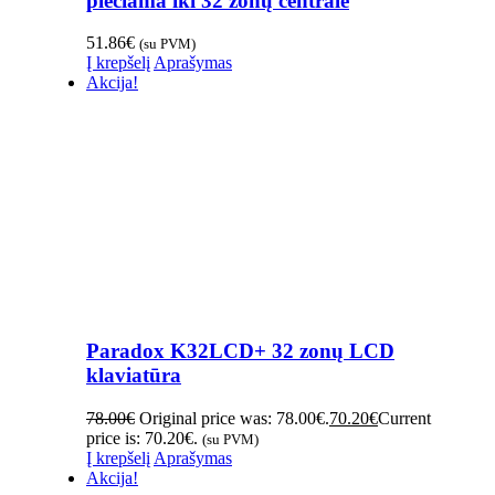
plečiama iki 32 zonų centralė
51.86
€
(su PVM)
Į krepšelį
Aprašymas
Akcija!
Paradox K32LCD+ 32 zonų LCD
klaviatūra
78.00
€
Original price was: 78.00€.
70.20
€
Current
price is: 70.20€.
(su PVM)
Į krepšelį
Aprašymas
Akcija!