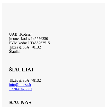
UAB „Kotesa”
Įmonės kodas 145576350
PVM kodas LT455763515
Tilžės g. 80A, 78132
Šiauliai
ŠIAULIAI
Tilžės g. 80A, 78132
info@kotesa.lt
+37041423567
KAUNAS