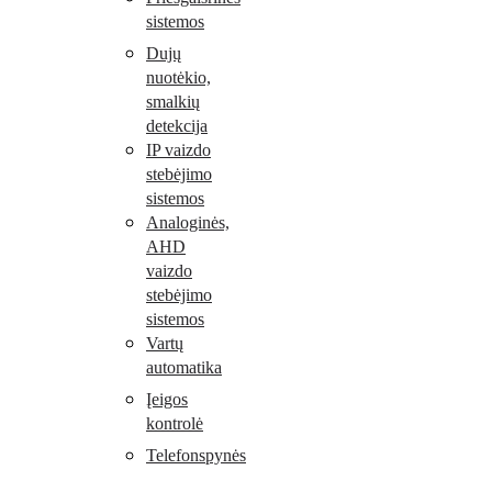
sistemos
Dujų
nuotėkio,
smalkių
detekcija
IP vaizdo
stebėjimo
sistemos
Analoginės,
AHD
vaizdo
stebėjimo
sistemos
Vartų
automatika
Įeigos
kontrolė
Telefonspynės