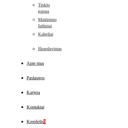
Tinklų
įranga
Maitinimo
šaltiniai
Kabeliai
Išpardavimas
Apie mus
Paslaugos
Karjera
Kontaktai
Krepšelis
0