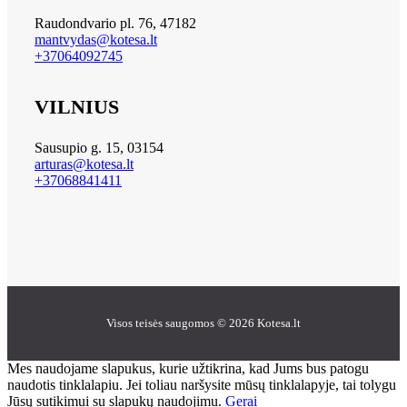
Raudondvario pl. 76, 47182
mantvydas@kotesa.lt
+37064092745
VILNIUS
Sausupio g. 15, 03154
arturas@kotesa.lt
+37068841411
Visos teisės saugomos © 2026 Kotesa.lt
Mes naudojame slapukus, kurie užtikrina, kad Jums bus patogu
naudotis tinklalapiu. Jei toliau naršysite mūsų tinklalapyje, tai tolygu
Jūsų sutikimui su slapukų naudojimu.
Gerai