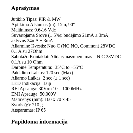
Aprašymas
Jutiklio Tipas: PIR & MW
Aptikimo Atstumas (m): 15m, 90°
Maitinimas: 9.6-16 Vdc
Suvartojama Srovė (± 5%): budėjimo 21mA ± 3mA,
aktyvus 24mA ± 3mA
Aliarminė Išvestis: Nuo C (NC,NO, Common) 28VDC
0.1 A su 27Ohm
Sabotažo Kontaktai: Atidarymas/nuėmimas – N.C 28VDC
0.1A su 10 Ohm
Darbinė Temperatūra: -35°C to +55°C
Paleidimo Laikas: 120 sec (Max)
Aliarmo Laikas: 2 sec (± 1 sec)
LED Indikacija: Taip
RFI Apsauga: 30V/m 10 – 1000MHz
EMI Apsauga: 50,000V
Matmenys (mm): 160 x 70 x 45
Svoris (g): 210 g.
Atsparumas: IP 65
Papildoma informacija