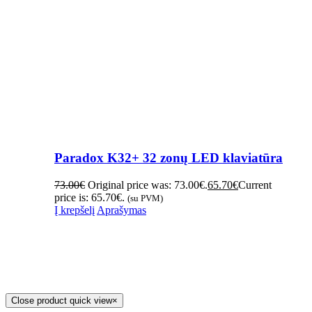
Paradox K32+ 32 zonų LED klaviatūra
73.00
€
Original price was: 73.00€.
65.70
€
Current
price is: 65.70€.
(su PVM)
Į krepšelį
Aprašymas
Close product quick view
×