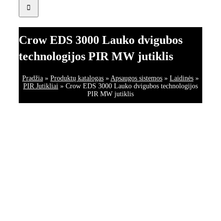
Crow EDS 3000 Lauko dvigubos
technologijos PIR MW jutiklis
Pradžia
»
Produktų katalogas
»
Apsaugos sistemos
»
Laidinės
»
PIR Jutikliai
»
Crow EDS 3000 Lauko dvigubos technologijos
PIR MW jutiklis