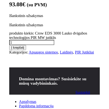
93.08
€
(su PVM)
Išankstinis užsakymas
Išankstinis užsakymas
produkto kiekis: Crow EDS 3000 Lauko dvigubos
technologijos PIR MW jutiklis
Į krepšelį
Kategorijos:
Apsaugos sistemos
,
Laidinės
,
PIR Jutikliai
Domina montavimas? Susisiekite su
mūsų vadybininkais.
Susisiekti
Aprašymas
Papildoma informacija